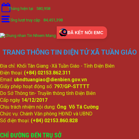
Tháng hiện tại
580,958
Tổng lượt truy cập
84,451,398
ĐÃ KẾT NỐI EMC
TRANG THÔNG TIN ĐIỆN TỬ XÃ TUẦN GIÁO
Địa chỉ: Khối Tân Giang -Xã Tuần Giáo - Tỉnh Điện Biên
Điện thoại:
(+84) 02153.862.311
Email:
ubndtuangiao@dienbien.gov.vn
Giấy phép hoạt động số:
797/GP-STTTT
Do Sở Thông tin- Truyền thông tỉnh Điện Biên
Cấp ngày
14/12/2017
Chịu trách nhiệm nội dung:
Ông Võ Tá Cường
Chức vụ: Chánh Văn phòng HĐND và UBND
Số điện thoại:
(+84) 02153.860.828
CHỈ ĐƯỜNG ĐẾN TRỤ SỞ