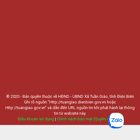
© 2020 - Bản quyền thuộc về HĐND - UBND Xã Tuần Giáo, tỉnh Điện Biên
Ghi rõ nguồn "Http://tuangiao.dienbien.gov.vn hoặc
Http://tuangiao.gov.vn" và dẫn đến URL nguồn tin khi phát hành lại thông
tin từ website này.
Điều khoản sử dụng
|
Chính sách bảo mật (Quyền riêng tư)