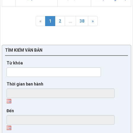
«
1
2
...
38
»
TÌM KIẾM VĂN BẢN
Từ khóa
Thời gian ban hành
Đến