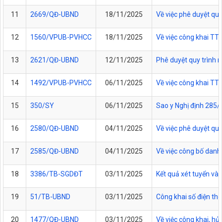
11
2669/QĐ-UBND
18/11/2025
Về việc phê duyệt quy
12
1560/VPUB-PVHCC
18/11/2025
Về việc công khai T
13
2621/QĐ-UBND
12/11/2025
Phê duyệt quy trình n
14
1492/VPUB-PVHCC
06/11/2025
Về việc công khai T
15
350/SY
06/11/2025
Sao y Nghị định 285/
16
2580/QĐ-UBND
04/11/2025
Về việc phê duyệt quy
17
2585/QĐ-UBND
04/11/2025
Về việc công bố danh 
18
3386/TB-SGDĐT
03/11/2025
Kết quả xét tuyển vào
19
51/TB-UBND
03/11/2025
Công khai số điện tho
20
1477/QĐ-UBND
03/11/2025
Về việc công khai, h