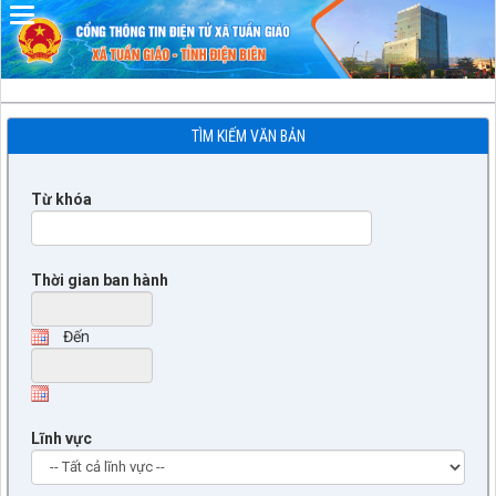
Đã kết nối EMC
TÌM KIẾM VĂN BẢN
Từ khóa
Thời gian ban hành
Đến
Lĩnh vực