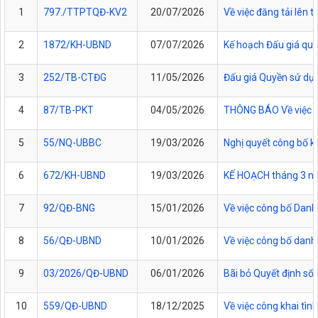
1
797./TTPTQĐ-KV2
20/07/2026
Về việc đăng tải lên
2
1872/KH-UBND
07/07/2026
Kế hoạch Đấu giá quy
3
252/TB-CTĐG
11/05/2026
Đấu giá Quyền sử dụng
4
87/TB-PKT
04/05/2026
THÔNG BÁO Về việc lự
5
55/NQ-UBBC
19/03/2026
Nghị quyết công bố k
6
672/KH-UBND
19/03/2026
KẾ HOẠCH tháng 3 năm
7
92/QĐ-BNG
15/01/2026
Về việc công bố Danh
8
56/QĐ-UBND
10/01/2026
Về việc công bố danh
9
03/2026/QĐ-UBND
06/01/2026
Bãi bỏ Quyết định s
10
559/QĐ-UBND
18/12/2025
Về việc công khai tì