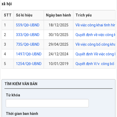
xã hội
STT
Số kí hiệu
Ngày ban hành
Trích yếu
1
559/QĐ-UBND
18/12/2025
Về việc công khai tình h
2
333/QĐ-UBND
30/10/2025
Quyết định về việc công 
3
735/QĐ-UBND
29/04/2025
Về việc công bố công kha
4
1497/QĐ-UBND
24/12/2024
Quyết định Về việc công 
5
1254/QĐ-UBND
10/01/2019
Quyết định V/v: công bố 
TÌM KIẾM VĂN BẢN
Từ khóa
Thời gian ban hành