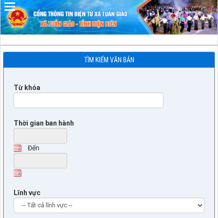
Đã kết nối EMC
TÌM KIẾM VĂN BẢN
Từ khóa
Thời gian ban hành
Đến
Lĩnh vực