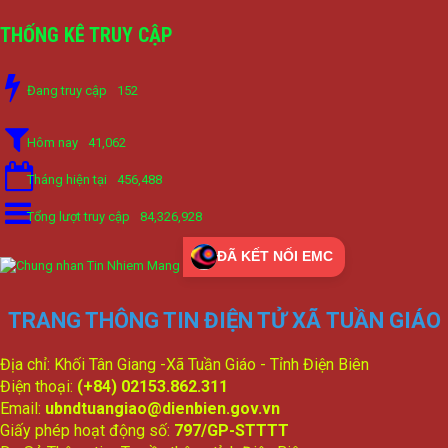
THỐNG KÊ TRUY CẬP
Đang truy cập
152
Hôm nay
41,062
Tháng hiện tại
456,488
Tổng lượt truy cập
84,326,928
ĐÃ KẾT NỐI EMC
TRANG THÔNG TIN ĐIỆN TỬ XÃ TUẦN GIÁO
Địa chỉ: Khối Tân Giang -Xã Tuần Giáo - Tỉnh Điện Biên
Điện thoại:
(+84) 02153.862.311
Email:
ubndtuangiao@dienbien.gov.vn
Giấy phép hoạt động số:
797/GP-STTTT