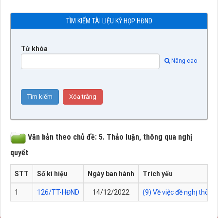
TÌM KIẾM TÀI LIỆU KỲ HỌP HĐND
Từ khóa
Nâng cao
Văn bản theo chủ đề: 5. Thảo luận, thông qua nghị
quyết
STT
Số kí hiệu
Ngày ban hành
Trích yếu
1
126/TT-HĐND
14/12/2022
(9) Về việc đề nghị thông