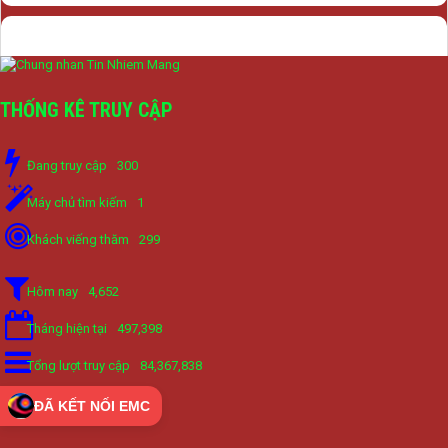
THỐNG KÊ TRUY CẬP
Đang truy cập
300
Máy chủ tìm kiếm
1
Khách viếng thăm
299
Hôm nay
4,652
Tháng hiện tại
497,398
Tổng lượt truy cập
84,367,838
ĐÃ KẾT NỐI EMC