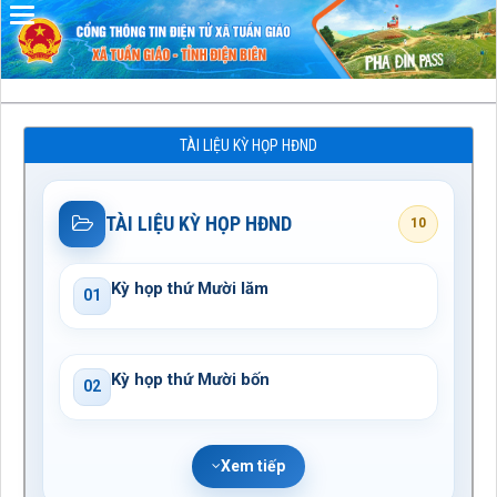
Đã kết nối EMC
TÀI LIỆU KỲ HỌP HĐND
TÀI LIỆU KỲ HỌP HĐND
10
Kỳ họp thứ Mười lăm
01
Kỳ họp thứ Mười bốn
02
Xem tiếp