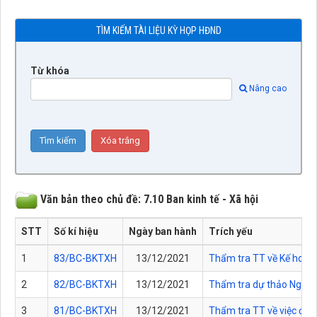
TÌM KIẾM TÀI LIỆU KỲ HỌP HĐND
Từ khóa
Nâng cao
Văn bản theo chủ đề: 7.10 Ban kinh tế - Xã hội
STT
Số kí hiệu
Ngày ban hành
Trích yếu
1
83/BC-BKTXH
13/12/2021
Thẩm tra TT về Kế hoạc
2
82/BC-BKTXH
13/12/2021
Thẩm tra dự thảo Nghị 
3
81/BC-BKTXH
13/12/2021
Thẩm tra TT về việc đề 