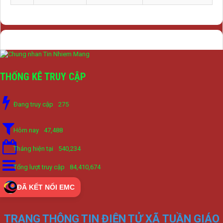
THỐNG KÊ TRUY CẬP
Đang truy cập
275
Hôm nay
47,488
Tháng hiện tại
540,234
Tổng lượt truy cập
84,410,674
ĐÃ KẾT NỐI EMC
TRANG THÔNG TIN ĐIỆN TỬ XÃ TUẦN GIÁO