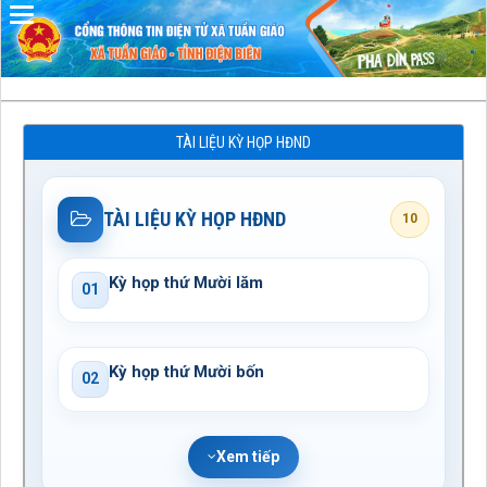
Đã kết nối EMC
TÀI LIỆU KỲ HỌP HĐND
TÀI LIỆU KỲ HỌP HĐND
10
Kỳ họp thứ Mười lăm
01
Kỳ họp thứ Mười bốn
02
Xem tiếp