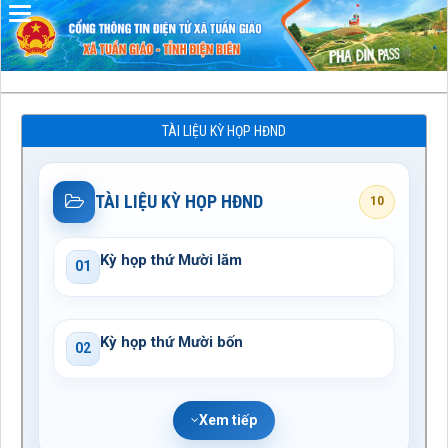
Đã kết nối EMC
TÀI LIỆU KỲ HỌP HĐND
TÀI LIỆU KỲ HỌP HĐND
10
Kỳ họp thứ Mười lăm
01
Kỳ họp thứ Mười bốn
02
Xem tiếp