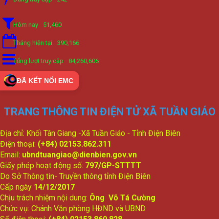
Hôm nay
51,460
Tháng hiện tại
390,166
Tổng lượt truy cập
84,260,606
ĐÃ KẾT NỐI EMC
TRANG THÔNG TIN ĐIỆN TỬ XÃ TUẦN GIÁO
Địa chỉ: Khối Tân Giang -Xã Tuần Giáo - Tỉnh Điện Biên
Điện thoại:
(+84) 02153.862.311
Email:
ubndtuangiao@dienbien.gov.vn
Giấy phép hoạt động số:
797/GP-STTTT
Do Sở Thông tin- Truyền thông tỉnh Điện Biên
Cấp ngày
14/12/2017
Chịu trách nhiệm nội dung:
Ông Võ Tá Cường
Chức vụ: Chánh Văn phòng HĐND và UBND