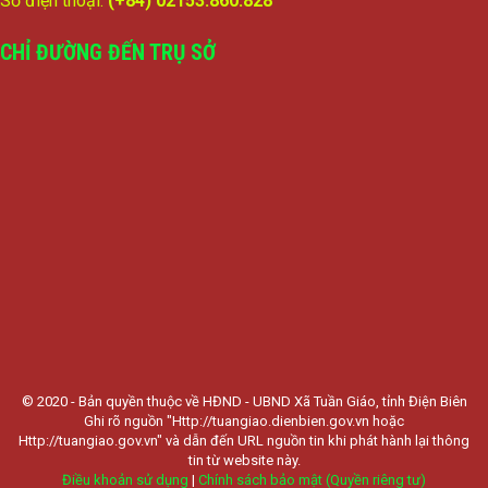
Số điện thoại:
(+84) 02153.860.828
CHỈ ĐƯỜNG ĐẾN TRỤ SỞ
© 2020 - Bản quyền thuộc về HĐND - UBND Xã Tuần Giáo, tỉnh Điện Biên
Ghi rõ nguồn "Http://tuangiao.dienbien.gov.vn hoặc
Http://tuangiao.gov.vn" và dẫn đến URL nguồn tin khi phát hành lại thông
tin từ website này.
Điều khoản sử dụng
|
Chính sách bảo mật (Quyền riêng tư)