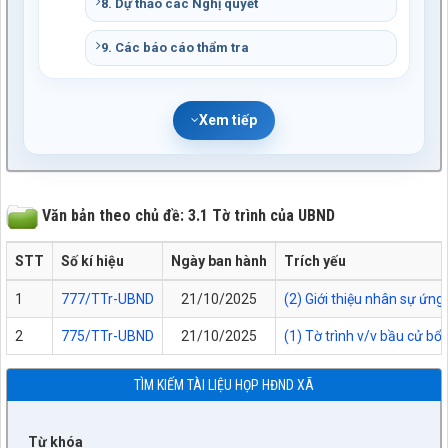
8. Dự thảo các Nghị quyết
9. Các báo cáo thẩm tra
Xem tiếp
Văn bản theo chủ đề: 3.1 Tờ trình của UBND
STT
Số kí hiệu
Ngày ban hành
Trích yếu
1
777/TTr-UBND
21/10/2025
(2) Giới thiệu nhân sự ứn
2
775/TTr-UBND
21/10/2025
(1) Tờ trình v/v bầu cử b
TÌM KIẾM TÀI LIỆU HỌP HĐND XÃ
Từ khóa