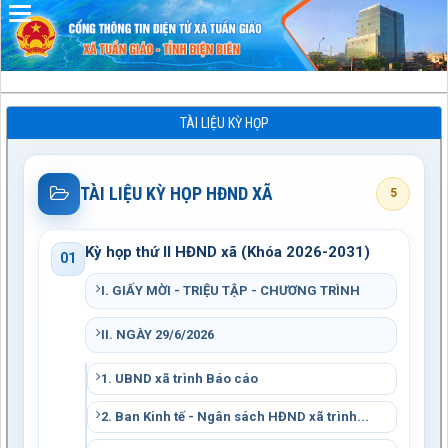
Đã kết nối EMC
TÀI LIỆU KỲ HỌP
TÀI LIỆU KỲ HỌP HĐND XÃ
5
Kỳ họp thứ II HĐND xã (Khóa 2026-2031)
01
I. GIẤY MỜI - TRIỆU TẬP - CHƯƠNG TRÌNH
II. NGÀY 29/6/2026
1. UBND xã trình Báo cáo
2. Ban Kinh tế - Ngân sách HĐND xã trình...