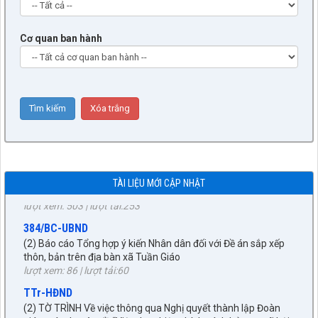
Cơ quan ban hành
9/BC-BVHXH
(5) Báo cáo thẩm tra báo cáo của UBND xã về công tác tiếp
công dân, giải quyết khiếu nại, tố cáo và phòng, chống tham
TÀI LIỆU MỚI CẬP NHẬT
nhũng, tiêu cực 6 tháng đầu năm 2026
lượt xem: 503 | lượt tải:253
384/BC-UBND
(2) Báo cáo Tổng hợp ý kiến Nhân dân đối với Đề án sắp xếp
thôn, bản trên địa bàn xã Tuần Giáo
lượt xem: 86 | lượt tải:60
TTr-HĐND
(2) TỜ TRÌNH Về việc thông qua Nghị quyết thành lập Đoàn
giám sát chuyên đề “Việc thực hiện chính sách bảo trợ xã hội