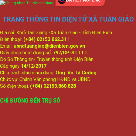
2026 - 2031
lượt xem: 102 | lượt tải:66
1704/TTr-UBND
TRANG THÔNG TIN ĐIỆN TỬ XÃ TUẦN GIÁO
(2) Đề nghị phê duyệt Kế hoạch phát triển sự nghiệp Giáo dục
và Đào tạo năm học 2026-2027
Địa chỉ: Khối Tân Giang -Xã Tuần Giáo - Tỉnh Điện Biên
lượt xem: 123 | lượt tải:82
Điện thoại:
(+84) 02153.862.311
349/BC-UBND
Email:
ubndtuangiao@dienbien.gov.vn
(2) Báo cáo công tác tiếp công dân giải quyết khiếu nại, tố cáo
Giấy phép hoạt động số:
797/GP-STTTT
và phòng chống tham nhũng, tiêu cực 6 tháng đầu năm
Do Sở Thông tin- Truyền thông tỉnh Điện Biên
2026; phương hướng, nhiệm vụ 6 tháng cuối năm 2026
Cấp ngày
14/12/2017
lượt xem: 200 | lượt tải:128
Chịu trách nhiệm nội dung:
Ông Võ Tá Cường
342/BC-UBND
Chức vụ: Chánh Văn phòng HĐND và UBND
(1) Về tình hình thực hiện Kế hoạch phát triển kinh tế-xã hội,
Số điện thoại:
(+84) 02153.860.828
đảm bảo quốc phòng-an ninh trong 6 tháng đầu năm; nhiệm
vụ, giải pháp trọng tâm 6 tháng cuối năm 2026
CHỈ ĐƯỜNG ĐẾN TRỤ SỞ
lượt xem: 141 | lượt tải:118
1665/TTr-UBND
(4) Tờ trình Đề nghị ban hành Nghị quyết quyết định các biện
pháp bảo đảm thực hiện dân chủ ở cơ sở trên địa bàn xã
Tuần Giáo