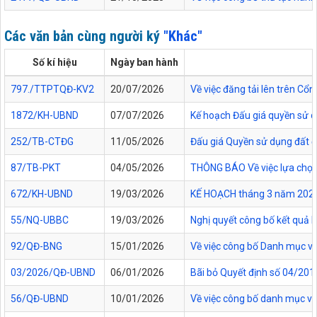
Các văn bản cùng người ký
"Khác"
Số kí hiệu
Ngày ban hành
797./TTPTQĐ-KV2
20/07/2026
Về việc đăng tải lên trên C
1872/KH-UBND
07/07/2026
Kế hoạch Đấu giá quyền sử d
252/TB-CTĐG
11/05/2026
Đấu giá Quyền sử dụng đất đối
87/TB-PKT
04/05/2026
THÔNG BÁO Về việc lựa chọn 
672/KH-UBND
19/03/2026
KẾ HOẠCH tháng 3 năm 2026 Đ
55/NQ-UBBC
19/03/2026
Nghị quyết công bố kết quả 
92/QĐ-BNG
15/01/2026
Về việc công bố Danh mục vă
03/2026/QĐ-UBND
06/01/2026
Bãi bỏ Quyết định số 04/20
56/QĐ-UBND
10/01/2026
Về việc công bố danh mục vă