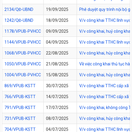
2134/QĐ-UBND
19/09/2025
Phê duyệt quy trình nội bộ g
1242/QĐ-UBND
18/09/2025
V/v công khai TTHC lĩnh vực
1178/VPUB-PVHCC
09/09/2025
V/v công khai, huỷ công kha
1144/VPUB-PVHCC
04/09/2025
V/v công khai TTHC lĩnh vực
1068/VPUB-PVHCC
22/08/2025
V/v công khai, hủy công kha
1050/VPUB-PVHCC
21/08/2025
Về việc công khai thủ tục h
1004/VPUB-PVHCC
15/08/2025
V/v công khai, hủy công kha
869/VPUB-KSTT
30/07/2025
V/v công khai TTHC cấp xã t
766/VPUB-KSTT
14/07/2025
V/v công khai TTHC cấp xã t
791/VPUB-KSTT
17/07/2025
V/v công khai, không công 
731/VPUB-KSTT
08/07/2025
V/v công khai, hủy công kha
704/VPUB-KSTT
04/07/2025
V/v công khai TTHC lĩnh vự