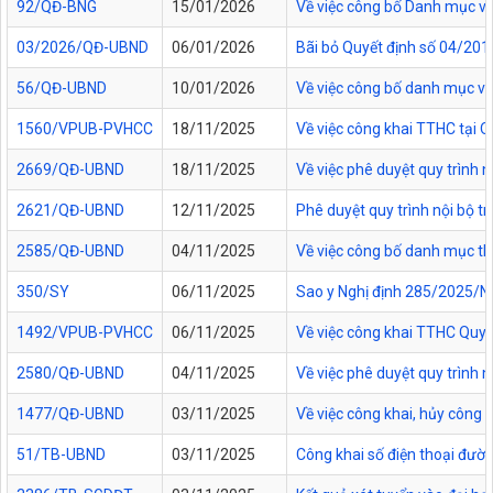
92/QĐ-BNG
15/01/2026
Về việc công bố Danh mục vă
03/2026/QĐ-UBND
06/01/2026
Bãi bỏ Quyết định số 04/20
56/QĐ-UBND
10/01/2026
Về việc công bố danh mục vă
1560/VPUB-PVHCC
18/11/2025
Về việc công khai TTHC tại
2669/QĐ-UBND
18/11/2025
Về việc phê duyệt quy trình n
2621/QĐ-UBND
12/11/2025
Phê duyệt quy trình nội bộ t
2585/QĐ-UBND
04/11/2025
Về việc công bố danh mục thủ
350/SY
06/11/2025
Sao y Nghị định 285/2025/NĐ
1492/VPUB-PVHCC
06/11/2025
Về việc công khai TTHC Quy
2580/QĐ-UBND
04/11/2025
Về việc phê duyệt quy trình 
1477/QĐ-UBND
03/11/2025
Về việc công khai, hủy công
51/TB-UBND
03/11/2025
Công khai số điện thoại đườn