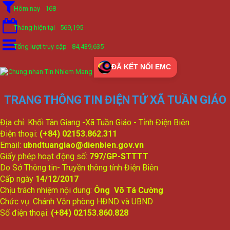
Hôm nay
168
Tháng hiện tại
569,195
Tổng lượt truy cập
84,439,635
ĐÃ KẾT NỐI EMC
TRANG THÔNG TIN ĐIỆN TỬ XÃ TUẦN GIÁO
Địa chỉ: Khối Tân Giang -Xã Tuần Giáo - Tỉnh Điện Biên
Điện thoại:
(+84) 02153.862.311
Email:
ubndtuangiao@dienbien.gov.vn
Giấy phép hoạt động số:
797/GP-STTTT
Do Sở Thông tin- Truyền thông tỉnh Điện Biên
Cấp ngày
14/12/2017
Chịu trách nhiệm nội dung:
Ông Võ Tá Cường
Chức vụ: Chánh Văn phòng HĐND và UBND
Số điện thoại:
(+84) 02153.860.828