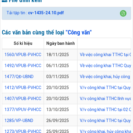
File đính kèm
Tải tập tin :
cv-1435-24.10.pdf
Các văn bản cùng thể loại
"Công văn"
Số kí hiệu
Ngày ban hành
1560/VPUB-PVHCC
18/11/2025
Về việc công khai TTHC tại
1492/VPUB-PVHCC
06/11/2025
Về việc công khai TTHC Quy
1477/QĐ-UBND
03/11/2025
Về việc công khai, hủy công
1412/VPUB-PVHCC
20/10/2025
V/v công khai TTHC tại Quy
1407/VPUB-PVHCC
20/10/2025
V/v công khai TTHC lĩnh vực
1377/VPUV-PVHCC
13/10/2025
V/v công khai TTHC tại 02 
1285/VP-UBND
26/09/2025
V/v công khai TTHC tại Quy
1273/VPUB-PVHCC
25/09/2025
V/v công khai, hủy công kha