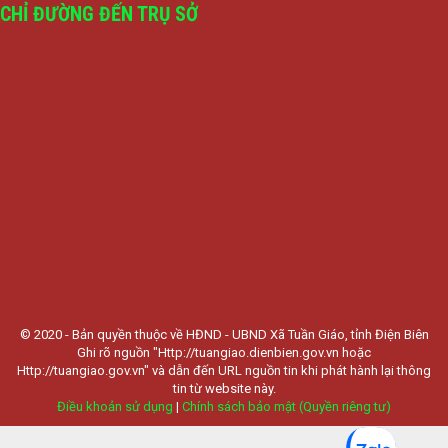
CHỈ ĐƯỜNG ĐẾN TRỤ SỞ
© 2020 - Bản quyền thuộc về HĐND - UBND Xã Tuần Giáo, tỉnh Điện Biên
Ghi rõ nguồn "Http://tuangiao.dienbien.gov.vn hoặc
Http://tuangiao.gov.vn" và dẫn đến URL nguồn tin khi phát hành lại thông
tin từ website này.
Điều khoản sử dụng
|
Chính sách bảo mật (Quyền riêng tư)