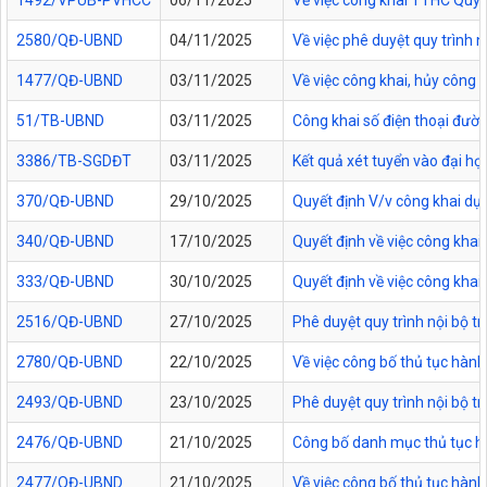
1492/VPUB-PVHCC
06/11/2025
Về việc công khai TTHC Quy
2580/QĐ-UBND
04/11/2025
Về việc phê duyệt quy trình 
1477/QĐ-UBND
03/11/2025
Về việc công khai, hủy công
51/TB-UBND
03/11/2025
Công khai số điện thoại đườn
3386/TB-SGDĐT
03/11/2025
Kết quả xét tuyển vào đại họ
370/QĐ-UBND
29/10/2025
Quyết định V/v công khai dự
340/QĐ-UBND
17/10/2025
Quyết định về việc công kha
333/QĐ-UBND
30/10/2025
Quyết định về việc công kha
2516/QĐ-UBND
27/10/2025
Phê duyệt quy trình nội bộ t
2780/QĐ-UBND
22/10/2025
Về việc công bố thủ tục hành
2493/QĐ-UBND
23/10/2025
Phê duyệt quy trình nội bộ t
2476/QĐ-UBND
21/10/2025
Công bố danh mục thủ tục hàn
2477/QĐ-UBND
21/10/2025
Về việc công bố thủ tục hành