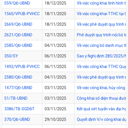
559/QĐ-UBND
18/12/2025
Về việc công khai tình hình
1560/VPUB-PVHCC
18/11/2025
Về việc công khai TTHC tại
2669/QĐ-UBND
18/11/2025
Về việc phê duyệt quy trình n
2621/QĐ-UBND
12/11/2025
Phê duyệt quy trình nội bộ t
2585/QĐ-UBND
04/11/2025
Về việc công bố danh mục thủ
350/SY
06/11/2025
Sao y Nghị định 285/2025/NĐ
1492/VPUB-PVHCC
06/11/2025
Về việc công khai TTHC Quy
2580/QĐ-UBND
04/11/2025
Về việc phê duyệt quy trình 
1477/QĐ-UBND
03/11/2025
Về việc công khai, hủy công
51/TB-UBND
03/11/2025
Công khai số điện thoại đườn
3386/TB-SGDĐT
03/11/2025
Kết quả xét tuyển vào đại họ
370/QĐ-UBND
29/10/2025
Quyết định V/v công khai dự