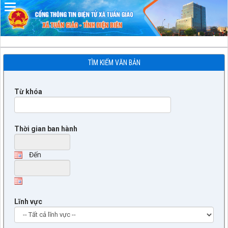
Đã kết nối EMC
TÌM KIẾM VĂN BẢN
Từ khóa
Thời gian ban hành
Đến
Lĩnh vực