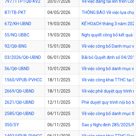
797./TTPTQĐ-KV2
20/07/2026
Về việc đăng tải lên trên C
87/TB-PKT
04/05/2026
THÔNG BÁO Về việc lựa chọn 
672/KH-UBND
19/03/2026
KẾ HOẠCH tháng 3 năm 2026 Đ
55/NQ-UBBC
19/03/2026
Nghị quyết công bố kết quả 
92/QĐ-BNG
15/01/2026
Về việc công bố Danh mục vă
03/2026/QĐ-UBND
06/01/2026
Bãi bỏ Quyết định số 04/20
56/QĐ-UBND
10/01/2026
Về việc công bố danh mục vă
1560/VPUB-PVHCC
18/11/2025
Về việc công khai TTHC tại
2669/QĐ-UBND
18/11/2025
Về việc phê duyệt quy trình n
2621/QĐ-UBND
12/11/2025
Phê duyệt quy trình nội bộ t
2585/QĐ-UBND
04/11/2025
Về việc công bố danh mục thủ
350/SY
06/11/2025
Sao y Nghị định 285/2025/NĐ