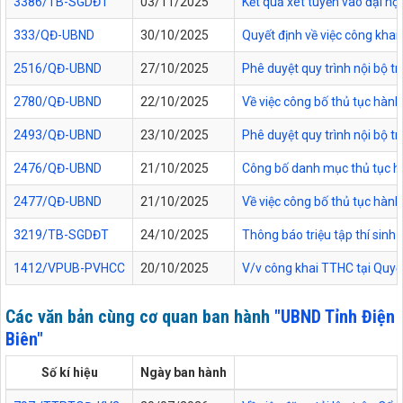
3386/TB-SGDĐT
03/11/2025
Kết quả xét tuyển vào đại họ
333/QĐ-UBND
30/10/2025
Quyết định về việc công kha
2516/QĐ-UBND
27/10/2025
Phê duyệt quy trình nội bộ t
2780/QĐ-UBND
22/10/2025
Về việc công bố thủ tục hành
2493/QĐ-UBND
23/10/2025
Phê duyệt quy trình nội bộ t
2476/QĐ-UBND
21/10/2025
Công bố danh mục thủ tục hàn
2477/QĐ-UBND
21/10/2025
Về việc công bố thủ tục hành
3219/TB-SGDĐT
24/10/2025
Thông báo triệu tập thí sinh
1412/VPUB-PVHCC
20/10/2025
V/v công khai TTHC tại Quy
Các văn bản cùng cơ quan ban hành
"UBND Tỉnh Điện
Biên"
Số kí hiệu
Ngày ban hành