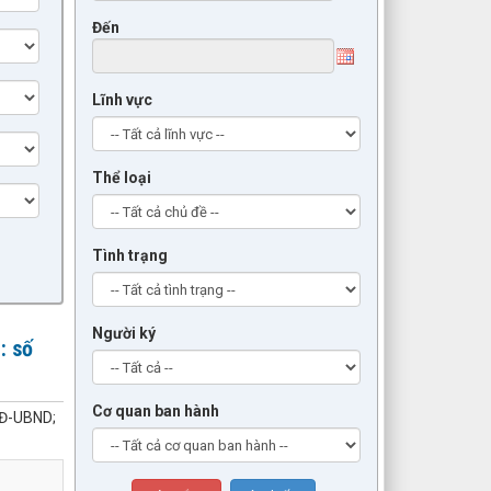
Đến
Lĩnh vực
Thể loại
Tình trạng
Người ký
: số
Cơ quan ban hành
QĐ-UBND;