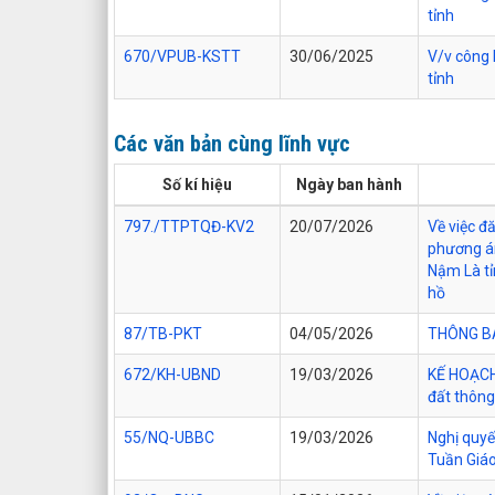
tỉnh
670/VPUB-KSTT
30/06/2025
V/v công 
tỉnh
Các văn bản cùng lĩnh vực
Số kí hiệu
Ngày ban hành
797./TTPTQĐ-KV2
20/07/2026
Về việc đ
phương án
Nậm Là tỉ
hồ
87/TB-PKT
04/05/2026
THÔNG BÁO
672/KH-UBND
19/03/2026
KẾ HOẠCH 
đất thông
55/NQ-UBBC
19/03/2026
Nghị quyế
Tuần Giáo