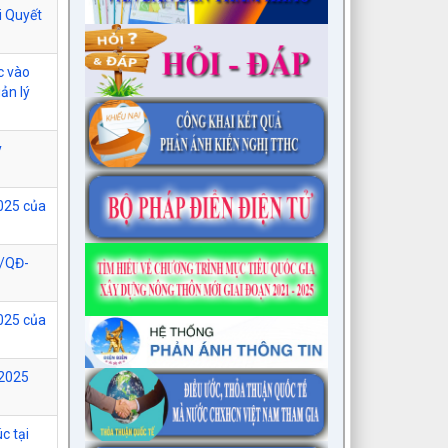
i Quyết
c vào
ản lý
y
025 của
5/QĐ-
025 của
/2025
c tại