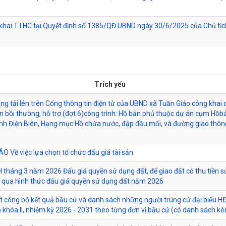
khai TTHC tại Quyết định số 1385/QĐ UBND ngày 30/6/2025 của Chủ tị
Trích yếu
ăng tải lên trên Cổng thông tin điện tử của UBND xã Tuần Giáo công khai
 bồi thường, hỗ trợ (đợt 6)công trình: Hồ bản phủ thuộc dự án cụm Hồb
nh Điện Biên, Hạng mục:Hồ chứa nước, đập đầu mối, và đường giao thô
 Về việc lựa chọn tổ chức đấu giá tài sản
tháng 3 năm 2026 Đấu giá quyền sử dụng đất, để giao đất có thu tiền 
 qua hình thức đấu giá quyền sử dụng đất năm 2026
t công bố kết quả bầu cử và danh sách những người trúng cử đại biểu H
 khóa II, nhiệm kỳ 2026 - 2031 theo từng đơn vị bầu cử (có danh sách k