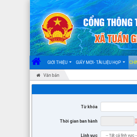
Đã kết nối EMC
GIỚI THIỆU
GIẤY MỜI- TÀI LIỆU HỌP
CHÍ
Văn bản
Từ khóa
Thời gian ban hành
Lĩnh vực