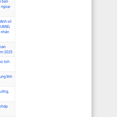
n bản
ộ ngoại
định số
-UBND,
n nhân
 ban
năm 2025
ủ tịch
ung lĩnh
gưỡng,
 pháp