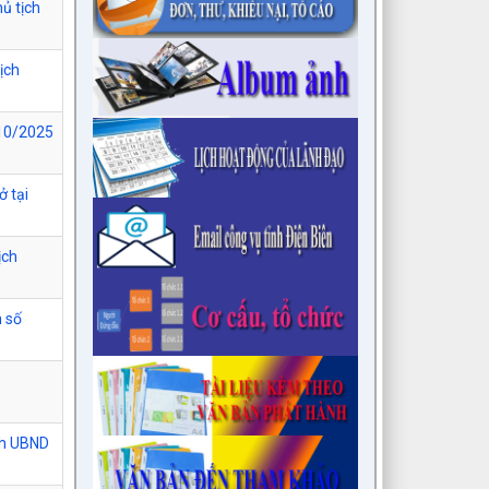
ủ tịch
ịch
/10/2025
ở tại
ịch
h số
ch UBND