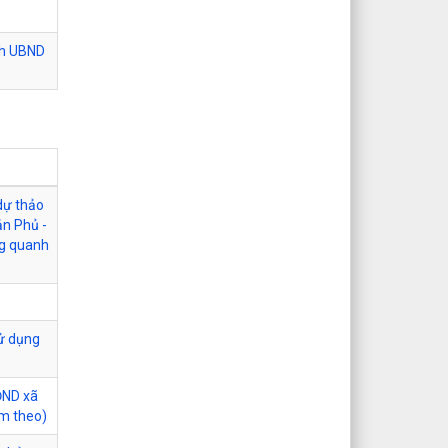
ch UBND
 dự thảo
ản Phủ -
ng quanh
sử dụng
ĐND xã
èm theo)