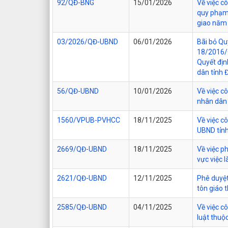
92/QĐ-BNG
15/01/2026
Về việc c
quy phạm 
giao năm
03/2026/QĐ-UBND
06/01/2026
Bãi bỏ Qu
18/2016/
Quyết đị
dân tỉnh 
56/QĐ-UBND
10/01/2026
Về việc c
nhân dân 
1560/VPUB-PVHCC
18/11/2025
Về việc c
UBND tỉn
2669/QĐ-UBND
18/11/2025
Về việc ph
vực việc 
2621/QĐ-UBND
12/11/2025
Phê duyệt
tôn giáo 
2585/QĐ-UBND
04/11/2025
Về việc c
luật thuộ