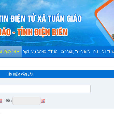
NH QUYỀN
DỊCH VỤ CÔNG -TTHC
CƠ CẤU, TỔ CHỨC
DU LỊCH TUẦ
TÌM KIẾM VĂN BẢN
Đến