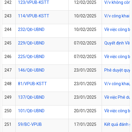
242
123/VPUB-KSTT
12/02/2025
V/v không côn
243
114/VPUB-KSTT
10/02/2025
V/v công khai 
244
232/QĐ-UBND
10/02/2025
Về việc công b
245
229/QĐ-UBND
07/02/2025
Quyết định Về 
246
225/QĐ-UBND
07/02/2025
Về việc công b
247
146/QĐ-UBND
23/01/2025
Phê duyệt quy t
248
81/VPUB-KSTT
23/01/2025
V/v công khai,
249
137/QĐ-UBND
23/01/2025
Về việc Phê duy
250
101/QĐ-UBND
20/01/2025
Về việc công b
251
59/BC-VPUB
17/01/2025
Kết quả đánh g