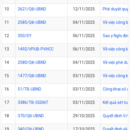
10
2621/QĐ-UBND
12/11/2025
Phê duyệt quy t
11
2585/QĐ-UBND
04/11/2025
Về việc công b
12
350/SY
06/11/2025
Sao y Nghị địn
13
1492/VPUB-PVHCC
06/11/2025
Về việc công 
14
2580/QĐ-UBND
04/11/2025
Về việc phê duy
15
1477/QĐ-UBND
03/11/2025
Về việc công k
16
51/TB-UBND
03/11/2025
Công khai số đ
17
3386/TB-SGDĐT
03/11/2025
Kết quả xét tu
18
370/QĐ-UBND
29/10/2025
Quyết định V/v
19
340/QĐ-UBND
17/10/2025
Quyết định về 