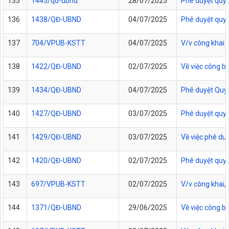
135
1445/qđ-ubnd
28/07/2025
Phê duyệt quy 
136
1438/QĐ-UBND
04/07/2025
Phê duyệt quy 
137
704/VPUB-KSTT
04/07/2025
V/v công khai 
138
1422/QĐ-UBND
02/07/2025
Về việc công b
139
1434/QĐ-UBND
04/07/2025
Phê duyệt Quy t
140
1427/QĐ-UBND
03/07/2025
Phê duyệt quy t
141
1429/QĐ-UBND
03/07/2025
Về việc phê duy
142
1420/QĐ-UBND
02/07/2025
Phê duyệt quy t
143
697/VPUB-KSTT
02/07/2025
V/v công khai
144
1371/QĐ-UBND
29/06/2025
Về việc công b