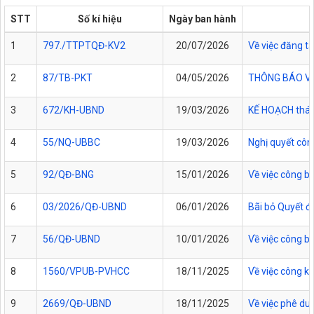
STT
Số kí hiệu
Ngày ban hành
1
797./TTPTQĐ-KV2
20/07/2026
Về việc đăng t
2
87/TB-PKT
04/05/2026
THÔNG BÁO Về v
3
672/KH-UBND
19/03/2026
KẾ HOẠCH tháng
4
55/NQ-UBBC
19/03/2026
Nghị quyết côn
5
92/QĐ-BNG
15/01/2026
Về việc công b
6
03/2026/QĐ-UBND
06/01/2026
Bãi bỏ Quyết 
7
56/QĐ-UBND
10/01/2026
Về việc công b
8
1560/VPUB-PVHCC
18/11/2025
Về việc công k
9
2669/QĐ-UBND
18/11/2025
Về việc phê duy