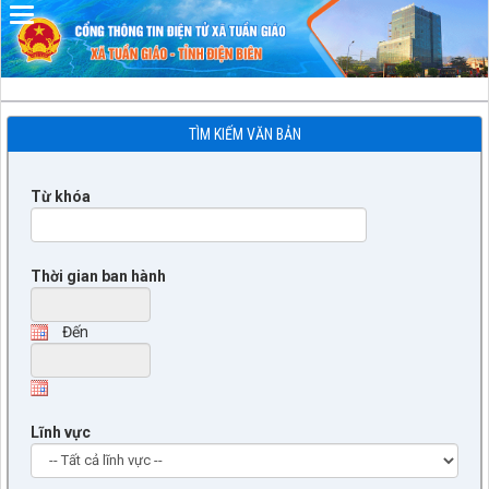
Đã kết nối EMC
TÌM KIẾM VĂN BẢN
Từ khóa
Thời gian ban hành
Đến
Lĩnh vực