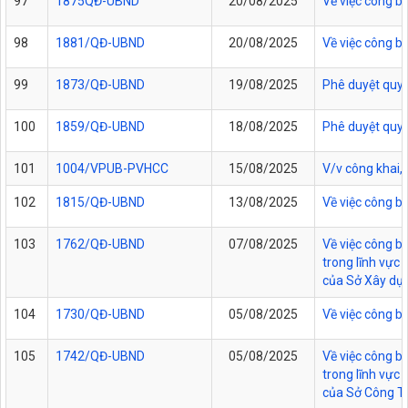
97
1875QĐ-UBND
20/08/2025
Về việc công b
98
1881/QĐ-UBND
20/08/2025
Về việc công b
99
1873/QĐ-UBND
19/08/2025
Phê duyệt quy t
100
1859/QĐ-UBND
18/08/2025
Phê duyệt quy 
101
1004/VPUB-PVHCC
15/08/2025
V/v công khai,
102
1815/QĐ-UBND
13/08/2025
Về việc công b
103
1762/QĐ-UBND
07/08/2025
Về việc công b
trong lĩnh vực
của Sở Xây dựn
104
1730/QĐ-UBND
05/08/2025
Về việc công b
105
1742/QĐ-UBND
05/08/2025
Về việc công b
trong lĩnh vực
của Sở Công Th