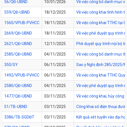
56/QĐ-UBND
10/01/2026
Về việc công bố danh mục vă
559/QĐ-UBND
18/12/2025
Về việc công khai tình hình
1560/VPUB-PVHCC
18/11/2025
Về việc công khai TTHC tại
2669/QĐ-UBND
18/11/2025
Về việc phê duyệt quy trình n
2621/QĐ-UBND
12/11/2025
Phê duyệt quy trình nội bộ t
2585/QĐ-UBND
04/11/2025
Về việc công bố danh mục thủ
350/SY
06/11/2025
Sao y Nghị định 285/2025/NĐ
1492/VPUB-PVHCC
06/11/2025
Về việc công khai TTHC Quy
2580/QĐ-UBND
04/11/2025
Về việc phê duyệt quy trình 
1477/QĐ-UBND
03/11/2025
Về việc công khai, hủy công
51/TB-UBND
03/11/2025
Công khai số điện thoại đườn
3386/TB-SGDĐT
03/11/2025
Kết quả xét tuyển vào đại họ