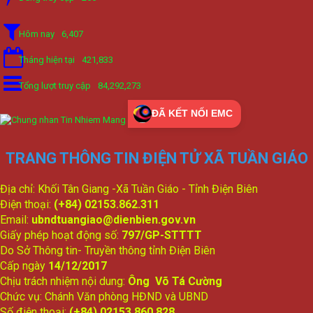
Hôm nay
6,407
Tháng hiện tại
421,833
Tổng lượt truy cập
84,292,273
ĐÃ KẾT NỐI EMC
TRANG THÔNG TIN ĐIỆN TỬ XÃ TUẦN GIÁO
Địa chỉ: Khối Tân Giang -Xã Tuần Giáo - Tỉnh Điện Biên
Điện thoại:
(+84) 02153.862.311
Email:
ubndtuangiao@dienbien.gov.vn
Giấy phép hoạt động số:
797/GP-STTTT
Do Sở Thông tin- Truyền thông tỉnh Điện Biên
Cấp ngày
14/12/2017
Chịu trách nhiệm nội dung:
Ông Võ Tá Cường
Chức vụ: Chánh Văn phòng HĐND và UBND
Số điện thoại:
(+84) 02153.860.828