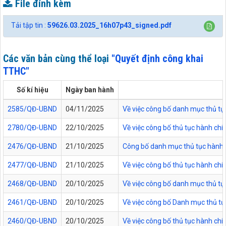
File đính kèm
Tải tập tin :
59626.03.2025_16h07p43_signed.pdf
Các văn bản cùng thể loại
"Quyết định công khai
TTHC"
Số kí hiệu
Ngày ban hành
2585/QĐ-UBND
04/11/2025
Về việc công bố danh mục thủ tục
2780/QĐ-UBND
22/10/2025
Về việc công bố thủ tục hành chí
2476/QĐ-UBND
21/10/2025
Công bố danh mục thủ tục hành ch
2477/QĐ-UBND
21/10/2025
Về việc công bố thủ tục hành chí
2468/QĐ-UBND
20/10/2025
Về việc công bố danh mục thủ tực
2461/QĐ-UBND
20/10/2025
Về việc công bố Danh mục thủ tụ
2460/QĐ-UBND
20/10/2025
Về việc công bố thủ tục hành chí