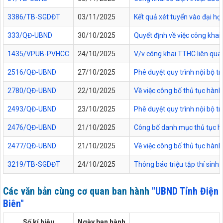
3386/TB-SGDĐT
03/11/2025
Kết quả xét tuyển vào đại họ
333/QĐ-UBND
30/10/2025
Quyết định về việc công kha
1435/VPUB-PVHCC
24/10/2025
V/v công khai TTHC liên qua
2516/QĐ-UBND
27/10/2025
Phê duyệt quy trình nội bộ t
2780/QĐ-UBND
22/10/2025
Về việc công bố thủ tục hành
2493/QĐ-UBND
23/10/2025
Phê duyệt quy trình nội bộ t
2476/QĐ-UBND
21/10/2025
Công bố danh mục thủ tục hàn
2477/QĐ-UBND
21/10/2025
Về việc công bố thủ tục hành
3219/TB-SGDĐT
24/10/2025
Thông báo triệu tập thí sinh
Các văn bản cùng cơ quan ban hành
"UBND Tỉnh Điện
Biên"
Số kí hiệu
Ngày ban hành