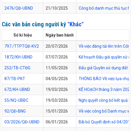
2476/QĐ-UBND
21/10/2025
Công bố danh mục thủ tục hàn
Các văn bản cùng người ký
"Khác"
Số kí hiệu
Ngày ban hành
797./TTPTQĐ-KV2
20/07/2026
Về việc đăng tải lên trên C
1872/KH-UBND
07/07/2026
Kế hoạch Đấu giá quyền sử d
252/TB-CTĐG
11/05/2026
Đấu giá Quyền sử dụng đất đối
87/TB-PKT
04/05/2026
THÔNG BÁO Về việc lựa chọn 
672/KH-UBND
19/03/2026
KẾ HOẠCH tháng 3 năm 2026 Đ
55/NQ-UBBC
19/03/2026
Nghị quyết công bố kết quả 
92/QĐ-BNG
15/01/2026
Về việc công bố Danh mục vă
03/2026/QĐ-UBND
06/01/2026
Bãi bỏ Quyết định số 04/20