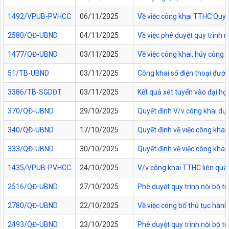
1492/VPUB-PVHCC
06/11/2025
Về việc công khai TTHC Quy
2580/QĐ-UBND
04/11/2025
Về việc phê duyệt quy trình 
1477/QĐ-UBND
03/11/2025
Về việc công khai, hủy công
51/TB-UBND
03/11/2025
Công khai số điện thoại đườn
3386/TB-SGDĐT
03/11/2025
Kết quả xét tuyển vào đại họ
370/QĐ-UBND
29/10/2025
Quyết định V/v công khai dự
340/QĐ-UBND
17/10/2025
Quyết định về việc công kha
333/QĐ-UBND
30/10/2025
Quyết định về việc công kha
1435/VPUB-PVHCC
24/10/2025
V/v công khai TTHC liên qua
2516/QĐ-UBND
27/10/2025
Phê duyệt quy trình nội bộ t
2780/QĐ-UBND
22/10/2025
Về việc công bố thủ tục hành
2493/QĐ-UBND
23/10/2025
Phê duyệt quy trình nội bộ t