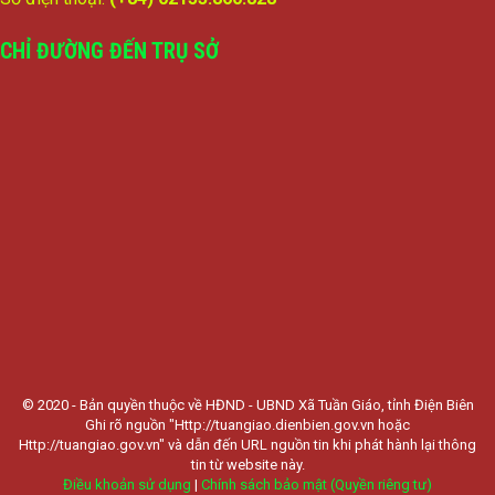
CHỈ ĐƯỜNG ĐẾN TRỤ SỞ
© 2020 - Bản quyền thuộc về HĐND - UBND Xã Tuần Giáo, tỉnh Điện Biên
Ghi rõ nguồn "Http://tuangiao.dienbien.gov.vn hoặc
Http://tuangiao.gov.vn" và dẫn đến URL nguồn tin khi phát hành lại thông
tin từ website này.
Điều khoản sử dụng
|
Chính sách bảo mật (Quyền riêng tư)