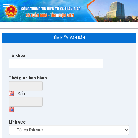
Đã kết nối EMC
TÌM KIẾM VĂN BẢN
Từ khóa
Thời gian ban hành
Đến
Lĩnh vực