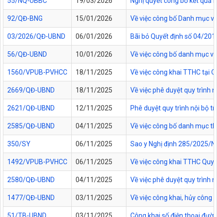
55/NQ-UBBC
19/03/2026
Nghị quyết công bố kết quả 
92/QĐ-BNG
15/01/2026
Về việc công bố Danh mục vă
03/2026/QĐ-UBND
06/01/2026
Bãi bỏ Quyết định số 04/20
56/QĐ-UBND
10/01/2026
Về việc công bố danh mục vă
1560/VPUB-PVHCC
18/11/2025
Về việc công khai TTHC tại
2669/QĐ-UBND
18/11/2025
Về việc phê duyệt quy trình n
2621/QĐ-UBND
12/11/2025
Phê duyệt quy trình nội bộ t
2585/QĐ-UBND
04/11/2025
Về việc công bố danh mục thủ
350/SY
06/11/2025
Sao y Nghị định 285/2025/NĐ
1492/VPUB-PVHCC
06/11/2025
Về việc công khai TTHC Quy
2580/QĐ-UBND
04/11/2025
Về việc phê duyệt quy trình 
1477/QĐ-UBND
03/11/2025
Về việc công khai, hủy công
51/TB-UBND
03/11/2025
Công khai số điện thoại đườn