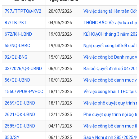
797./TTPTQĐ-KV2
20/07/2026
Về việc đăng tải lên trên C
87/TB-PKT
04/05/2026
THÔNG BÁO Về việc lựa chọn 
672/KH-UBND
19/03/2026
KẾ HOẠCH tháng 3 năm 2026 Đ
55/NQ-UBBC
19/03/2026
Nghị quyết công bố kết quả 
92/QĐ-BNG
15/01/2026
Về việc công bố Danh mục vă
03/2026/QĐ-UBND
06/01/2026
Bãi bỏ Quyết định số 04/20
56/QĐ-UBND
10/01/2026
Về việc công bố danh mục vă
1560/VPUB-PVHCC
18/11/2025
Về việc công khai TTHC tại
2669/QĐ-UBND
18/11/2025
Về việc phê duyệt quy trình n
2621/QĐ-UBND
12/11/2025
Phê duyệt quy trình nội bộ t
2585/QĐ-UBND
04/11/2025
Về việc công bố danh mục thủ
350/SY
06/11/2025
Sao y Nghị định 285/2025/NĐ