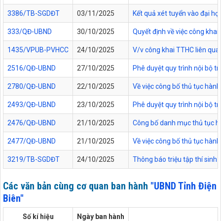
3386/TB-SGDĐT
03/11/2025
Kết quả xét tuyển vào đại họ
333/QĐ-UBND
30/10/2025
Quyết định về việc công kha
1435/VPUB-PVHCC
24/10/2025
V/v công khai TTHC liên qua
2516/QĐ-UBND
27/10/2025
Phê duyệt quy trình nội bộ t
2780/QĐ-UBND
22/10/2025
Về việc công bố thủ tục hành
2493/QĐ-UBND
23/10/2025
Phê duyệt quy trình nội bộ t
2476/QĐ-UBND
21/10/2025
Công bố danh mục thủ tục hàn
2477/QĐ-UBND
21/10/2025
Về việc công bố thủ tục hành
3219/TB-SGDĐT
24/10/2025
Thông báo triệu tập thí sinh
Các văn bản cùng cơ quan ban hành
"UBND Tỉnh Điện
Biên"
Số kí hiệu
Ngày ban hành