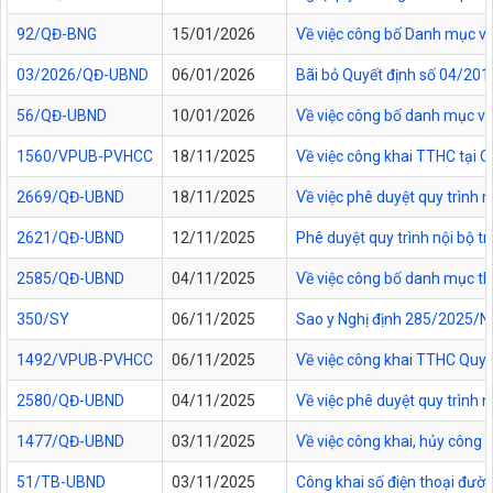
92/QĐ-BNG
15/01/2026
Về việc công bố Danh mục vă
03/2026/QĐ-UBND
06/01/2026
Bãi bỏ Quyết định số 04/20
56/QĐ-UBND
10/01/2026
Về việc công bố danh mục vă
1560/VPUB-PVHCC
18/11/2025
Về việc công khai TTHC tại
2669/QĐ-UBND
18/11/2025
Về việc phê duyệt quy trình n
2621/QĐ-UBND
12/11/2025
Phê duyệt quy trình nội bộ t
2585/QĐ-UBND
04/11/2025
Về việc công bố danh mục thủ
350/SY
06/11/2025
Sao y Nghị định 285/2025/NĐ
1492/VPUB-PVHCC
06/11/2025
Về việc công khai TTHC Quy
2580/QĐ-UBND
04/11/2025
Về việc phê duyệt quy trình 
1477/QĐ-UBND
03/11/2025
Về việc công khai, hủy công
51/TB-UBND
03/11/2025
Công khai số điện thoại đườn