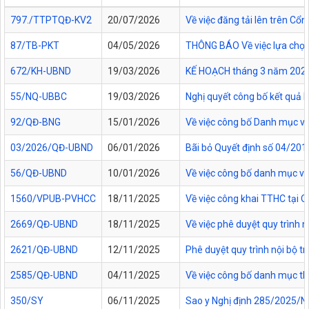
797./TTPTQĐ-KV2
20/07/2026
Về việc đăng tải lên trên C
87/TB-PKT
04/05/2026
THÔNG BÁO Về việc lựa chọn 
672/KH-UBND
19/03/2026
KẾ HOẠCH tháng 3 năm 2026 Đ
55/NQ-UBBC
19/03/2026
Nghị quyết công bố kết quả 
92/QĐ-BNG
15/01/2026
Về việc công bố Danh mục vă
03/2026/QĐ-UBND
06/01/2026
Bãi bỏ Quyết định số 04/20
56/QĐ-UBND
10/01/2026
Về việc công bố danh mục vă
1560/VPUB-PVHCC
18/11/2025
Về việc công khai TTHC tại
2669/QĐ-UBND
18/11/2025
Về việc phê duyệt quy trình n
2621/QĐ-UBND
12/11/2025
Phê duyệt quy trình nội bộ t
2585/QĐ-UBND
04/11/2025
Về việc công bố danh mục thủ
350/SY
06/11/2025
Sao y Nghị định 285/2025/NĐ