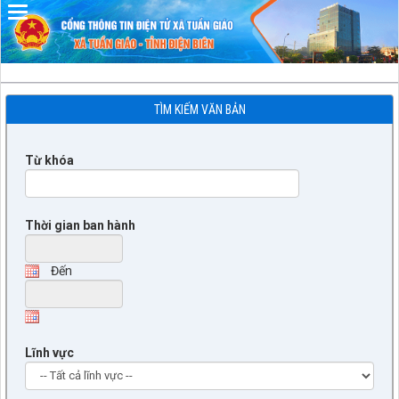
Đã kết nối EMC
TÌM KIẾM VĂN BẢN
Từ khóa
Thời gian ban hành
Đến
Lĩnh vực