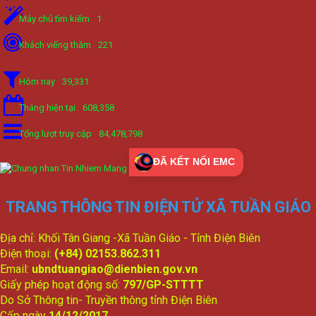
Máy chủ tìm kiếm
1
Khách viếng thăm
221
Hôm nay
39,331
Tháng hiện tại
608,358
Tổng lượt truy cập
84,478,798
ĐÃ KẾT NỐI EMC
TRANG THÔNG TIN ĐIỆN TỬ XÃ TUẦN GIÁO
Địa chỉ: Khối Tân Giang -Xã Tuần Giáo - Tỉnh Điện Biên
Điện thoại:
(+84) 02153.862.311
Email:
ubndtuangiao@dienbien.gov.vn
Giấy phép hoạt động số:
797/GP-STTTT
Do Sở Thông tin- Truyền thông tỉnh Điện Biên
Cấp ngày
14/12/2017