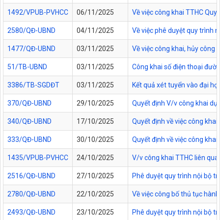
1492/VPUB-PVHCC
06/11/2025
Về việc công khai TTHC Quy
2580/QĐ-UBND
04/11/2025
Về việc phê duyệt quy trình 
1477/QĐ-UBND
03/11/2025
Về việc công khai, hủy công
51/TB-UBND
03/11/2025
Công khai số điện thoại đườn
3386/TB-SGDĐT
03/11/2025
Kết quả xét tuyển vào đại họ
370/QĐ-UBND
29/10/2025
Quyết định V/v công khai dự
340/QĐ-UBND
17/10/2025
Quyết định về việc công kha
333/QĐ-UBND
30/10/2025
Quyết định về việc công kha
1435/VPUB-PVHCC
24/10/2025
V/v công khai TTHC liên qua
2516/QĐ-UBND
27/10/2025
Phê duyệt quy trình nội bộ t
2780/QĐ-UBND
22/10/2025
Về việc công bố thủ tục hành
2493/QĐ-UBND
23/10/2025
Phê duyệt quy trình nội bộ t