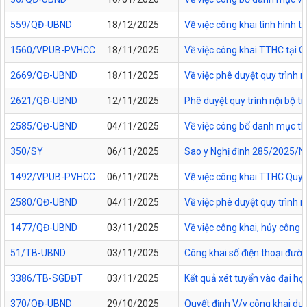
559/QĐ-UBND
18/12/2025
Về việc công khai tình hình
1560/VPUB-PVHCC
18/11/2025
Về việc công khai TTHC tại
2669/QĐ-UBND
18/11/2025
Về việc phê duyệt quy trình n
2621/QĐ-UBND
12/11/2025
Phê duyệt quy trình nội bộ t
2585/QĐ-UBND
04/11/2025
Về việc công bố danh mục thủ
350/SY
06/11/2025
Sao y Nghị định 285/2025/NĐ
1492/VPUB-PVHCC
06/11/2025
Về việc công khai TTHC Quy
2580/QĐ-UBND
04/11/2025
Về việc phê duyệt quy trình 
1477/QĐ-UBND
03/11/2025
Về việc công khai, hủy công
51/TB-UBND
03/11/2025
Công khai số điện thoại đườn
3386/TB-SGDĐT
03/11/2025
Kết quả xét tuyển vào đại họ
370/QĐ-UBND
29/10/2025
Quyết định V/v công khai dự