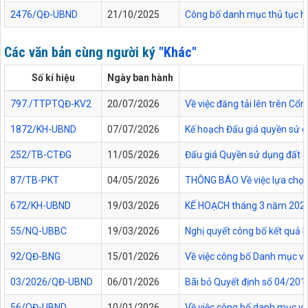
2476/QĐ-UBND
21/10/2025
Công bố danh mục thủ tục hàn
Các văn bản cùng người ký
"Khác"
Số kí hiệu
Ngày ban hành
797./TTPTQĐ-KV2
20/07/2026
Về việc đăng tải lên trên C
1872/KH-UBND
07/07/2026
Kế hoạch Đấu giá quyền sử d
252/TB-CTĐG
11/05/2026
Đấu giá Quyền sử dụng đất đối
87/TB-PKT
04/05/2026
THÔNG BÁO Về việc lựa chọn 
672/KH-UBND
19/03/2026
KẾ HOẠCH tháng 3 năm 2026 Đ
55/NQ-UBBC
19/03/2026
Nghị quyết công bố kết quả 
92/QĐ-BNG
15/01/2026
Về việc công bố Danh mục vă
03/2026/QĐ-UBND
06/01/2026
Bãi bỏ Quyết định số 04/20
56/QĐ-UBND
10/01/2026
Về việc công bố danh mục vă