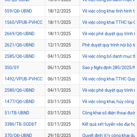
559/QĐ-UBND
18/12/2025
Về việc công khai tình hình
1560/VPUB-PVHCC
18/11/2025
Về việc công khai TTHC tại
2669/QĐ-UBND
18/11/2025
Về việc phê duyệt quy trình n
2621/QĐ-UBND
12/11/2025
Phê duyệt quy trình nội bộ t
2585/QĐ-UBND
04/11/2025
Về việc công bố danh mục thủ
350/SY
06/11/2025
Sao y Nghị định 285/2025/NĐ
1492/VPUB-PVHCC
06/11/2025
Về việc công khai TTHC Quy
2580/QĐ-UBND
04/11/2025
Về việc phê duyệt quy trình 
1477/QĐ-UBND
03/11/2025
Về việc công khai, hủy công
51/TB-UBND
03/11/2025
Công khai số điện thoại đườn
3386/TB-SGDĐT
03/11/2025
Kết quả xét tuyển vào đại họ
370/QĐ-UBND
29/10/2025
Quyết định V/v công khai dự