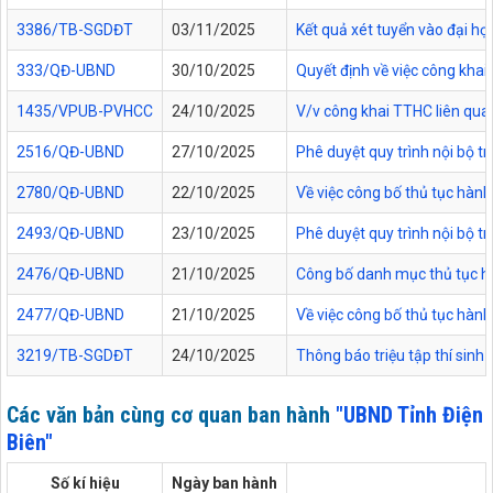
3386/TB-SGDĐT
03/11/2025
Kết quả xét tuyển vào đại họ
333/QĐ-UBND
30/10/2025
Quyết định về việc công kha
1435/VPUB-PVHCC
24/10/2025
V/v công khai TTHC liên qua
2516/QĐ-UBND
27/10/2025
Phê duyệt quy trình nội bộ t
2780/QĐ-UBND
22/10/2025
Về việc công bố thủ tục hành
2493/QĐ-UBND
23/10/2025
Phê duyệt quy trình nội bộ t
2476/QĐ-UBND
21/10/2025
Công bố danh mục thủ tục hàn
2477/QĐ-UBND
21/10/2025
Về việc công bố thủ tục hành
3219/TB-SGDĐT
24/10/2025
Thông báo triệu tập thí sinh
Các văn bản cùng cơ quan ban hành
"UBND Tỉnh Điện
Biên"
Số kí hiệu
Ngày ban hành