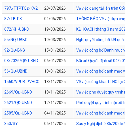
797./TTPTQĐ-KV2
20/07/2026
Về việc đăng tải lên trên C
87/TB-PKT
04/05/2026
THÔNG BÁO Về việc lựa chọn 
672/KH-UBND
19/03/2026
KẾ HOẠCH tháng 3 năm 2026 Đ
55/NQ-UBBC
19/03/2026
Nghị quyết công bố kết quả 
92/QĐ-BNG
15/01/2026
Về việc công bố Danh mục vă
03/2026/QĐ-UBND
06/01/2026
Bãi bỏ Quyết định số 04/20
56/QĐ-UBND
10/01/2026
Về việc công bố danh mục vă
1560/VPUB-PVHCC
18/11/2025
Về việc công khai TTHC tại
2669/QĐ-UBND
18/11/2025
Về việc phê duyệt quy trình n
2621/QĐ-UBND
12/11/2025
Phê duyệt quy trình nội bộ t
2585/QĐ-UBND
04/11/2025
Về việc công bố danh mục thủ
350/SY
06/11/2025
Sao y Nghị định 285/2025/NĐ