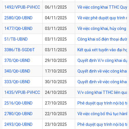
1492/VPUB-PVHCC
06/11/2025
Về việc công khai TTHC Quy
2580/QĐ-UBND
04/11/2025
Về việc phê duyệt quy trình 
1477/QĐ-UBND
03/11/2025
Về việc công khai, hủy công
51/TB-UBND
03/11/2025
Công khai số điện thoại đườn
3386/TB-SGDĐT
03/11/2025
Kết quả xét tuyển vào đại họ
370/QĐ-UBND
29/10/2025
Quyết định V/v công khai dự
340/QĐ-UBND
17/10/2025
Quyết định về việc công kha
333/QĐ-UBND
30/10/2025
Quyết định về việc công kha
1435/VPUB-PVHCC
24/10/2025
V/v công khai TTHC liên qua
2516/QĐ-UBND
27/10/2025
Phê duyệt quy trình nội bộ t
2780/QĐ-UBND
22/10/2025
Về việc công bố thủ tục hành
2493/QĐ-UBND
23/10/2025
Phê duyệt quy trình nội bộ t