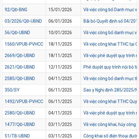
92/QĐ-BNG
15/01/2026
Về việc công bố Danh mục vă
03/2026/QĐ-UBND
06/01/2026
Bãi bỏ Quyết định số 04/20
56/QĐ-UBND
10/01/2026
Về việc công bố danh mục vă
1560/VPUB-PVHCC
18/11/2025
Về việc công khai TTHC tại
2669/QĐ-UBND
18/11/2025
Về việc phê duyệt quy trình n
2621/QĐ-UBND
12/11/2025
Phê duyệt quy trình nội bộ t
2585/QĐ-UBND
04/11/2025
Về việc công bố danh mục thủ
350/SY
06/11/2025
Sao y Nghị định 285/2025/NĐ
1492/VPUB-PVHCC
06/11/2025
Về việc công khai TTHC Quy
2580/QĐ-UBND
04/11/2025
Về việc phê duyệt quy trình 
1477/QĐ-UBND
03/11/2025
Về việc công khai, hủy công
51/TB-UBND
03/11/2025
Công khai số điện thoại đườn