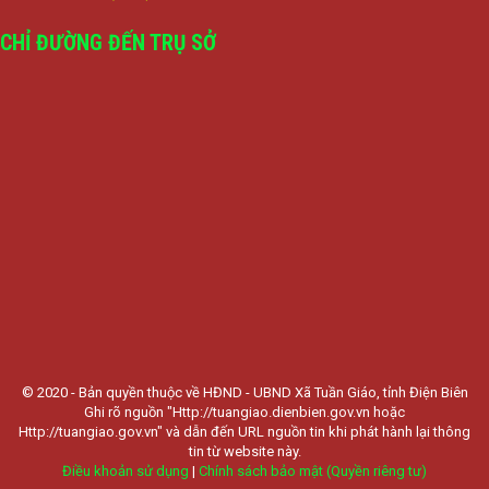
CHỈ ĐƯỜNG ĐẾN TRỤ SỞ
© 2020 - Bản quyền thuộc về HĐND - UBND Xã Tuần Giáo, tỉnh Điện Biên
Ghi rõ nguồn "Http://tuangiao.dienbien.gov.vn hoặc
Http://tuangiao.gov.vn" và dẫn đến URL nguồn tin khi phát hành lại thông
tin từ website này.
Điều khoản sử dụng
|
Chính sách bảo mật (Quyền riêng tư)