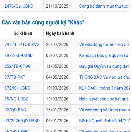
2476/QĐ-UBND
21/10/2025
Công bố danh mục thủ tục hàn
Các văn bản cùng người ký
"Khác"
Số kí hiệu
Ngày ban hành
797./TTPTQĐ-KV2
20/07/2026
Về việc đăng tải lên trên C
1872/KH-UBND
07/07/2026
Kế hoạch Đấu giá quyền sử d
252/TB-CTĐG
11/05/2026
Đấu giá Quyền sử dụng đất đối
87/TB-PKT
04/05/2026
THÔNG BÁO Về việc lựa chọn 
672/KH-UBND
19/03/2026
KẾ HOẠCH tháng 3 năm 2026 Đ
55/NQ-UBBC
19/03/2026
Nghị quyết công bố kết quả 
92/QĐ-BNG
15/01/2026
Về việc công bố Danh mục vă
03/2026/QĐ-UBND
06/01/2026
Bãi bỏ Quyết định số 04/20
56/QĐ-UBND
10/01/2026
Về việc công bố danh mục vă