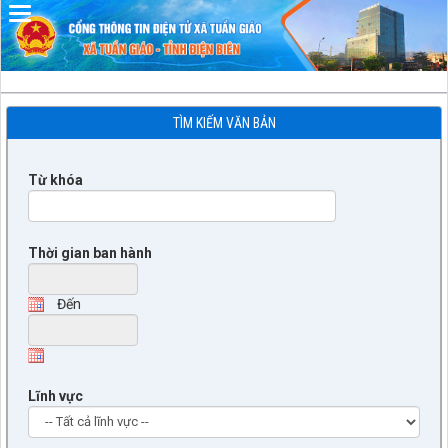
Đã kết nối EMC
TÌM KIẾM VĂN BẢN
Từ khóa
Thời gian ban hành
Đến
Lĩnh vực