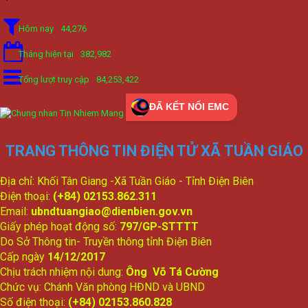
Hôm nay
44,276
Tháng hiện tại
382,982
Tổng lượt truy cập
84,253,422
ĐÃ KẾT NỐI EMC
TRANG THÔNG TIN ĐIỆN TỬ XÃ TUẦN GIÁO
Địa chỉ: Khối Tân Giang -Xã Tuần Giáo - Tỉnh Điện Biên
Điện thoại:
(+84) 02153.862.311
Email:
ubndtuangiao@dienbien.gov.vn
Giấy phép hoạt động số:
797/GP-STTTT
Do Sở Thông tin- Truyền thông tỉnh Điện Biên
Cấp ngày
14/12/2017
Chịu trách nhiệm nội dung:
Ông Võ Tá Cường
Chức vụ: Chánh Văn phòng HĐND và UBND
Số điện thoại:
(+84) 02153.860.828