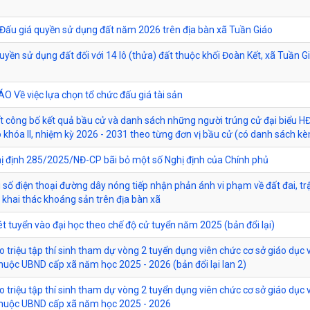
Đấu giá quyền sử dụng đất năm 2026 trên địa bàn xã Tuần Giáo
uyền sử dụng đất đối với 14 lô (thửa) đất thuộc khối Đoàn Kết, xã Tuần Gi
 Về việc lựa chọn tổ chức đấu giá tài sản
t công bố kết quả bầu cử và danh sách những người trúng cử đại biểu H
 khóa II, nhiệm kỳ 2026 - 2031 theo từng đơn vị bầu cử (có danh sách k
ị định 285/2025/NĐ-CP bãi bỏ một số Nghị định của Chính phủ
 số điện thoại đường dây nóng tiếp nhận phản ánh vi phạm về đất đai, trậ
 khai thác khoáng sản trên địa bàn xã
ét tuyển vào đại học theo chế độ cử tuyển năm 2025 (bản đổi lại)
 triệu tập thí sinh tham dự vòng 2 tuyển dụng viên chức cơ sở giáo dục 
thuộc UBND cấp xã năm học 2025 - 2026 (bản đổi lại lan 2)
 triệu tập thí sinh tham dự vòng 2 tuyển dụng viên chức cơ sở giáo dục 
thuộc UBND cấp xã năm học 2025 - 2026