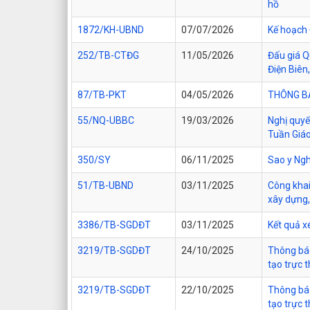
hồ
1872/KH-UBND
07/07/2026
Kế hoạch 
252/TB-CTĐG
11/05/2026
Đấu giá Q
Điện Biên,
87/TB-PKT
04/05/2026
THÔNG BÁO
55/NQ-UBBC
19/03/2026
Nghị quyế
Tuần Giáo
350/SY
06/11/2025
Sao y Ngh
51/TB-UBND
03/11/2025
Công khai
xây dựng,
3386/TB-SGDĐT
03/11/2025
Kết quả x
3219/TB-SGDĐT
24/10/2025
Thông báo
tạo trực 
3219/TB-SGDĐT
22/10/2025
Thông báo
tạo trực 