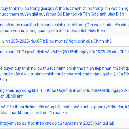
 quy trình nội bộ trong giải quyết thủ tục hành chính trong lĩnh vực tín n
thuộc thẩm quyền giải quyết của Sở Dân tộc và Tôn Giáo tỉnh Điện Biên
ông bố danh mục thủ tục hành chính nôi bộ trong lĩnh vực chuẩn tiếp cận
c phạm vi, chức năng quản lý của Sở Tư pháp tỉnh Điện Biên
ị định 285/2025/NĐ-CP bãi bỏ một số Nghị định của Chính phủ
ông khai TTHC Quyết định số 2548/QĐ-UBND ngày 30/10/2025 của Chủ t
h
ê duyệt quy trình nội bộ thủ tục hành chính thực hiện tiếp nhận, trả kết q
 thuộc vào địa giới hành chính thuộc phạm vi, chức năng quản lý của Sở
Biên
ông khai, hủy công khai TTHC tại Quyết định số 2485/QĐ-UBND ngày 23
ịch UBND tỉnh
 số điện thoại đường dây nóng tiếp nhận phản ánh vi phạm về đất đai, trậ
 khai thác khoáng sản trên địa bàn xã
ét tuyển vào đại học theo chế độ cử tuyển năm 2025 (bản đổi lại)