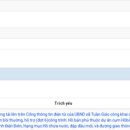
Trích yếu
ăng tải lên trên Cổng thông tin điện tử của UBND xã Tuần Giáo công khai
 bồi thường, hỗ trợ (đợt 6)công trình: Hồ bản phủ thuộc dự án cụm Hồb
nh Điện Biên, Hạng mục:Hồ chứa nước, đập đầu mối, và đường giao thô