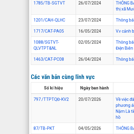
1785/TB-SGTVT
26/07/2024
THÔNG BÁO
thị xã Mư
1201/CAH-QLHC
23/07/2024
Thông báo
1717/CAT-PA05
16/05/2024
V.v cảnh 
1088/SGTVT-
02/05/2024
Thông báo
QLVTPT&NL
Điện Biên
1463/CAT-PC08
26/04/2024
Thông báo
Các văn bản cùng lĩnh vực
Số kí hiệu
Ngày ban hành
797./TTPTQĐ-KV2
20/07/2026
Về việc đ
phương án
Nậm Là tỉ
hồ
87/TB-PKT
04/05/2026
THÔNG BÁO