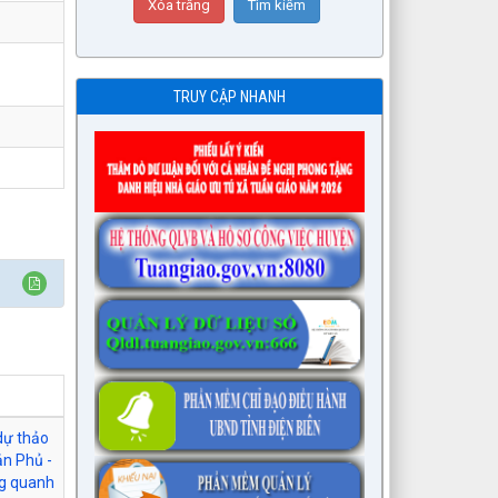
TRUY CẬP NHANH
 dự thảo
ản Phủ -
ng quanh