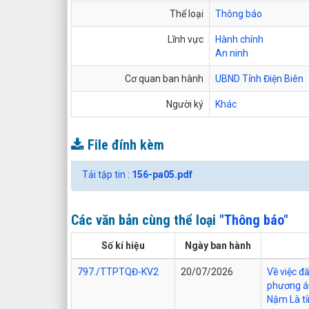
Thể loại
Thông báo
Lĩnh vực
Hành chính
An ninh
Cơ quan ban hành
UBND Tỉnh Điện Biên
Người ký
Khác
File đính kèm
Tải tập tin :
156-pa05.pdf
Các văn bản cùng thể loại
"Thông báo"
Số kí hiệu
Ngày ban hành
797./TTPTQĐ-KV2
20/07/2026
Về việc đ
phương án
Nậm Là tỉ