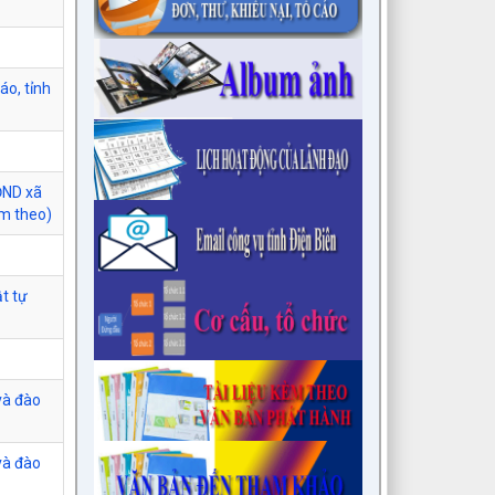
áo, tỉnh
ĐND xã
èm theo)
t tự
và đào
và đào