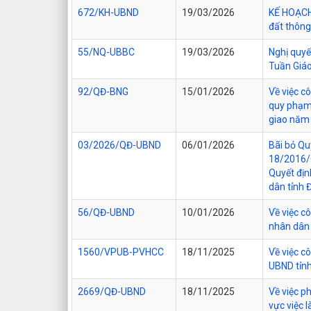
672/KH-UBND
19/03/2026
KẾ HOẠCH 
đất thông
55/NQ-UBBC
19/03/2026
Nghị quyế
Tuần Giáo
92/QĐ-BNG
15/01/2026
Về việc c
quy phạm 
giao năm
03/2026/QĐ-UBND
06/01/2026
Bãi bỏ Qu
18/2016/
Quyết đị
dân tỉnh 
56/QĐ-UBND
10/01/2026
Về việc c
nhân dân 
1560/VPUB-PVHCC
18/11/2025
Về việc c
UBND tỉn
2669/QĐ-UBND
18/11/2025
Về việc ph
vực việc 