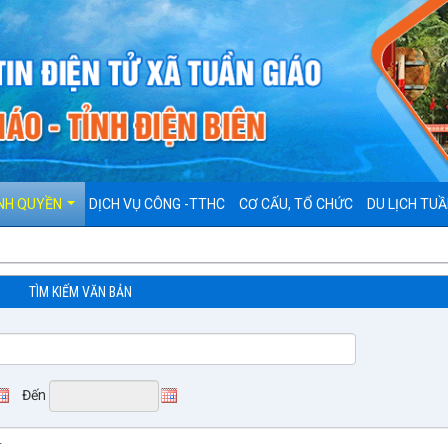
NH QUYỀN
DỊCH VỤ CÔNG -TTHC
CƠ CẤU, TỔ CHỨC
DU LỊCH TUẦ
TÌM KIẾM VĂN BẢN
Đến