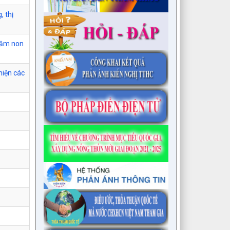
, thị
mầm non
hiện các