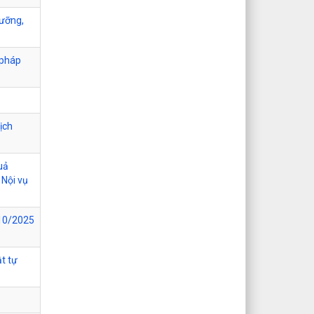
gưỡng,
 pháp
ịch
uả
 Nội vụ
/10/2025
t tự