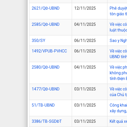
2621/QĐ-UBND
12/11/2025
Phê duyệt
tôn giáo 
2585/QĐ-UBND
04/11/2025
Về việc c
luật thuộ
350/SY
06/11/2025
Sao y Ngh
1492/VPUB-PVHCC
06/11/2025
Về việc c
UBND tỉn
2580/QĐ-UBND
04/11/2025
Về việc ph
không phụ
tỉnh Điện 
1477/QĐ-UBND
03/11/2025
Về việc c
của Chủ t
51/TB-UBND
03/11/2025
Công khai
xây dựng,
3386/TB-SGDĐT
03/11/2025
Kết quả x