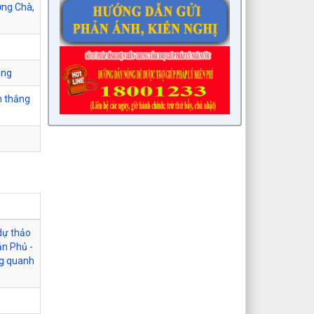
ờng Chà,
ạng
n thắng
 dự thảo
ản Phủ -
ng quanh