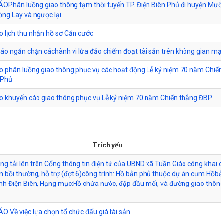
Phân luồng giao thông tạm thời tuyến TP. Điện Biên Phủ đi huyện Mư
ờng Lay và ngược lại
 lịch thu nhận hồ sơ Căn cước
báo ngăn chặn cáchành vi lừa đảo chiếm đoạt tài sản trên không gian m
 phân luồng giao thông phục vụ các hoạt động Lễ kỷ niệm 70 năm Chiế
 Phủ
 khuyến cáo giao thông phục vụ Lễ kỷ niệm 70 năm Chiến thắng ĐBP
Trích yếu
ăng tải lên trên Cổng thông tin điện tử của UBND xã Tuần Giáo công khai
 bồi thường, hỗ trợ (đợt 6)công trình: Hồ bản phủ thuộc dự án cụm Hồb
nh Điện Biên, Hạng mục:Hồ chứa nước, đập đầu mối, và đường giao thô
 Về việc lựa chọn tổ chức đấu giá tài sản