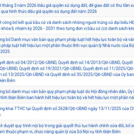
tháng 3 năm 2026 Đấu giá quyền sử dụng đất, để giao đất có thu tiền 
 qua hình thức đấu giá quyền sử dụng đất năm 2026
t công bố kết quả bầu cử và danh sách những người trúng cử đại biểu H
 khóa II, nhiệm kỳ 2026 - 2031 theo từng đơn vị bầu cử (có danh sách k
ông bố Danh mục văn bản quy phạm pháp luật hết hiệu lực toàn bộ và vă
pháp luật hết hiệu lực một phần thuộc lĩnh vực quản lý Nhà nước của B
 2025
yết định số 04/2012/QĐ-UBND, Quyết định số 14/2013/QĐ-UBND, Quyết 
QĐ-UBND, Quyết định số 19/2021/QĐ-UBND, Quyết định số 11/2025/QĐ
nh số 13/2025/QĐ-UBND và Quyết định số 35/2025/QĐ-UBND của Ủy ba
Điện Biên
ông bố danh mục văn bản quy phạm pháp luật do Hội đồng nhân dân, Ủy
tỉnh Điện Biên ban hành hết hiệu lực toàn bộ và hết hiệu lực một phần 
ông khai TTHC tại Quyết định số 2628/QĐ-UBND ngày 13/11/2025 của Ch
h
ê duyệt quy trình nội bộ trong giải quyết thủ tục hành chính sửa đổi, bổ s
làm thuộc phạm vi, chức năng quản lý của Sở Nội vụ tỉnh Điện Biên