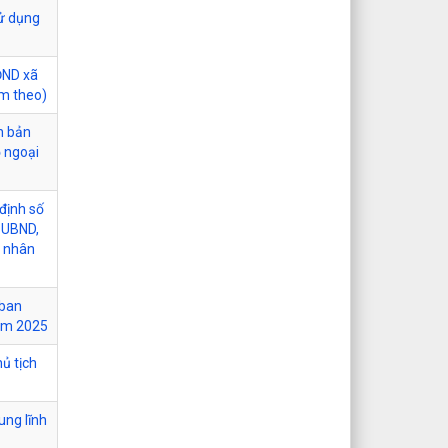
sử dụng
ĐND xã
èm theo)
n bản
ộ ngoại
định số
-UBND,
n nhân
 ban
năm 2025
ủ tịch
ung lĩnh