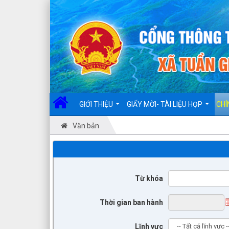
Đã kết nối EMC
GIỚI THIỆU
GIẤY MỜI- TÀI LIỆU HỌP
CHÍ
Văn bản
Từ khóa
Thời gian ban hành
Lĩnh vực