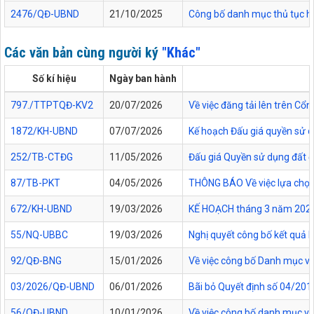
2476/QĐ-UBND
21/10/2025
Công bố danh mục thủ tục hàn
Các văn bản cùng người ký
"Khác"
Số kí hiệu
Ngày ban hành
797./TTPTQĐ-KV2
20/07/2026
Về việc đăng tải lên trên C
1872/KH-UBND
07/07/2026
Kế hoạch Đấu giá quyền sử d
252/TB-CTĐG
11/05/2026
Đấu giá Quyền sử dụng đất đối
87/TB-PKT
04/05/2026
THÔNG BÁO Về việc lựa chọn 
672/KH-UBND
19/03/2026
KẾ HOẠCH tháng 3 năm 2026 Đ
55/NQ-UBBC
19/03/2026
Nghị quyết công bố kết quả 
92/QĐ-BNG
15/01/2026
Về việc công bố Danh mục vă
03/2026/QĐ-UBND
06/01/2026
Bãi bỏ Quyết định số 04/20
56/QĐ-UBND
10/01/2026
Về việc công bố danh mục vă