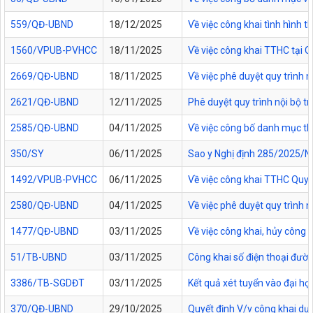
559/QĐ-UBND
18/12/2025
Về việc công khai tình hình
1560/VPUB-PVHCC
18/11/2025
Về việc công khai TTHC tại
2669/QĐ-UBND
18/11/2025
Về việc phê duyệt quy trình n
2621/QĐ-UBND
12/11/2025
Phê duyệt quy trình nội bộ t
2585/QĐ-UBND
04/11/2025
Về việc công bố danh mục thủ
350/SY
06/11/2025
Sao y Nghị định 285/2025/NĐ
1492/VPUB-PVHCC
06/11/2025
Về việc công khai TTHC Quy
2580/QĐ-UBND
04/11/2025
Về việc phê duyệt quy trình 
1477/QĐ-UBND
03/11/2025
Về việc công khai, hủy công
51/TB-UBND
03/11/2025
Công khai số điện thoại đườn
3386/TB-SGDĐT
03/11/2025
Kết quả xét tuyển vào đại họ
370/QĐ-UBND
29/10/2025
Quyết định V/v công khai dự