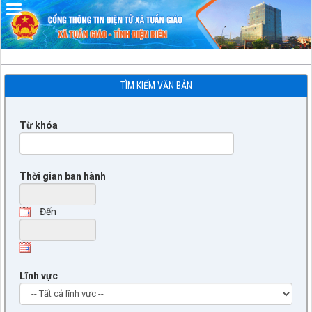
Đã kết nối EMC
TÌM KIẾM VĂN BẢN
Từ khóa
Thời gian ban hành
Đến
Lĩnh vực