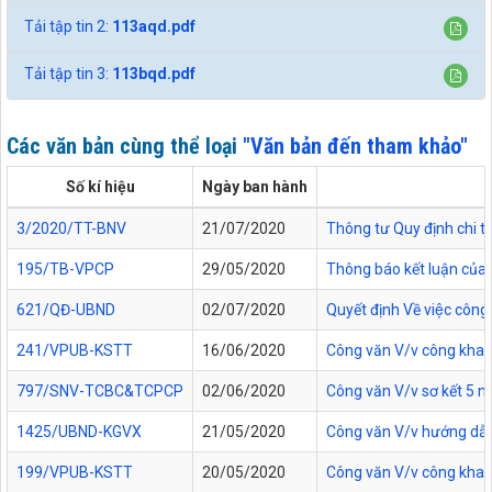
Tải tập tin 2:
113aqd.pdf
Tải tập tin 3:
113bqd.pdf
Các văn bản cùng thể loại
"Văn bản đến tham khảo"
Số kí hiệu
Ngày ban hành
3/2020/TT-BNV
21/07/2020
Thông tư Quy định chi tiế
195/TB-VPCP
29/05/2020
Thông báo kết luận của 
621/QĐ-UBND
02/07/2020
Quyết định Về việc cô
241/VPUB-KSTT
16/06/2020
Công văn V/v công khai 
797/SNV-TCBC&TCPCP
02/06/2020
Công văn V/v sơ kết 5 nă
1425/UBND-KGVX
21/05/2020
Công văn V/v hướng dẫn
199/VPUB-KSTT
20/05/2020
Công văn V/v công khai TT