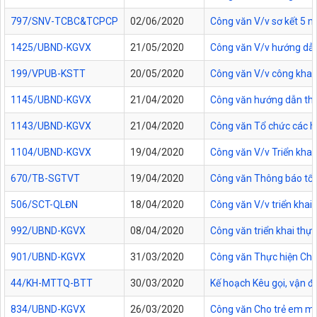
797/SNV-TCBC&TCPCP
02/06/2020
Công văn V/v sơ kết 5 nă
1425/UBND-KGVX
21/05/2020
Công văn V/v hướng dẫn
199/VPUB-KSTT
20/05/2020
Công văn V/v công khai TT
1145/UBND-KGVX
21/04/2020
Công văn hướng dẫn thự
1143/UBND-KGVX
21/04/2020
Công văn Tổ chức các ho
1104/UBND-KGVX
19/04/2020
Công văn V/v Triển kha
670/TB-SGTVT
19/04/2020
Công văn Thông báo tổ 
506/SCT-QLĐN
18/04/2020
Công văn V/v triển khai 
992/UBND-KGVX
08/04/2020
Công văn triển khai th
901/UBND-KGVX
31/03/2020
Công văn Thực hiện Chỉ
44/KH-MTTQ-BTT
30/03/2020
Kế hoạch Kêu gọi, vận đ
834/UBND-KGVX
26/03/2020
Công văn Cho trẻ em mầm 