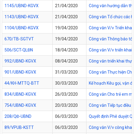
1145/UBND-KGVX
21/04/2020
Công văn hướng dẫn thự
1143/UBND-KGVX
21/04/2020
Công văn Tổ chức các ho
1104/UBND-KGVX
19/04/2020
Công văn V/v Triển kha
670/TB-SGTVT
19/04/2020
Công văn Thông báo tổ 
506/SCT-QLĐN
18/04/2020
Công văn V/v triển khai 
992/UBND-KGVX
08/04/2020
Công văn triển khai th
901/UBND-KGVX
31/03/2020
Công văn Thực hiện Chỉ
44/KH-MTTQ-BTT
30/03/2020
Kế hoạch Kêu gọi, vận đ
834/UBND-KGVX
26/03/2020
Công văn Cho trẻ em mầm 
754/UBND-KGVX
20/03/2020
Công văn Tiếp tục điều c
208/QĐ-UBND
06/03/2020
Quyết định Phê duyệt Quy
89/VPUB-KSTT
06/03/2020
Công văn V/v công khai