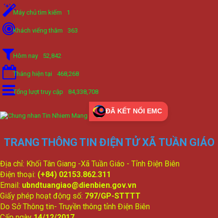
Máy chủ tìm kiếm
1
Khách viếng thăm
363
Hôm nay
52,842
Tháng hiện tại
468,268
Tổng lượt truy cập
84,338,708
ĐÃ KẾT NỐI EMC
TRANG THÔNG TIN ĐIỆN TỬ XÃ TUẦN GIÁO
Địa chỉ: Khối Tân Giang -Xã Tuần Giáo - Tỉnh Điện Biên
Điện thoại:
(+84) 02153.862.311
Email:
ubndtuangiao@dienbien.gov.vn
Giấy phép hoạt động số:
797/GP-STTTT
Do Sở Thông tin- Truyền thông tỉnh Điện Biên
Cấp ngày
14/12/2017