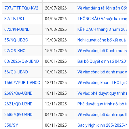
797./TTPTQĐ-KV2
20/07/2026
Về việc đăng tải lên trên C
87/TB-PKT
04/05/2026
THÔNG BÁO Về việc lựa chọn 
672/KH-UBND
19/03/2026
KẾ HOẠCH tháng 3 năm 2026 Đ
55/NQ-UBBC
19/03/2026
Nghị quyết công bố kết quả 
92/QĐ-BNG
15/01/2026
Về việc công bố Danh mục vă
03/2026/QĐ-UBND
06/01/2026
Bãi bỏ Quyết định số 04/20
56/QĐ-UBND
10/01/2026
Về việc công bố danh mục vă
1560/VPUB-PVHCC
18/11/2025
Về việc công khai TTHC tại
2669/QĐ-UBND
18/11/2025
Về việc phê duyệt quy trình n
2621/QĐ-UBND
12/11/2025
Phê duyệt quy trình nội bộ t
2585/QĐ-UBND
04/11/2025
Về việc công bố danh mục thủ
350/SY
06/11/2025
Sao y Nghị định 285/2025/NĐ