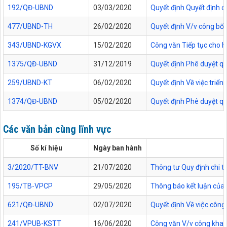
192/QĐ-UBND
03/03/2020
Quyết định Quyết định c
477/UBND-TH
26/02/2020
Quyết định V/v công bố 
343/UBND-KGVX
15/02/2020
Công văn Tiếp tục cho h
1375/QĐ-UBND
31/12/2019
Quyết định Phê duyệt quy
259/UBND-KT
06/02/2020
Quyết định Về việc triể
1374/QĐ-UBND
05/02/2020
Quyết định Phê duyệt quy
Các văn bản cùng lĩnh vực
Số kí hiệu
Ngày ban hành
3/2020/TT-BNV
21/07/2020
Thông tư Quy định chi tiế
195/TB-VPCP
29/05/2020
Thông báo kết luận của 
621/QĐ-UBND
02/07/2020
Quyết định Về việc cô
241/VPUB-KSTT
16/06/2020
Công văn V/v công khai 