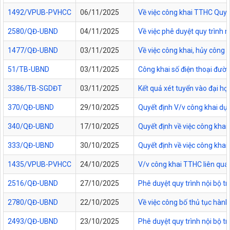
1492/VPUB-PVHCC
06/11/2025
Về việc công khai TTHC Quy
2580/QĐ-UBND
04/11/2025
Về việc phê duyệt quy trình 
1477/QĐ-UBND
03/11/2025
Về việc công khai, hủy công
51/TB-UBND
03/11/2025
Công khai số điện thoại đườn
3386/TB-SGDĐT
03/11/2025
Kết quả xét tuyển vào đại họ
370/QĐ-UBND
29/10/2025
Quyết định V/v công khai dự
340/QĐ-UBND
17/10/2025
Quyết định về việc công kha
333/QĐ-UBND
30/10/2025
Quyết định về việc công kha
1435/VPUB-PVHCC
24/10/2025
V/v công khai TTHC liên qua
2516/QĐ-UBND
27/10/2025
Phê duyệt quy trình nội bộ t
2780/QĐ-UBND
22/10/2025
Về việc công bố thủ tục hành
2493/QĐ-UBND
23/10/2025
Phê duyệt quy trình nội bộ t