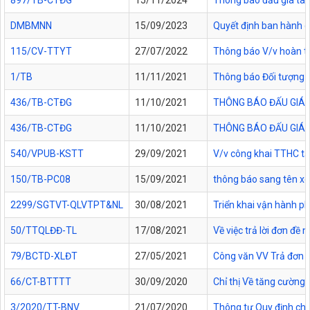
897/TB-CTĐG
15/11/2024
Thông báo đấu giá tài
DMBMNN
15/09/2023
Quyết định ban hành c
115/CV-TTYT
27/07/2022
Thông báo V/v hoàn tr
1/TB
11/11/2021
Thông báo Đối tượng đ
436/TB-CTĐG
11/10/2021
THÔNG BÁO ĐẤU GIÁ 
436/TB-CTĐG
11/10/2021
THÔNG BÁO ĐẤU GIÁ 
540/VPUB-KSTT
29/09/2021
V/v công khai TTHC t
150/TB-PC08
15/09/2021
thông báo sang tên x
2299/SGTVT-QLVTPT&NL
30/08/2021
Triển khai vận hành p
50/TTQLĐĐ-TL
17/08/2021
Về việc trả lời đơn đề
79/BCTD-XLĐT
27/05/2021
Công văn VV Trả đơn 
66/CT-BTTTT
30/09/2020
Chỉ thị Về tăng cường 
3/2020/TT-BNV
21/07/2020
Thông tư Quy định chi t