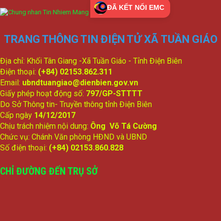
ĐÃ KẾT NỐI EMC
TRANG THÔNG TIN ĐIỆN TỬ XÃ TUẦN GIÁO
Địa chỉ: Khối Tân Giang -Xã Tuần Giáo - Tỉnh Điện Biên
Điện thoại:
(+84) 02153.862.311
Email:
ubndtuangiao@dienbien.gov.vn
Giấy phép hoạt động số:
797/GP-STTTT
Do Sở Thông tin- Truyền thông tỉnh Điện Biên
Cấp ngày
14/12/2017
Chịu trách nhiệm nội dung:
Ông Võ Tá Cường
Chức vụ: Chánh Văn phòng HĐND và UBND
Số điện thoại:
(+84) 02153.860.828
CHỈ ĐƯỜNG ĐẾN TRỤ SỞ