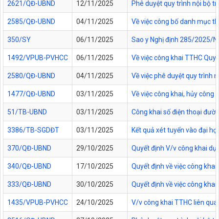
2621/QĐ-UBND
12/11/2025
Phê duyệt quy trình nội bộ t
2585/QĐ-UBND
04/11/2025
Về việc công bố danh mục thủ
350/SY
06/11/2025
Sao y Nghị định 285/2025/NĐ
1492/VPUB-PVHCC
06/11/2025
Về việc công khai TTHC Quy
2580/QĐ-UBND
04/11/2025
Về việc phê duyệt quy trình 
1477/QĐ-UBND
03/11/2025
Về việc công khai, hủy công
51/TB-UBND
03/11/2025
Công khai số điện thoại đườn
3386/TB-SGDĐT
03/11/2025
Kết quả xét tuyển vào đại họ
370/QĐ-UBND
29/10/2025
Quyết định V/v công khai dự
340/QĐ-UBND
17/10/2025
Quyết định về việc công kha
333/QĐ-UBND
30/10/2025
Quyết định về việc công kha
1435/VPUB-PVHCC
24/10/2025
V/v công khai TTHC liên qua