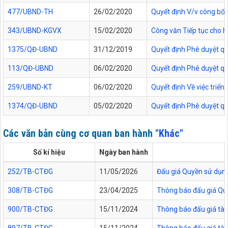
477/UBND-TH
26/02/2020
Quyết định V/v công bố 
343/UBND-KGVX
15/02/2020
Công văn Tiếp tục cho h
1375/QĐ-UBND
31/12/2019
Quyết định Phê duyệt quy
113/QĐ-UBND
06/02/2020
Quyết định Phê duyệt quy
259/UBND-KT
06/02/2020
Quyết định Về việc triể
1374/QĐ-UBND
05/02/2020
Quyết định Phê duyệt quy
Các văn bản cùng cơ quan ban hành
"Khác"
Số kí hiệu
Ngày ban hành
252/TB-CTĐG
11/05/2026
Đấu giá Quyền sử dụng 
308/TB-CTĐG
23/04/2025
Thông báo đấu giá Quyề
900/TB-CTĐG
15/11/2024
Thông báo đấu giá tài