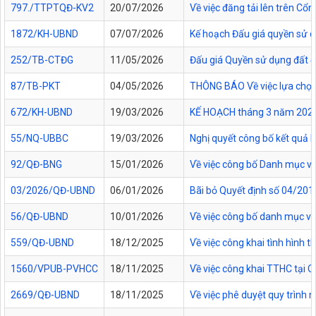
797./TTPTQĐ-KV2
20/07/2026
Về việc đăng tải lên trên C
1872/KH-UBND
07/07/2026
Kế hoạch Đấu giá quyền sử d
252/TB-CTĐG
11/05/2026
Đấu giá Quyền sử dụng đất đối
87/TB-PKT
04/05/2026
THÔNG BÁO Về việc lựa chọn 
672/KH-UBND
19/03/2026
KẾ HOẠCH tháng 3 năm 2026 Đ
55/NQ-UBBC
19/03/2026
Nghị quyết công bố kết quả 
92/QĐ-BNG
15/01/2026
Về việc công bố Danh mục vă
03/2026/QĐ-UBND
06/01/2026
Bãi bỏ Quyết định số 04/20
56/QĐ-UBND
10/01/2026
Về việc công bố danh mục vă
559/QĐ-UBND
18/12/2025
Về việc công khai tình hình
1560/VPUB-PVHCC
18/11/2025
Về việc công khai TTHC tại
2669/QĐ-UBND
18/11/2025
Về việc phê duyệt quy trình n