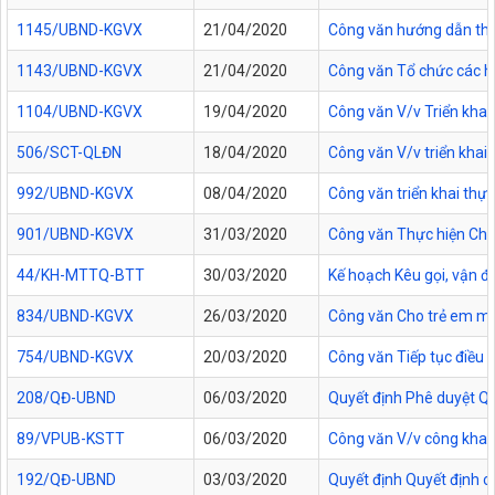
1145/UBND-KGVX
21/04/2020
Công văn hướng dẫn thự
1143/UBND-KGVX
21/04/2020
Công văn Tổ chức các ho
1104/UBND-KGVX
19/04/2020
Công văn V/v Triển kha
506/SCT-QLĐN
18/04/2020
Công văn V/v triển khai 
992/UBND-KGVX
08/04/2020
Công văn triển khai th
901/UBND-KGVX
31/03/2020
Công văn Thực hiện Chỉ
44/KH-MTTQ-BTT
30/03/2020
Kế hoạch Kêu gọi, vận đ
834/UBND-KGVX
26/03/2020
Công văn Cho trẻ em mầm 
754/UBND-KGVX
20/03/2020
Công văn Tiếp tục điều c
208/QĐ-UBND
06/03/2020
Quyết định Phê duyệt Quy
89/VPUB-KSTT
06/03/2020
Công văn V/v công khai
192/QĐ-UBND
03/03/2020
Quyết định Quyết định c