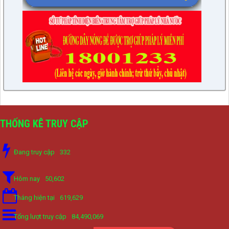
THỐNG KÊ TRUY CẬP
Đang truy cập
332
Hôm nay
50,602
Tháng hiện tại
619,629
Tổng lượt truy cập
84,490,069