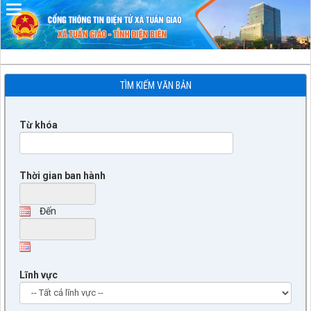
Đã kết nối EMC
TÌM KIẾM VĂN BẢN
Từ khóa
Thời gian ban hành
Đến
Lĩnh vực