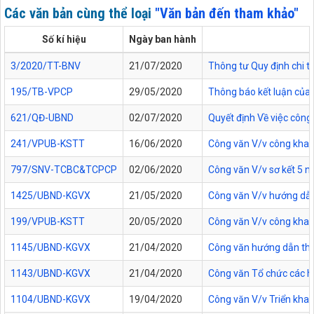
Các văn bản cùng thể loại
"Văn bản đến tham khảo"
Số kí hiệu
Ngày ban hành
3/2020/TT-BNV
21/07/2020
Thông tư Quy định chi tiế
195/TB-VPCP
29/05/2020
Thông báo kết luận của 
621/QĐ-UBND
02/07/2020
Quyết định Về việc cô
241/VPUB-KSTT
16/06/2020
Công văn V/v công khai 
797/SNV-TCBC&TCPCP
02/06/2020
Công văn V/v sơ kết 5 nă
1425/UBND-KGVX
21/05/2020
Công văn V/v hướng dẫn
199/VPUB-KSTT
20/05/2020
Công văn V/v công khai TT
1145/UBND-KGVX
21/04/2020
Công văn hướng dẫn thự
1143/UBND-KGVX
21/04/2020
Công văn Tổ chức các ho
1104/UBND-KGVX
19/04/2020
Công văn V/v Triển kha