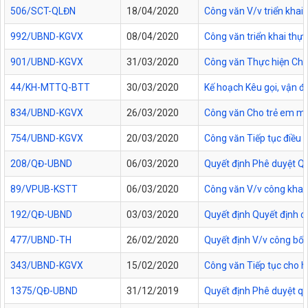
506/SCT-QLĐN
18/04/2020
Công văn V/v triển khai 
992/UBND-KGVX
08/04/2020
Công văn triển khai th
901/UBND-KGVX
31/03/2020
Công văn Thực hiện Chỉ
44/KH-MTTQ-BTT
30/03/2020
Kế hoạch Kêu gọi, vận đ
834/UBND-KGVX
26/03/2020
Công văn Cho trẻ em mầm 
754/UBND-KGVX
20/03/2020
Công văn Tiếp tục điều c
208/QĐ-UBND
06/03/2020
Quyết định Phê duyệt Quy
89/VPUB-KSTT
06/03/2020
Công văn V/v công khai
192/QĐ-UBND
03/03/2020
Quyết định Quyết định c
477/UBND-TH
26/02/2020
Quyết định V/v công bố 
343/UBND-KGVX
15/02/2020
Công văn Tiếp tục cho h
1375/QĐ-UBND
31/12/2019
Quyết định Phê duyệt quy