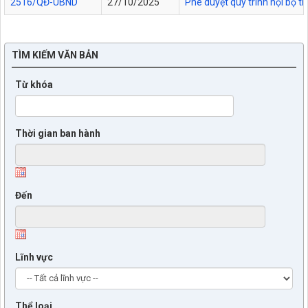
2516/QĐ-UBND
27/10/2025
Phê duyệt quy trình nội bộ t
TÌM KIẾM VĂN BẢN
Từ khóa
Thời gian ban hành
Đến
Lĩnh vực
Thể loại