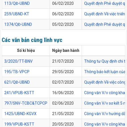
113/QĐ-UBND
06/02/2020
Quyết định Phê duyệt quy
259/UBND-KT
06/02/2020
Quyết định Về việc triể
1374/QĐ-UBND
05/02/2020
Quyết định Phê duyệt quy
Các văn bản cùng lĩnh vực
Số kí hiệu
Ngày ban hành
3/2020/TT-BNV
21/07/2020
Thông tư Quy định chi tiế
195/TB-VPCP
29/05/2020
Thông báo kết luận của 
621/QĐ-UBND
02/07/2020
Quyết định Về việc cô
241/VPUB-KSTT
16/06/2020
Công văn V/v công khai 
797/SNV-TCBC&TCPCP
02/06/2020
Công văn V/v sơ kết 5 nă
1425/UBND-KGVX
21/05/2020
Công văn V/v hướng dẫn
199/VPUB-KSTT
20/05/2020
Công văn V/v công khai TT