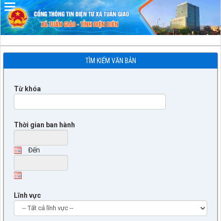
Đã kết nối EMC
TÌM KIẾM VĂN BẢN
Từ khóa
Thời gian ban hành
Đến
Lĩnh vực