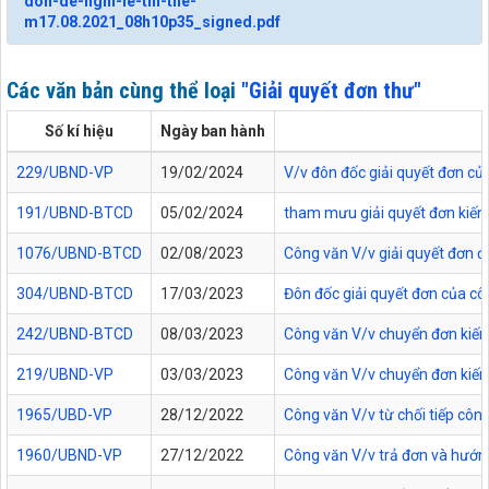
don-de-nghi-le-thi-the-
m17.08.2021_08h10p35_signed.pdf
Các văn bản cùng thể loại
"Giải quyết đơn thư"
Số kí hiệu
Ngày ban hành
229/UBND-VP
19/02/2024
V/v đôn đốc giải quyết đơn củ
191/UBND-BTCD
05/02/2024
tham mưu giải quyết đơn kiến
1076/UBND-BTCD
02/08/2023
Công văn V/v giải quyết đơn đ
304/UBND-BTCD
17/03/2023
Đôn đốc giải quyết đơn của c
242/UBND-BTCD
08/03/2023
Công văn V/v chuyển đơn kiến 
219/UBND-VP
03/03/2023
Công văn V/v chuyển đơn kiến
1965/UBD-VP
28/12/2022
Công văn V/v từ chối tiếp côn
1960/UBND-VP
27/12/2022
Công văn V/v trả đơn và hướng