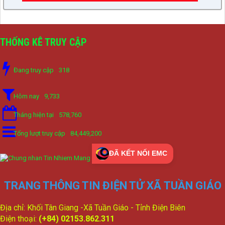
THỐNG KÊ TRUY CẬP
Đang truy cập
318
Hôm nay
9,733
Tháng hiện tại
578,760
Tổng lượt truy cập
84,449,200
ĐÃ KẾT NỐI EMC
TRANG THÔNG TIN ĐIỆN TỬ XÃ TUẦN GIÁO
Địa chỉ: Khối Tân Giang -Xã Tuần Giáo - Tỉnh Điện Biên
Điện thoại:
(+84) 02153.862.311