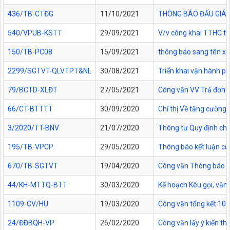
436/TB-CTĐG
11/10/2021
THÔNG BÁO ĐẤU GIÁ 
540/VPUB-KSTT
29/09/2021
V/v công khai TTHC t
150/TB-PC08
15/09/2021
thông báo sang tên x
2299/SGTVT-QLVTPT&NL
30/08/2021
Triển khai vận hành p
79/BCTD-XLĐT
27/05/2021
Công văn VV Trả đơn 
66/CT-BTTTT
30/09/2020
Chỉ thị Về tăng cường 
3/2020/TT-BNV
21/07/2020
Thông tư Quy định chi t
195/TB-VPCP
29/05/2020
Thông báo kết luận củ
670/TB-SGTVT
19/04/2020
Công văn Thông báo tổ
44/KH-MTTQ-BTT
30/03/2020
Kế hoạch Kêu gọi, vận
1109-CV/HU
19/03/2020
Công văn tổng kết 10 
24/ĐĐBQH-VP
26/02/2020
Công văn lấy ý kiến th