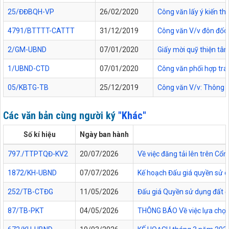
25/ĐĐBQH-VP
26/02/2020
Công văn lấy ý kiến t
4791/BTTTT-CATTT
31/12/2019
Công văn V/v đôn đốc 
2/GM-UBND
07/01/2020
Giấy mời quỹ thiện tâ
1/UBND-CTD
07/01/2020
Công văn phối hợp tr
05/KBTG-TB
25/12/2019
Công văn V/v: Thông bá
Các văn bản cùng người ký
"Khác"
Số kí hiệu
Ngày ban hành
797./TTPTQĐ-KV2
20/07/2026
Về việc đăng tải lên trên C
1872/KH-UBND
07/07/2026
Kế hoạch Đấu giá quyền sử d
252/TB-CTĐG
11/05/2026
Đấu giá Quyền sử dụng đất đối
87/TB-PKT
04/05/2026
THÔNG BÁO Về việc lựa chọn 