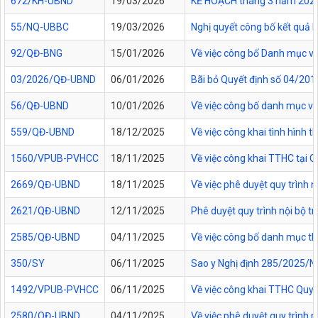
672/KH-UBND
19/03/2026
KẾ HOẠCH tháng 3 năm 2026 Đ
55/NQ-UBBC
19/03/2026
Nghị quyết công bố kết quả 
92/QĐ-BNG
15/01/2026
Về việc công bố Danh mục vă
03/2026/QĐ-UBND
06/01/2026
Bãi bỏ Quyết định số 04/20
56/QĐ-UBND
10/01/2026
Về việc công bố danh mục vă
559/QĐ-UBND
18/12/2025
Về việc công khai tình hình
1560/VPUB-PVHCC
18/11/2025
Về việc công khai TTHC tại
2669/QĐ-UBND
18/11/2025
Về việc phê duyệt quy trình n
2621/QĐ-UBND
12/11/2025
Phê duyệt quy trình nội bộ t
2585/QĐ-UBND
04/11/2025
Về việc công bố danh mục thủ
350/SY
06/11/2025
Sao y Nghị định 285/2025/NĐ
1492/VPUB-PVHCC
06/11/2025
Về việc công khai TTHC Quy
2580/QĐ-UBND
04/11/2025
Về việc phê duyệt quy trình 