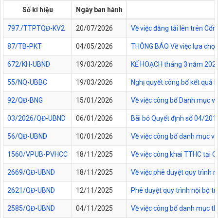
Số kí hiệu
Ngày ban hành
797./TTPTQĐ-KV2
20/07/2026
Về việc đăng tải lên trên C
87/TB-PKT
04/05/2026
THÔNG BÁO Về việc lựa chọn 
672/KH-UBND
19/03/2026
KẾ HOẠCH tháng 3 năm 2026 Đ
55/NQ-UBBC
19/03/2026
Nghị quyết công bố kết quả 
92/QĐ-BNG
15/01/2026
Về việc công bố Danh mục vă
03/2026/QĐ-UBND
06/01/2026
Bãi bỏ Quyết định số 04/20
56/QĐ-UBND
10/01/2026
Về việc công bố danh mục vă
1560/VPUB-PVHCC
18/11/2025
Về việc công khai TTHC tại
2669/QĐ-UBND
18/11/2025
Về việc phê duyệt quy trình n
2621/QĐ-UBND
12/11/2025
Phê duyệt quy trình nội bộ t
2585/QĐ-UBND
04/11/2025
Về việc công bố danh mục thủ