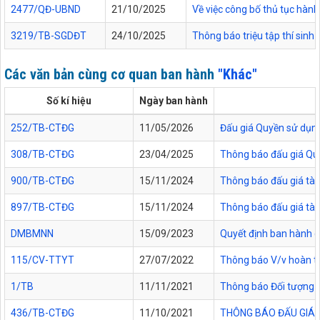
2477/QĐ-UBND
21/10/2025
Về việc công bố thủ tục hành
3219/TB-SGDĐT
24/10/2025
Thông báo triệu tập thí sinh
Các văn bản cùng cơ quan ban hành
"Khác"
Số kí hiệu
Ngày ban hành
252/TB-CTĐG
11/05/2026
Đấu giá Quyền sử dụng 
308/TB-CTĐG
23/04/2025
Thông báo đấu giá Quyề
900/TB-CTĐG
15/11/2024
Thông báo đấu giá tài
897/TB-CTĐG
15/11/2024
Thông báo đấu giá tài
DMBMNN
15/09/2023
Quyết định ban hành c
115/CV-TTYT
27/07/2022
Thông báo V/v hoàn tr
1/TB
11/11/2021
Thông báo Đối tượng đ
436/TB-CTĐG
11/10/2021
THÔNG BÁO ĐẤU GIÁ 