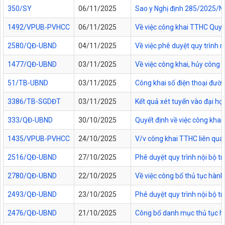
350/SY
06/11/2025
Sao y Nghị định 285/2025/NĐ
1492/VPUB-PVHCC
06/11/2025
Về việc công khai TTHC Quy
2580/QĐ-UBND
04/11/2025
Về việc phê duyệt quy trình 
1477/QĐ-UBND
03/11/2025
Về việc công khai, hủy công
51/TB-UBND
03/11/2025
Công khai số điện thoại đườn
3386/TB-SGDĐT
03/11/2025
Kết quả xét tuyển vào đại họ
333/QĐ-UBND
30/10/2025
Quyết định về việc công kha
1435/VPUB-PVHCC
24/10/2025
V/v công khai TTHC liên qua
2516/QĐ-UBND
27/10/2025
Phê duyệt quy trình nội bộ t
2780/QĐ-UBND
22/10/2025
Về việc công bố thủ tục hành
2493/QĐ-UBND
23/10/2025
Phê duyệt quy trình nội bộ t
2476/QĐ-UBND
21/10/2025
Công bố danh mục thủ tục hàn