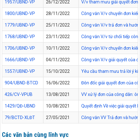
1957/UBND-VP
26/12/2022
V/v tham mưu giải quyết đơn c
1800/UBND-VP
28/11/2022
Công văn V/v chuyển đơn kiến
1779/UBND-VP
25/11/2022
Công văn V/v trả đơn và hướn
1768/UBND-VP
23/11/2022
Công văn V/v từ chối tiếp cô
1706/UBND-VP
10/11/2022
Công văn V/v chuyển đơn kiến 
1666/UBND-VP
04/11/2022
Công văn V/v giải quyết của 
1557/UBND-VP
15/10/2022
Yêu cầu tham mưu trả lời ý kiế
904/UBND-BTCD
16/06/2022
Đôn đốc giải quyết đơn của c
426/CV-VPUB
13/08/2021
VV xử lý đơn của công dân: ô
1429/QĐ-UBND
10/08/2021
Quyết định Về việc giải quyết 
79/BCTD-XLĐT
27/05/2021
Công văn VV Trả đơn và hướn
Các văn bản cùng lĩnh vực