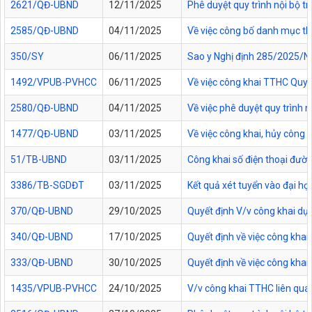
2621/QĐ-UBND
12/11/2025
Phê duyệt quy trình nội bộ t
2585/QĐ-UBND
04/11/2025
Về việc công bố danh mục thủ
350/SY
06/11/2025
Sao y Nghị định 285/2025/NĐ
1492/VPUB-PVHCC
06/11/2025
Về việc công khai TTHC Quy
2580/QĐ-UBND
04/11/2025
Về việc phê duyệt quy trình 
1477/QĐ-UBND
03/11/2025
Về việc công khai, hủy công
51/TB-UBND
03/11/2025
Công khai số điện thoại đườn
3386/TB-SGDĐT
03/11/2025
Kết quả xét tuyển vào đại họ
370/QĐ-UBND
29/10/2025
Quyết định V/v công khai dự
340/QĐ-UBND
17/10/2025
Quyết định về việc công kha
333/QĐ-UBND
30/10/2025
Quyết định về việc công kha
1435/VPUB-PVHCC
24/10/2025
V/v công khai TTHC liên qua