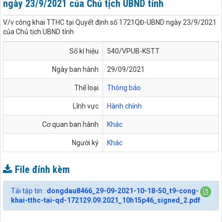
ngày 23/9/2021 của Chủ tịch UBND tỉnh
V/v công khai TTHC tại Quyết định số 1721QĐ-UBND ngày 23/9/2021
của Chủ tịch UBND tỉnh
Số kí hiệu
540/VPUB-KSTT
Ngày ban hành
29/09/2021
Thể loại
Thông báo
Lĩnh vực
Hành chính
Cơ quan ban hành
Khác
Người ký
Khác
File đính kèm
Tải tập tin :
dongdau8466_29-09-2021-10-18-50_t9-cong-
khai-tthc-tai-qd-172129.09.2021_10h15p46_signed_2.pdf