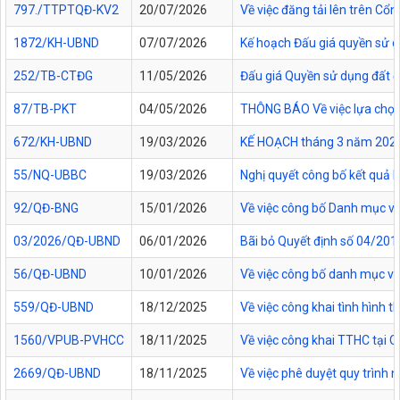
797./TTPTQĐ-KV2
20/07/2026
Về việc đăng tải lên trên C
1872/KH-UBND
07/07/2026
Kế hoạch Đấu giá quyền sử d
252/TB-CTĐG
11/05/2026
Đấu giá Quyền sử dụng đất đối
87/TB-PKT
04/05/2026
THÔNG BÁO Về việc lựa chọn 
672/KH-UBND
19/03/2026
KẾ HOẠCH tháng 3 năm 2026 Đ
55/NQ-UBBC
19/03/2026
Nghị quyết công bố kết quả 
92/QĐ-BNG
15/01/2026
Về việc công bố Danh mục vă
03/2026/QĐ-UBND
06/01/2026
Bãi bỏ Quyết định số 04/20
56/QĐ-UBND
10/01/2026
Về việc công bố danh mục vă
559/QĐ-UBND
18/12/2025
Về việc công khai tình hình
1560/VPUB-PVHCC
18/11/2025
Về việc công khai TTHC tại
2669/QĐ-UBND
18/11/2025
Về việc phê duyệt quy trình n