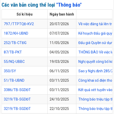
Các văn bản cùng thể loại
"Thông báo"
Số kí hiệu
Ngày ban hành
797./TTPTQĐ-KV2
20/07/2026
Về việc đăng tải lên 
1872/KH-UBND
07/07/2026
Kế hoạch Đấu giá quyề
252/TB-CTĐG
11/05/2026
Đấu giá Quyền sử dụng 
87/TB-PKT
04/05/2026
THÔNG BÁO Về việc lựa
55/NQ-UBBC
19/03/2026
Nghị quyết công bố kế
350/SY
06/11/2025
Sao y Nghị định 285/2
51/TB-UBND
03/11/2025
Công khai số điện thoạ
3386/TB-SGDĐT
03/11/2025
Kết quả xét tuyển vào 
3219/TB-SGDĐT
24/10/2025
Thông báo triệu tập th
3219/TB-SGDĐT
22/10/2025
Thông báo triệu tập t