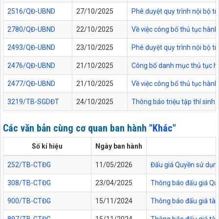
2516/QĐ-UBND
27/10/2025
Phê duyệt quy trình nội bộ t
2780/QĐ-UBND
22/10/2025
Về việc công bố thủ tục hành
2493/QĐ-UBND
23/10/2025
Phê duyệt quy trình nội bộ t
2476/QĐ-UBND
21/10/2025
Công bố danh mục thủ tục hàn
2477/QĐ-UBND
21/10/2025
Về việc công bố thủ tục hành
3219/TB-SGDĐT
24/10/2025
Thông báo triệu tập thí sinh
Các văn bản cùng cơ quan ban hành
"Khác"
Số kí hiệu
Ngày ban hành
252/TB-CTĐG
11/05/2026
Đấu giá Quyền sử dụng 
308/TB-CTĐG
23/04/2025
Thông báo đấu giá Quyề
900/TB-CTĐG
15/11/2024
Thông báo đấu giá tài