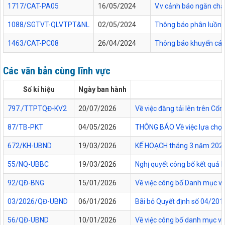
1717/CAT-PA05
16/05/2024
V.v cảnh báo ngăn chặ
1088/SGTVT-QLVTPT&NL
02/05/2024
Thông báo phân luồng 
1463/CAT-PC08
26/04/2024
Thông báo khuyến cáo
Các văn bản cùng lĩnh vực
Số kí hiệu
Ngày ban hành
797./TTPTQĐ-KV2
20/07/2026
Về việc đăng tải lên trên C
87/TB-PKT
04/05/2026
THÔNG BÁO Về việc lựa chọn 
672/KH-UBND
19/03/2026
KẾ HOẠCH tháng 3 năm 2026 Đ
55/NQ-UBBC
19/03/2026
Nghị quyết công bố kết quả 
92/QĐ-BNG
15/01/2026
Về việc công bố Danh mục vă
03/2026/QĐ-UBND
06/01/2026
Bãi bỏ Quyết định số 04/20
56/QĐ-UBND
10/01/2026
Về việc công bố danh mục vă