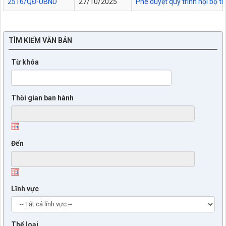
2516/QĐ-UBND
27/10/2025
Phê duyệt quy trình nội bộ t
TÌM KIẾM VĂN BẢN
Từ khóa
Thời gian ban hành
Đến
Lĩnh vực
Thể loại