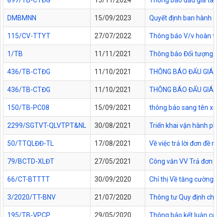
897/TB-CTĐG
15/11/2024
Thông báo đấu giá tài
DMBMNN
15/09/2023
Quyết định ban hành c
115/CV-TTYT
27/07/2022
Thông báo V/v hoàn tr
1/TB
11/11/2021
Thông báo Đối tượng đ
436/TB-CTĐG
11/10/2021
THÔNG BÁO ĐẤU GIÁ 
436/TB-CTĐG
11/10/2021
THÔNG BÁO ĐẤU GIÁ 
150/TB-PC08
15/09/2021
thông báo sang tên x
2299/SGTVT-QLVTPT&NL
30/08/2021
Triển khai vận hành p
50/TTQLĐĐ-TL
17/08/2021
Về việc trả lời đơn đề
79/BCTD-XLĐT
27/05/2021
Công văn VV Trả đơn 
66/CT-BTTTT
30/09/2020
Chỉ thị Về tăng cường 
3/2020/TT-BNV
21/07/2020
Thông tư Quy định chi t
195/TB-VPCP
29/05/2020
Thông báo kết luận củ