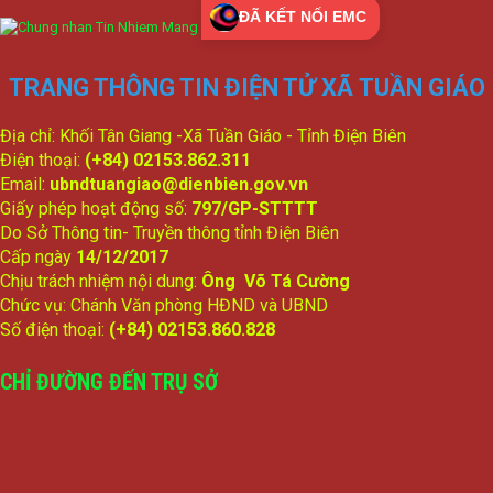
ĐÃ KẾT NỐI EMC
TRANG THÔNG TIN ĐIỆN TỬ XÃ TUẦN GIÁO
Địa chỉ: Khối Tân Giang -Xã Tuần Giáo - Tỉnh Điện Biên
Điện thoại:
(+84) 02153.862.311
Email:
ubndtuangiao@dienbien.gov.vn
Giấy phép hoạt động số:
797/GP-STTTT
Do Sở Thông tin- Truyền thông tỉnh Điện Biên
Cấp ngày
14/12/2017
Chịu trách nhiệm nội dung:
Ông Võ Tá Cường
Chức vụ: Chánh Văn phòng HĐND và UBND
Số điện thoại:
(+84) 02153.860.828
CHỈ ĐƯỜNG ĐẾN TRỤ SỞ