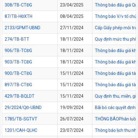
308/TB-CTĐG
23/04/2025
Thông báo đấu giá Quyề
87/TB-HĐXTH
08/04/2025
Thông báo V/v tổ chức
2133/GPMT-UBND
27/11/2024
Cấp Giấy phép môi tr
274/TB-BTT
18/11/2024
Quy định mức thu phí,
906/TB-TCĐG
18/11/2024
Thông báo đấu giá khu
903/TB-TCĐG
18/11/2024
Thông báo đấu giá khu
900/TB-CTĐG
15/11/2024
Thông báo đấu giá tài
897/TB-CTĐG
15/11/2024
Thông báo đấu giá tài
429/TB-BQLDT
15/11/2024
Quy định thu, miễn, g
29/2024/QĐ-UBND
19/09/2024
Bãi bỏ các quyết định 
1785/TB-SGTVT
26/07/2024
THÔNG BÁOPhân luồng g
1201/CAH-QLHC
23/07/2024
Thông báo lịch thu nh