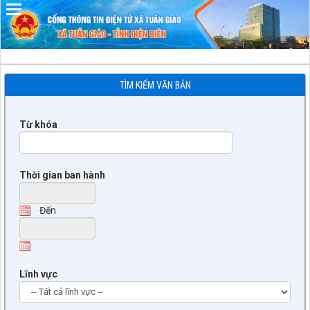
Đã kết nối EMC
TÌM KIẾM VĂN BẢN
Từ khóa
Thời gian ban hành
Đến
Lĩnh vực