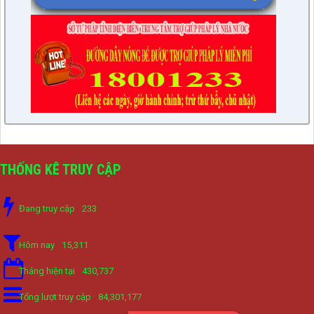
THỐNG KÊ TRUY CẬP
Đang truy cập
233
Hôm nay
15,311
Tháng hiện tại
430,737
Tổng lượt truy cập
84,301,177