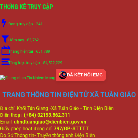
THỐNG KÊ TRUY CẬP
Đang truy cập
241
Hôm nay
82,762
Tháng hiện tại
651,789
Tổng lượt truy cập
84,522,229
ĐÃ KẾT NỐI EMC
TRANG THÔNG TIN ĐIỆN TỬ XÃ TUẦN GIÁO
Địa chỉ: Khối Tân Giang -Xã Tuần Giáo - Tỉnh Điện Biên
Điện thoại:
(+84) 02153.862.311
Email:
ubndtuangiao@dienbien.gov.vn
Giấy phép hoạt động số:
797/GP-STTTT
Do Sở Thông tin- Truyền thông tỉnh Điện Biên