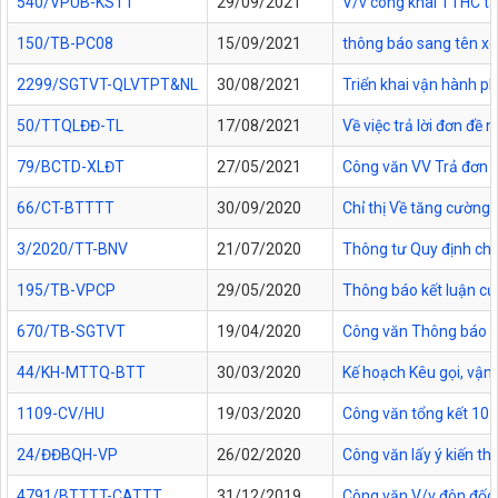
540/VPUB-KSTT
29/09/2021
V/v công khai TTHC t
150/TB-PC08
15/09/2021
thông báo sang tên x
2299/SGTVT-QLVTPT&NL
30/08/2021
Triển khai vận hành p
50/TTQLĐĐ-TL
17/08/2021
Về việc trả lời đơn đề
79/BCTD-XLĐT
27/05/2021
Công văn VV Trả đơn 
66/CT-BTTTT
30/09/2020
Chỉ thị Về tăng cường 
3/2020/TT-BNV
21/07/2020
Thông tư Quy định chi t
195/TB-VPCP
29/05/2020
Thông báo kết luận củ
670/TB-SGTVT
19/04/2020
Công văn Thông báo tổ
44/KH-MTTQ-BTT
30/03/2020
Kế hoạch Kêu gọi, vận
1109-CV/HU
19/03/2020
Công văn tổng kết 10 
24/ĐĐBQH-VP
26/02/2020
Công văn lấy ý kiến th
4791/BTTTT-CATTT
31/12/2019
Công văn V/v đôn đốc 