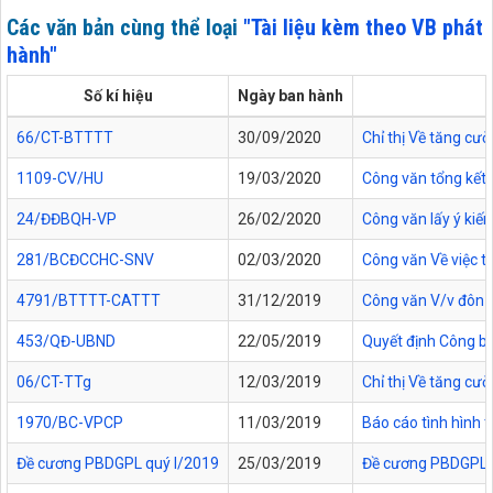
Các văn bản cùng thể loại
"Tài liệu kèm theo VB phát
hành"
Số kí hiệu
Ngày ban hành
66/CT-BTTTT
30/09/2020
Chỉ thị Về tăng cư
1109-CV/HU
19/03/2020
Công văn tổng kết 
24/ĐĐBQH-VP
26/02/2020
Công văn lấy ý kiến
281/BCĐCCHC-SNV
02/03/2020
Công văn Về việc t
4791/BTTTT-CATTT
31/12/2019
Công văn V/v đôn đ
453/QĐ-UBND
22/05/2019
Quyết định Công bố
06/CT-TTg
12/03/2019
Chỉ thị Về tăng cư
1970/BC-VPCP
11/03/2019
Báo cáo tình hình 
Đề cương PBDGPL quý I/2019
25/03/2019
Đề cương PBDGPL qu