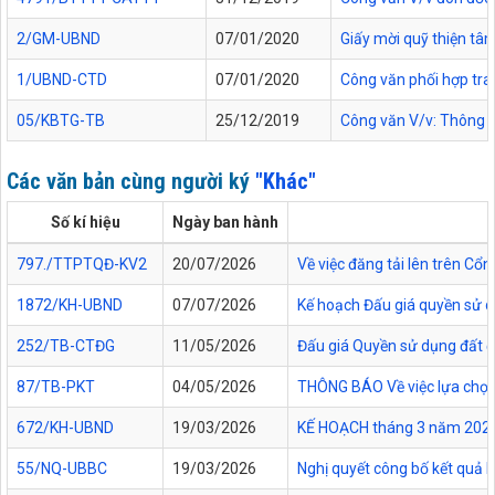
2/GM-UBND
07/01/2020
Giấy mời quỹ thiện tâ
1/UBND-CTD
07/01/2020
Công văn phối hợp tr
05/KBTG-TB
25/12/2019
Công văn V/v: Thông bá
Các văn bản cùng người ký
"Khác"
Số kí hiệu
Ngày ban hành
797./TTPTQĐ-KV2
20/07/2026
Về việc đăng tải lên trên C
1872/KH-UBND
07/07/2026
Kế hoạch Đấu giá quyền sử d
252/TB-CTĐG
11/05/2026
Đấu giá Quyền sử dụng đất đối
87/TB-PKT
04/05/2026
THÔNG BÁO Về việc lựa chọn 
672/KH-UBND
19/03/2026
KẾ HOẠCH tháng 3 năm 2026 Đ
55/NQ-UBBC
19/03/2026
Nghị quyết công bố kết quả 