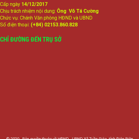
Cấp ngày
14/12/2017
Chịu trách nhiệm nội dung:
Ông Võ Tá Cường
Chức vụ: Chánh Văn phòng HĐND và UBND
Số điện thoại:
(+84) 02153.860.828
CHỈ ĐƯỜNG ĐẾN TRỤ SỞ
© 2020 - Bản quyền thuộc về HĐND - UBND Xã Tuần Giáo, tỉnh Điện Biên