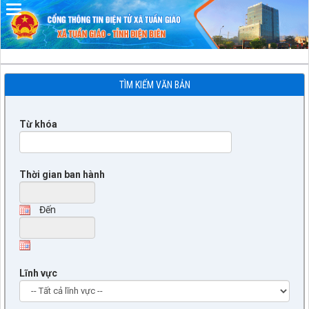
Đã kết nối EMC
TÌM KIẾM VĂN BẢN
Từ khóa
Thời gian ban hành
Đến
Lĩnh vực