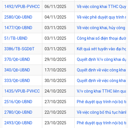
1492/VPUB-PVHCC
06/11/2025
Về việc công khai TTHC Quy
2580/QĐ-UBND
04/11/2025
Về việc phê duyệt quy trình 
1477/QĐ-UBND
03/11/2025
Về việc công khai, hủy công
51/TB-UBND
03/11/2025
Công khai số điện thoại đườn
3386/TB-SGDĐT
03/11/2025
Kết quả xét tuyển vào đại họ
370/QĐ-UBND
29/10/2025
Quyết định V/v công khai dự
340/QĐ-UBND
17/10/2025
Quyết định về việc công kha
333/QĐ-UBND
30/10/2025
Quyết định về việc công kha
1435/VPUB-PVHCC
24/10/2025
V/v công khai TTHC liên qua
2516/QĐ-UBND
27/10/2025
Phê duyệt quy trình nội bộ t
2780/QĐ-UBND
22/10/2025
Về việc công bố thủ tục hành
2493/QĐ-UBND
23/10/2025
Phê duyệt quy trình nội bộ t