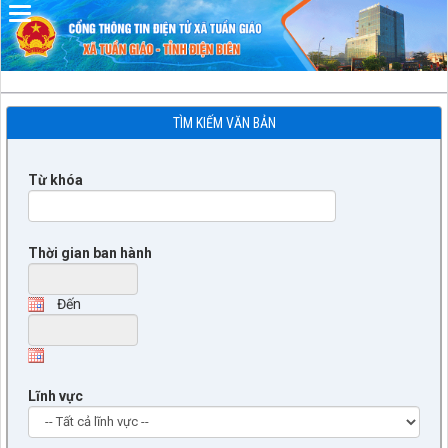
Đã kết nối EMC
TÌM KIẾM VĂN BẢN
Từ khóa
Thời gian ban hành
Đến
Lĩnh vực