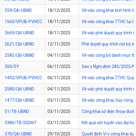
559/QĐ-UBND
18/12/2025
Về việc công khai tình hình
1560/VPUB-PVHCC
18/11/2025
Về việc công khai TTHC tại
2669/QĐ-UBND
18/11/2025
Về việc phê duyệt quy trình n
2621/QĐ-UBND
12/11/2025
Phê duyệt quy trình nội bộ t
2585/QĐ-UBND
04/11/2025
Về việc công bố danh mục thủ
350/SY
06/11/2025
Sao y Nghị định 285/2025/NĐ
1492/VPUB-PVHCC
06/11/2025
Về việc công khai TTHC Quy
2580/QĐ-UBND
04/11/2025
Về việc phê duyệt quy trình 
1477/QĐ-UBND
03/11/2025
Về việc công khai, hủy công
51/TB-UBND
03/11/2025
Công khai số điện thoại đườn
3386/TB-SGDĐT
03/11/2025
Kết quả xét tuyển vào đại họ
370/QĐ-UBND
29/10/2025
Quyết định V/v công khai dự