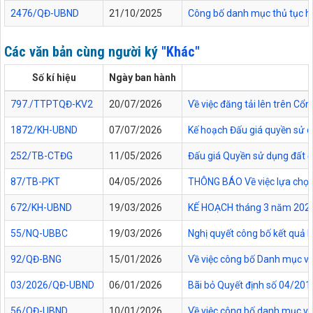
2476/QĐ-UBND
21/10/2025
Công bố danh mục thủ tục hàn
Các văn bản cùng người ký
"Khác"
Số kí hiệu
Ngày ban hành
797./TTPTQĐ-KV2
20/07/2026
Về việc đăng tải lên trên C
1872/KH-UBND
07/07/2026
Kế hoạch Đấu giá quyền sử d
252/TB-CTĐG
11/05/2026
Đấu giá Quyền sử dụng đất đối
87/TB-PKT
04/05/2026
THÔNG BÁO Về việc lựa chọn 
672/KH-UBND
19/03/2026
KẾ HOẠCH tháng 3 năm 2026 Đ
55/NQ-UBBC
19/03/2026
Nghị quyết công bố kết quả 
92/QĐ-BNG
15/01/2026
Về việc công bố Danh mục vă
03/2026/QĐ-UBND
06/01/2026
Bãi bỏ Quyết định số 04/20
56/QĐ-UBND
10/01/2026
Về việc công bố danh mục vă