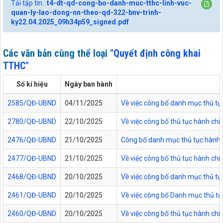
Tải tập tin :
t4-dt-qd-cong-bo-danh-muc-tthc-linh-vuc-
quan-ly-lao-dong-nn-theo-qd-322-bnv-trinh-
ky22.04.2025_09h34p59_signed.pdf
Các văn bản cùng thể loại
"Quyết định công khai
TTHC"
Số kí hiệu
Ngày ban hành
2585/QĐ-UBND
04/11/2025
Về việc công bố danh mục thủ tục
2780/QĐ-UBND
22/10/2025
Về việc công bố thủ tục hành chí
2476/QĐ-UBND
21/10/2025
Công bố danh mục thủ tục hành ch
2477/QĐ-UBND
21/10/2025
Về việc công bố thủ tục hành chí
2468/QĐ-UBND
20/10/2025
Về việc công bố danh mục thủ tực
2461/QĐ-UBND
20/10/2025
Về việc công bố Danh mục thủ tụ
2460/QĐ-UBND
20/10/2025
Về việc công bố thủ tục hành chí