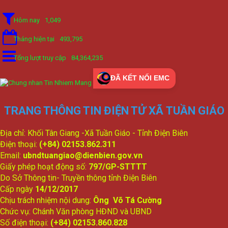
Hôm nay
1,049
Tháng hiện tại
493,795
Tổng lượt truy cập
84,364,235
ĐÃ KẾT NỐI EMC
TRANG THÔNG TIN ĐIỆN TỬ XÃ TUẦN GIÁO
Địa chỉ: Khối Tân Giang -Xã Tuần Giáo - Tỉnh Điện Biên
Điện thoại:
(+84) 02153.862.311
Email:
ubndtuangiao@dienbien.gov.vn
Giấy phép hoạt động số:
797/GP-STTTT
Do Sở Thông tin- Truyền thông tỉnh Điện Biên
Cấp ngày
14/12/2017
Chịu trách nhiệm nội dung:
Ông Võ Tá Cường
Chức vụ: Chánh Văn phòng HĐND và UBND
Số điện thoại:
(+84) 02153.860.828