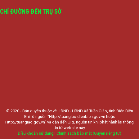
CHỈ ĐƯỜNG ĐẾN TRỤ SỞ
© 2020 - Bản quyền thuộc về HĐND - UBND Xã Tuần Giáo, tỉnh Điện Biên
Ghi rõ nguồn "Http://tuangiao.dienbien.gov.vn hoặc
Http://tuangiao.gov.vn" và dẫn đến URL nguồn tin khi phát hành lại thông
tin từ website này.
Điều khoản sử dụng
|
Chính sách bảo mật (Quyền riêng tư)