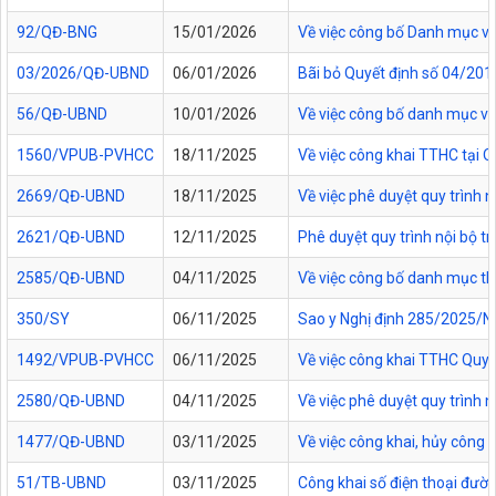
92/QĐ-BNG
15/01/2026
Về việc công bố Danh mục vă
03/2026/QĐ-UBND
06/01/2026
Bãi bỏ Quyết định số 04/20
56/QĐ-UBND
10/01/2026
Về việc công bố danh mục vă
1560/VPUB-PVHCC
18/11/2025
Về việc công khai TTHC tại
2669/QĐ-UBND
18/11/2025
Về việc phê duyệt quy trình n
2621/QĐ-UBND
12/11/2025
Phê duyệt quy trình nội bộ t
2585/QĐ-UBND
04/11/2025
Về việc công bố danh mục thủ
350/SY
06/11/2025
Sao y Nghị định 285/2025/NĐ
1492/VPUB-PVHCC
06/11/2025
Về việc công khai TTHC Quy
2580/QĐ-UBND
04/11/2025
Về việc phê duyệt quy trình 
1477/QĐ-UBND
03/11/2025
Về việc công khai, hủy công
51/TB-UBND
03/11/2025
Công khai số điện thoại đườn