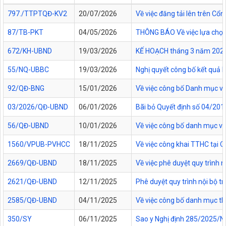
797./TTPTQĐ-KV2
20/07/2026
Về việc đăng tải lên trên C
87/TB-PKT
04/05/2026
THÔNG BÁO Về việc lựa chọn 
672/KH-UBND
19/03/2026
KẾ HOẠCH tháng 3 năm 2026 Đ
55/NQ-UBBC
19/03/2026
Nghị quyết công bố kết quả 
92/QĐ-BNG
15/01/2026
Về việc công bố Danh mục vă
03/2026/QĐ-UBND
06/01/2026
Bãi bỏ Quyết định số 04/20
56/QĐ-UBND
10/01/2026
Về việc công bố danh mục vă
1560/VPUB-PVHCC
18/11/2025
Về việc công khai TTHC tại
2669/QĐ-UBND
18/11/2025
Về việc phê duyệt quy trình n
2621/QĐ-UBND
12/11/2025
Phê duyệt quy trình nội bộ t
2585/QĐ-UBND
04/11/2025
Về việc công bố danh mục thủ
350/SY
06/11/2025
Sao y Nghị định 285/2025/NĐ