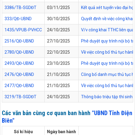
3386/TB-SGDĐT
03/11/2025
Kết quả xét tuyển vào đại họ
333/QĐ-UBND
30/10/2025
Quyết định về việc công kha
1435/VPUB-PVHCC
24/10/2025
V/v công khai TTHC liên qua
2516/QĐ-UBND
27/10/2025
Phê duyệt quy trình nội bộ t
2780/QĐ-UBND
22/10/2025
Về việc công bố thủ tục hành
2493/QĐ-UBND
23/10/2025
Phê duyệt quy trình nội bộ t
2476/QĐ-UBND
21/10/2025
Công bố danh mục thủ tục hàn
2477/QĐ-UBND
21/10/2025
Về việc công bố thủ tục hành
3219/TB-SGDĐT
24/10/2025
Thông báo triệu tập thí sinh
Các văn bản cùng cơ quan ban hành
"UBND Tỉnh Điện
Biên"
Số kí hiệu
Ngày ban hành