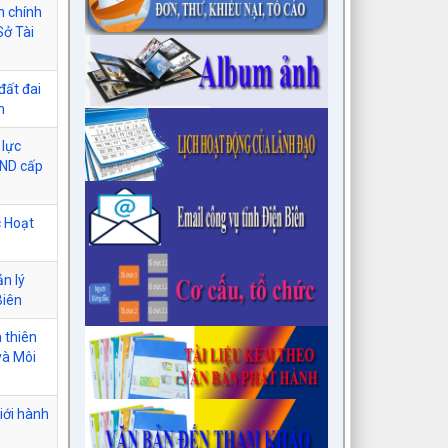
h chính
Sở Tài
đất đai
n
 lực
BND cấp
c Hoạt
ản lý
Biên
 thiên
và Môi
iới hành