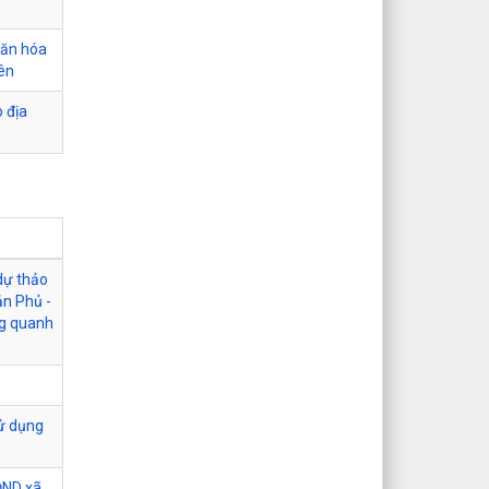
văn hóa
iên
o địa
 dự thảo
ản Phủ -
ng quanh
sử dụng
ĐND xã