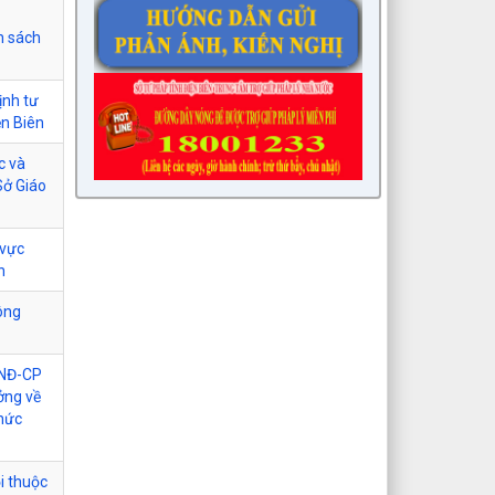
h sách
ịnh tư
ện Biên
c và
Sở Giáo
 vực
n
ông
/NĐ-CP
ởng về
chức
i thuộc