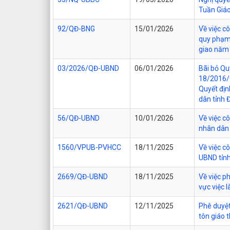
Tuần Giáo
92/QĐ-BNG
15/01/2026
Về việc c
quy phạm 
giao năm
03/2026/QĐ-UBND
06/01/2026
Bãi bỏ Qu
18/2016/
Quyết đị
dân tỉnh 
56/QĐ-UBND
10/01/2026
Về việc c
nhân dân 
1560/VPUB-PVHCC
18/11/2025
Về việc c
UBND tỉn
2669/QĐ-UBND
18/11/2025
Về việc ph
vực việc 
2621/QĐ-UBND
12/11/2025
Phê duyệt
tôn giáo 