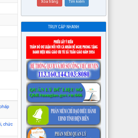
TRUY CẬP NHANH
 pháp
i, chức