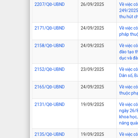
2207/QĐ-UBND
26/09/2025
Về việc c
249/2025/
thu hút c
2171/QĐ-UBND
24/09/2025
Về việc c
pháp thuộ
2158/QĐ-UBND
24/09/2025
Về việc c
đào tạo t
dục và đà
2152/QĐ-UBND
23/09/2025
Về việc c
Dân số, B
2165/QĐ-UBND
24/09/2025
Về việc c
thuộc phạ
2131/QĐ-UBND
19/09/2025
Về việc c
ngày 26/8
khoa học,
năng quản
2135/QĐ-UBND
19/09/2025
Về việc c