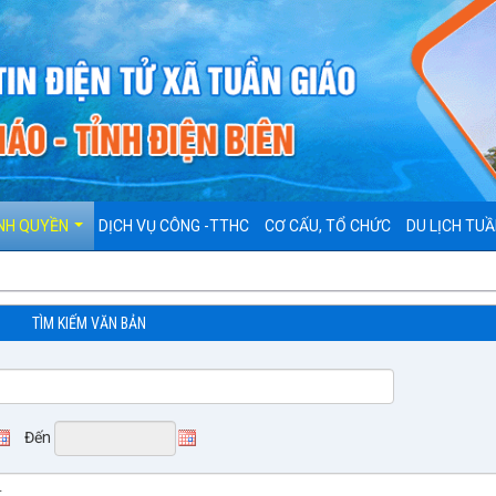
NH QUYỀN
DỊCH VỤ CÔNG -TTHC
CƠ CẤU, TỔ CHỨC
DU LỊCH TUẦ
TÌM KIẾM VĂN BẢN
Đến