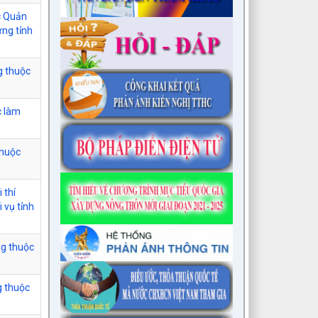
ực Quản
ựng tỉnh
g thuộc
c làm
thuộc
 thí
 vụ tỉnh
ng thuộc
g thuộc