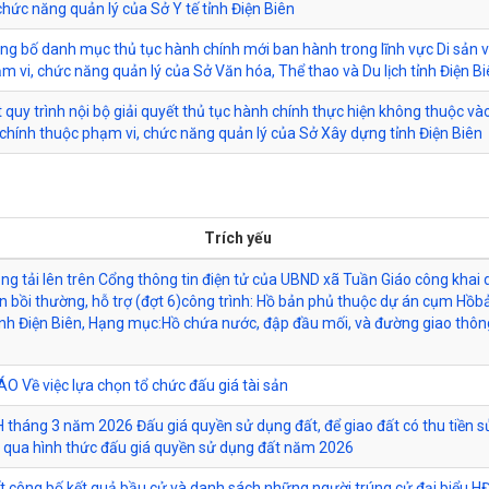
chức năng quản lý của Sở Y tế tỉnh Điện Biên
ông bố danh mục thủ tục hành chính mới ban hành trong lĩnh vực Di sản 
m vi, chức năng quản lý của Sở Văn hóa, Thể thao và Du lịch tỉnh Điện B
 quy trình nội bộ giải quyết thủ tục hành chính thực hiện không thuộc và
 chính thuộc phạm vi, chức năng quản lý của Sở Xây dựng tỉnh Điện Biên
Trích yếu
ăng tải lên trên Cổng thông tin điện tử của UBND xã Tuần Giáo công khai
 bồi thường, hỗ trợ (đợt 6)công trình: Hồ bản phủ thuộc dự án cụm Hồb
nh Điện Biên, Hạng mục:Hồ chứa nước, đập đầu mối, và đường giao thô
 Về việc lựa chọn tổ chức đấu giá tài sản
tháng 3 năm 2026 Đấu giá quyền sử dụng đất, để giao đất có thu tiền 
 qua hình thức đấu giá quyền sử dụng đất năm 2026
t công bố kết quả bầu cử và danh sách những người trúng cử đại biểu H