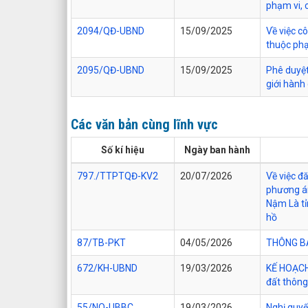
phạm vi, 
2094/QĐ-UBND
15/09/2025
Về việc c
thuộc phạ
2095/QĐ-UBND
15/09/2025
Phê duyệt
giới hành
Các văn bản cùng lĩnh vực
Số kí hiệu
Ngày ban hành
797./TTPTQĐ-KV2
20/07/2026
Về việc đ
phương án
Nậm Là tỉ
hồ
87/TB-PKT
04/05/2026
THÔNG BÁO
672/KH-UBND
19/03/2026
KẾ HOẠCH 
đất thông
55/NQ-UBBC
19/03/2026
Nghị quyế