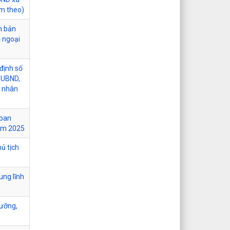
èm theo)
n bản
ộ ngoại
định số
-UBND,
n nhân
 ban
năm 2025
ủ tịch
ung lĩnh
gưỡng,