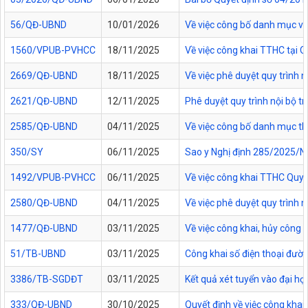
56/QĐ-UBND
10/01/2026
Về việc công bố danh mục vă
1560/VPUB-PVHCC
18/11/2025
Về việc công khai TTHC tại
2669/QĐ-UBND
18/11/2025
Về việc phê duyệt quy trình n
2621/QĐ-UBND
12/11/2025
Phê duyệt quy trình nội bộ t
2585/QĐ-UBND
04/11/2025
Về việc công bố danh mục thủ
350/SY
06/11/2025
Sao y Nghị định 285/2025/NĐ
1492/VPUB-PVHCC
06/11/2025
Về việc công khai TTHC Quy
2580/QĐ-UBND
04/11/2025
Về việc phê duyệt quy trình 
1477/QĐ-UBND
03/11/2025
Về việc công khai, hủy công
51/TB-UBND
03/11/2025
Công khai số điện thoại đườn
3386/TB-SGDĐT
03/11/2025
Kết quả xét tuyển vào đại họ
333/QĐ-UBND
30/10/2025
Quyết định về việc công kha