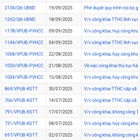
2134/QĐ-UBND
19/09/2025
Phê duyệt quy trình nội bộ g
1242/QĐ-UBND
18/09/2025
V/v công khai TTHC lĩnh vực
1178/VPUB-PVHCC
09/09/2025
V/v công khai, huỷ công kha
1144/VPUB-PVHCC
04/09/2025
V/v công khai TTHC lĩnh vực
1068/VPUB-PVHCC
22/08/2025
V/v công khai, hủy công kha
1050/VPUB-PVHCC
21/08/2025
Về việc công khai thủ tục h
1004/VPUB-PVHCC
15/08/2025
V/v công khai, hủy công kha
869/VPUB-KSTT
30/07/2025
V/v công khai TTHC cấp xã t
766/VPUB-KSTT
14/07/2025
V/v công khai TTHC cấp xã t
791/VPUB-KSTT
17/07/2025
V/v công khai, không công 
731/VPUB-KSTT
08/07/2025
V/v công khai, hủy công kha
697/VPUB-KSTT
02/07/2025
V/v công khai, không công 