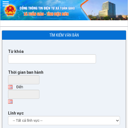
Đã kết nối EMC
TÌM KIẾM VĂN BẢN
Từ khóa
Thời gian ban hành
Đến
Lĩnh vực