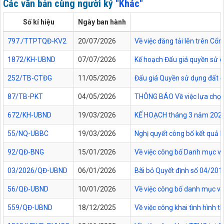
Các văn bản cùng người ký
"Khác"
Số kí hiệu
Ngày ban hành
797./TTPTQĐ-KV2
20/07/2026
Về việc đăng tải lên trên C
1872/KH-UBND
07/07/2026
Kế hoạch Đấu giá quyền sử d
252/TB-CTĐG
11/05/2026
Đấu giá Quyền sử dụng đất đối
87/TB-PKT
04/05/2026
THÔNG BÁO Về việc lựa chọn 
672/KH-UBND
19/03/2026
KẾ HOẠCH tháng 3 năm 2026 Đ
55/NQ-UBBC
19/03/2026
Nghị quyết công bố kết quả 
92/QĐ-BNG
15/01/2026
Về việc công bố Danh mục vă
03/2026/QĐ-UBND
06/01/2026
Bãi bỏ Quyết định số 04/20
56/QĐ-UBND
10/01/2026
Về việc công bố danh mục vă
559/QĐ-UBND
18/12/2025
Về việc công khai tình hình