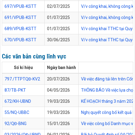
697/VPUB-KSTT
02/07/2025
V/v công khai, không công 
691/VPUB-KSTT
01/07/2025
V/v công khai, không công 
689/VPUB-KSTT
01/07/2025
V/v công khai TTHC tại Quy
670/VPUB-KSTT
30/06/2025
V/v công khai TTHC tại Quy
Các văn bản cùng lĩnh vực
Số kí hiệu
Ngày ban hành
797./TTPTQĐ-KV2
20/07/2026
Về việc đăng tải lên trên C
87/TB-PKT
04/05/2026
THÔNG BÁO Về việc lựa chọn 
672/KH-UBND
19/03/2026
KẾ HOẠCH tháng 3 năm 2026 Đ
55/NQ-UBBC
19/03/2026
Nghị quyết công bố kết quả 
92/QĐ-BNG
15/01/2026
Về việc công bố Danh mục vă
03/2026/QĐ-UBND
06/01/2026
Bãi bỏ Quyết định số 04/20