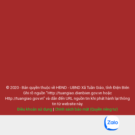
© 2020 - Bản quyền thuộc về HĐND - UBND Xã Tuần Giáo, tỉnh Điện Biên
Ghi rõ nguồn "Http://tuangiao.dienbien.gov.vn hoặc
Http://tuangiao.gov.vn" và dẫn đến URL nguồn tin khi phát hành lại thông
tin từ website này.
Điều khoản sử dụng
|
Chính sách bảo mật (Quyền riêng tư)