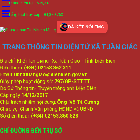
Tháng hiện tại
509,313
Tổng lượt truy cập
84,379,753
ĐÃ KẾT NỐI EMC
TRANG THÔNG TIN ĐIỆN TỬ XÃ TUẦN GIÁO
Địa chỉ: Khối Tân Giang -Xã Tuần Giáo - Tỉnh Điện Biên
Điện thoại:
(+84) 02153.862.311
Email:
ubndtuangiao@dienbien.gov.vn
Giấy phép hoạt động số:
797/GP-STTTT
Do Sở Thông tin- Truyền thông tỉnh Điện Biên
Cấp ngày
14/12/2017
Chịu trách nhiệm nội dung:
Ông Võ Tá Cường
Chức vụ: Chánh Văn phòng HĐND và UBND
Số điện thoại:
(+84) 02153.860.828
CHỈ ĐƯỜNG ĐẾN TRỤ SỞ