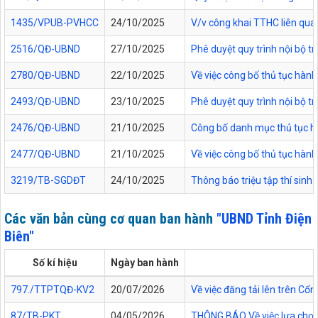
1435/VPUB-PVHCC
24/10/2025
V/v công khai TTHC liên qua
2516/QĐ-UBND
27/10/2025
Phê duyệt quy trình nội bộ t
2780/QĐ-UBND
22/10/2025
Về việc công bố thủ tục hành
2493/QĐ-UBND
23/10/2025
Phê duyệt quy trình nội bộ t
2476/QĐ-UBND
21/10/2025
Công bố danh mục thủ tục hàn
2477/QĐ-UBND
21/10/2025
Về việc công bố thủ tục hành
3219/TB-SGDĐT
24/10/2025
Thông báo triệu tập thí sinh
Các văn bản cùng cơ quan ban hành
"UBND Tỉnh Điện
Biên"
Số kí hiệu
Ngày ban hành
797./TTPTQĐ-KV2
20/07/2026
Về việc đăng tải lên trên C
87/TB-PKT
04/05/2026
THÔNG BÁO Về việc lựa chọn 