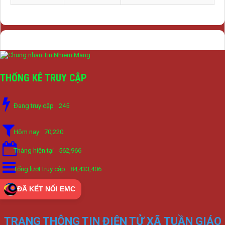
THỐNG KÊ TRUY CẬP
Đang truy cập
245
Hôm nay
70,220
Tháng hiện tại
562,966
Tổng lượt truy cập
84,433,406
ĐÃ KẾT NỐI EMC
TRANG THÔNG TIN ĐIỆN TỬ XÃ TUẦN GIÁO