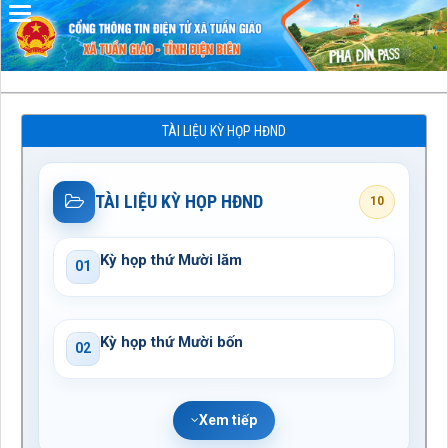
Đã kết nối EMC
TÀI LIỆU KỲ HỌP HĐND
TÀI LIỆU KỲ HỌP HĐND
10
Kỳ họp thứ Mười lăm
01
Kỳ họp thứ Mười bốn
02
Xem tiếp