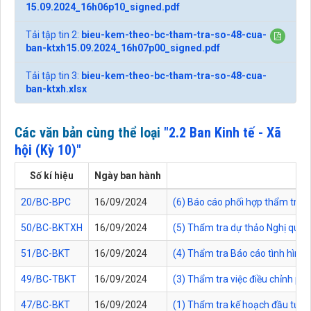
15.09.2024_16h06p10_signed.pdf
Tải tập tin 2:
bieu-kem-theo-bc-tham-tra-so-48-cua-
ban-ktxh15.09.2024_16h07p00_signed.pdf
Tải tập tin 3:
bieu-kem-theo-bc-tham-tra-so-48-cua-
ban-ktxh.xlsx
Các văn bản cùng thể loại
"2.2 Ban Kinh tế - Xã
hội (Kỳ 10)"
Số kí hiệu
Ngày ban hành
20/BC-BPC
16/09/2024
(6) Báo cáo phối hợp thẩm tra
50/BC-BKTXH
16/09/2024
(5) Thẩm tra dự thảo Nghị quyế
51/BC-BKT
16/09/2024
(4) Thẩm tra Báo cáo tình hình
49/BC-TBKT
16/09/2024
(3) Thẩm tra việc điều chỉnh ph
47/BC-BKT
16/09/2024
(1) Thẩm tra kế hoạch đầu tư c