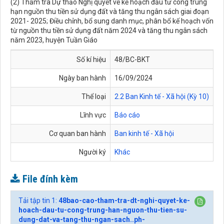
(2) Thẩm tra Dự thảo Nghị quyết về kế hoạch đầu tư công trung
hạn nguồn thu tiền sử dụng đất và tăng thu ngân sách giai đoạn
2021- 2025; Điều chỉnh, bổ sung danh mục, phân bổ kế hoạch vốn
từ nguồn thu tiền sử dụng đất năm 2024 và tăng thu ngân sách
năm 2023, huyện Tuần Giáo
Số kí hiệu
48/BC-BKT
Ngày ban hành
16/09/2024
Thể loại
2.2 Ban Kinh tế - Xã hội (Kỳ 10)
Lĩnh vực
Báo cáo
Cơ quan ban hành
Ban kinh tế - Xã hội
Người ký
Khác
File đính kèm
Tải tập tin 1:
48bao-cao-tham-tra-dt-nghi-quyet-ke-
hoach-dau-tu-cong-trung-han-nguon-thu-tien-su-
dung-dat-va-tang-thu-ngan-sach..ph-