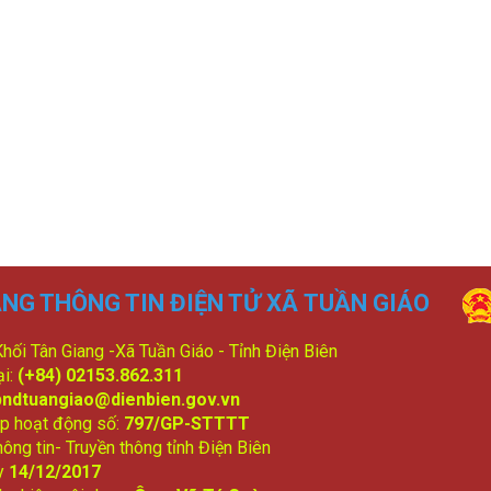
NG THÔNG TIN ĐIỆN TỬ XÃ TUẦN GIÁO
 Khối Tân Giang -Xã Tuần Giáo - Tỉnh Điện Biên
ại:
(+84) 02153.862.311
bndtuangiao@dienbien.gov.vn
p hoạt động số:
797/GP-STTTT
ông tin- Truyền thông tỉnh Điện Biên
y
14/12/2017