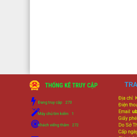
TRA
THỐNG KÊ TRUY CẬP
Địa chỉ:
Đang truy cập
273
Điện tho
Email:
u
Máy chủ tìm kiếm
1
Giấy phé
Do Sở Th
Khách viếng thăm
272
Cấp ngà