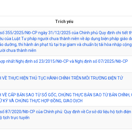
Trích yếu
 số 355/2025/NĐ-CP ngày 31/12/2025 của Chính phủ Quy định chi tiết t
ều của Luật Tư pháp người chưa thành niên về áp dụng biện pháp giáo dụ
áo dưỡng, thi hành án phạt tù tại trại giam và chuẩn bị tái hòa nhập cộn
gười chưa thành niên
hợp nhất Nghị định số 23/2015/NĐ-CP và Nghị định số 07/2025/NĐ-CP
H VỀ THỰC HIỆN THỦ TỤC HÀNH CHÍNH TRÊN MÔI TRƯỜNG ĐIỆN TỬ
H VỀ CẤP BẢN SAO TỪ SỔ GỐC, CHỨNG THỰC BẢN SAO TỪ BẢN CHÍNH,
 KÝ VÀ CHỨNG THỰC HỢP ĐỒNG, GIAO DỊCH
 số 87/2020/NĐ-CP của Chính phủ: Quy định về Cơ sở dữ liệu hộ tịch điện 
ộ tịch trực tuyến