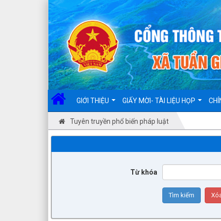
Đã kết nối EMC
GIỚI THIỆU
GIẤY MỜI- TÀI LIỆU HỌP
CHÍ
Tuyên truyền phổ biến pháp luật
Từ khóa