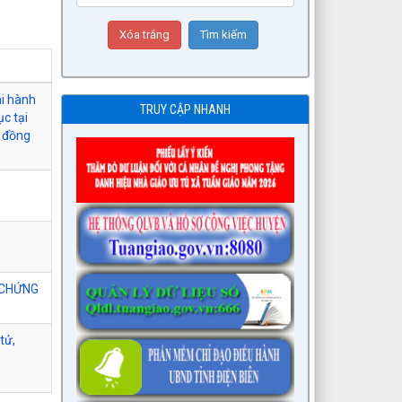
hi hành
TRUY CẬP NHANH
c tại
g đồng
 CHỨNG
tử,