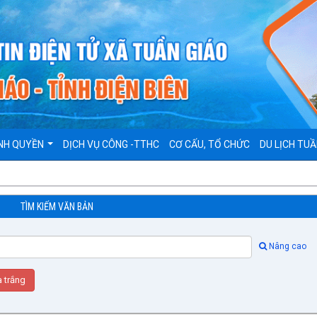
NH QUYỀN
DỊCH VỤ CÔNG -TTHC
CƠ CẤU, TỔ CHỨC
DU LỊCH TUẦ
TÌM KIẾM VĂN BẢN
Nâng cao