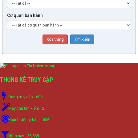
Cơ quan ban hành
THỐNG KÊ TRUY CẬP
Đang truy cập
608
Máy chủ tìm kiếm
2
Khách viếng thăm
606
Hôm nay
26,868