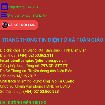
Tháng hiện tại
442,294
Tổng lượt truy cập
84,312,734
ĐÃ KẾT NỐI EMC
TRANG THÔNG TIN ĐIỆN TỬ XÃ TUẦN GIÁO
Địa chỉ: Khối Tân Giang -Xã Tuần Giáo - Tỉnh Điện Biên
Điện thoại:
(+84) 02153.862.311
Email:
ubndtuangiao@dienbien.gov.vn
Giấy phép hoạt động số:
797/GP-STTTT
Do Sở Thông tin- Truyền thông tỉnh Điện Biên
Cấp ngày
14/12/2017
Chịu trách nhiệm nội dung:
Ông Võ Tá Cường
Chức vụ: Chánh Văn phòng HĐND và UBND
Số điện thoại:
(+84) 02153.860.828
CHỈ ĐƯỜNG ĐẾN TRỤ SỞ