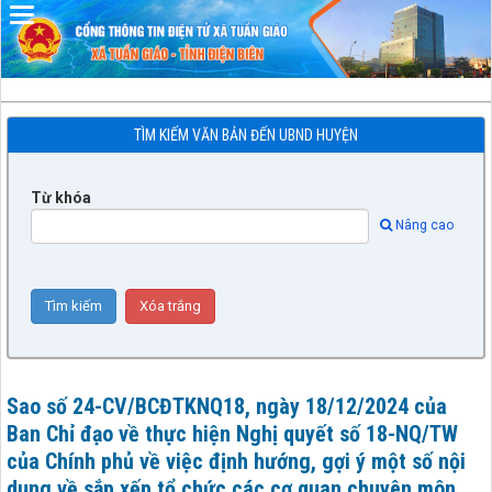
Đã kết nối EMC
TÌM KIẾM VĂN BẢN ĐẾN UBND HUYỆN
Từ khóa
Nâng cao
Sao số 24-CV/BCĐTKNQ18, ngày 18/12/2024 của
Ban Chỉ đạo về thực hiện Nghị quyết số 18-NQ/TW
của Chính phủ về việc định hướng, gợi ý một số nội
dung về sắp xếp tổ chức các cơ quan chuyên môn