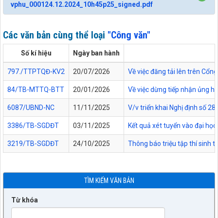
vphu_000124.12.2024_10h45p25_signed.pdf
Các văn bản cùng thể loại
"Công văn"
Số kí hiệu
Ngày ban hành
797./TTPTQĐ-KV2
20/07/2026
Về việc đăng tải lên trên Cổ
84/TB-MTTQ-BTT
20/01/2026
Về việc dừng tiếp nhận ủng hộ
6087/UBND-NC
11/11/2025
V/v triển khai Nghị định số
3386/TB-SGDĐT
03/11/2025
Kết quả xét tuyển vào đại học
3219/TB-SGDĐT
24/10/2025
Thông báo triệu tập thí sinh 
TÌM KIẾM VĂN BẢN
Từ khóa