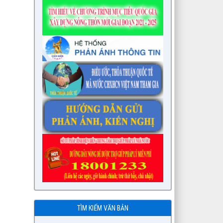
TÌM KIẾM VĂN BẢN