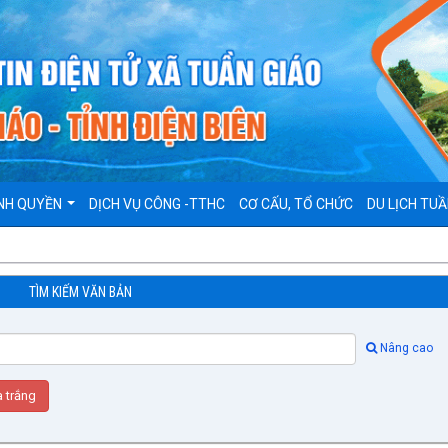
NH QUYỀN
DỊCH VỤ CÔNG -TTHC
CƠ CẤU, TỔ CHỨC
DU LỊCH TUẦ
TÌM KIẾM VĂN BẢN
Nâng cao