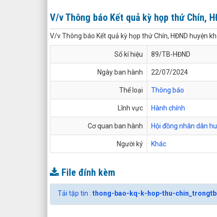
V/v Thông báo Kết quả kỳ họp thứ Chín, 
V/v Thông báo Kết quả kỳ họp thứ Chín, HĐND huyện k
Số kí hiệu
89/TB-HĐND
Ngày ban hành
22/07/2024
Thể loại
Thông báo
Lĩnh vực
Hành chính
Cơ quan ban hành
Hội đồng nhân dân h
Người ký
Khác
File đính kèm
Tải tập tin :
thong-bao-kq-k-hop-thu-chin_trongt