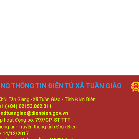
NG THÔNG TIN ĐIỆN TỬ XÃ TUẦN GIÁO
 Khối Tân Giang -Xã Tuần Giáo - Tỉnh Điện Biên
ại:
(+84) 02153.862.311
bndtuangiao@dienbien.gov.vn
p hoạt động số:
797/GP-STTTT
ông tin- Truyền thông tỉnh Điện Biên
y
14/12/2017