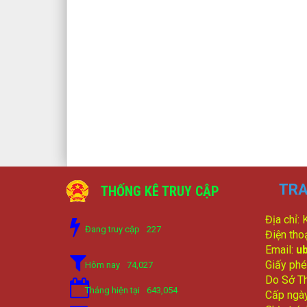
TRA
THỐNG KÊ TRUY CẬP
Địa chỉ:
Đang truy cập
227
Điện tho
Email:
u
Giấy phé
Hôm nay
74,027
Do Sở Th
Tháng hiện tại
643,054
Cấp ngà