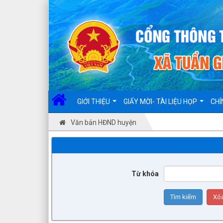
Đã kết nối EMC
GIỚI THIỆU
GIẤY MỜI- TÀI LIỆU HỌP
CHÍ
Văn bản HĐND huyện
Từ khóa