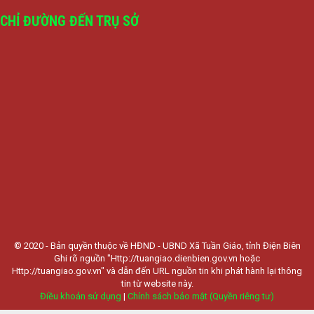
CHỈ ĐƯỜNG ĐẾN TRỤ SỞ
© 2020 - Bản quyền thuộc về HĐND - UBND Xã Tuần Giáo, tỉnh Điện Biên
Ghi rõ nguồn "Http://tuangiao.dienbien.gov.vn hoặc
Http://tuangiao.gov.vn" và dẫn đến URL nguồn tin khi phát hành lại thông
tin từ website này.
Điều khoản sử dụng
|
Chính sách bảo mật (Quyền riêng tư)