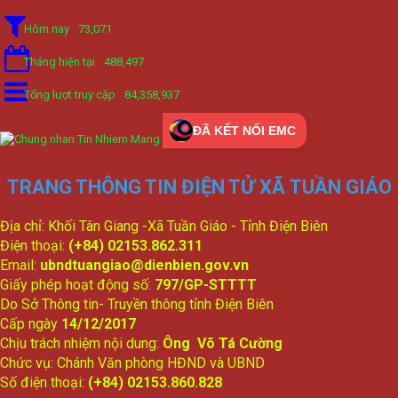
Hôm nay
73,071
Tháng hiện tại
488,497
Tổng lượt truy cập
84,358,937
ĐÃ KẾT NỐI EMC
TRANG THÔNG TIN ĐIỆN TỬ XÃ TUẦN GIÁO
Địa chỉ: Khối Tân Giang -Xã Tuần Giáo - Tỉnh Điện Biên
Điện thoại:
(+84) 02153.862.311
Email:
ubndtuangiao@dienbien.gov.vn
Giấy phép hoạt động số:
797/GP-STTTT
Do Sở Thông tin- Truyền thông tỉnh Điện Biên
Cấp ngày
14/12/2017
Chịu trách nhiệm nội dung:
Ông Võ Tá Cường
Chức vụ: Chánh Văn phòng HĐND và UBND
Số điện thoại:
(+84) 02153.860.828