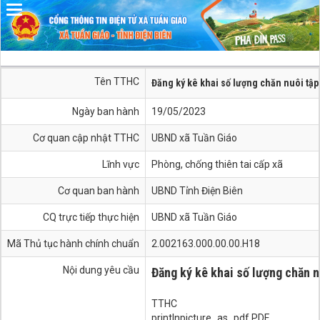
Đã kết nối EMC
Tên TTHC
Đăng ký kê khai số lượng chăn nuôi tập
Ngày ban hành
19/05/2023
Cơ quan cập nhật TTHC
UBND xã Tuần Giáo
Lĩnh vực
Phòng, chống thiên tai cấp xã
Cơ quan ban hành
UBND Tỉnh Điện Biên
CQ trực tiếp thực hiện
UBND xã Tuần Giáo
Mã Thủ tục hành chính chuẩn
2.002163.000.00.00.H18
Nội dung yêu cầu
Đăng ký kê khai số lượng chăn n
TTHC
printInpicture_as_pdf PDF