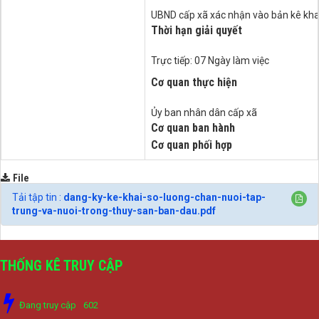
UBND cấp xã xác nhận vào bản kê kha
Thời hạn giải quyết
Trực tiếp: 07 Ngày làm việc
Cơ quan thực hiện
Ủy ban nhân dân cấp xã
Cơ quan ban hành
Cơ quan phối hợp
File
Tải tập tin :
dang-ky-ke-khai-so-luong-chan-nuoi-tap-
trung-va-nuoi-trong-thuy-san-ban-dau.pdf
THỐNG KÊ TRUY CẬP
Đang truy cập
602