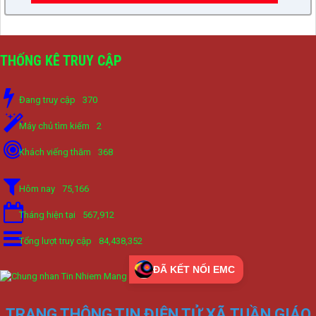
THỐNG KÊ TRUY CẬP
Đang truy cập
370
Máy chủ tìm kiếm
2
Khách viếng thăm
368
Hôm nay
75,166
Tháng hiện tại
567,912
Tổng lượt truy cập
84,438,352
ĐÃ KẾT NỐI EMC
TRANG THÔNG TIN ĐIỆN TỬ XÃ TUẦN GIÁO