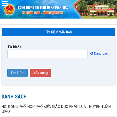
Đã kết nối EMC
TÌM KIẾM VĂN BẢN
Từ khóa
Nâng cao
DANH SÁCH
HỘI ĐỒNG PHỐI HỢP PHỔ BIẾN GIÁO DỤC PHÁP LUẬT HUYỆN TUẦN
GIÁO