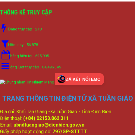
THỐNG KÊ TRUY CẬP
Đang truy cập
218
Hôm nay
56,878
Tháng hiện tại
625,905
Tổng lượt truy cập
84,496,345
ĐÃ KẾT NỐI EMC
TRANG THÔNG TIN ĐIỆN TỬ XÃ TUẦN GIÁO
Địa chỉ: Khối Tân Giang -Xã Tuần Giáo - Tỉnh Điện Biên
Điện thoại:
(+84) 02153.862.311
Email:
ubndtuangiao@dienbien.gov.vn
Giấy phép hoạt động số:
797/GP-STTTT