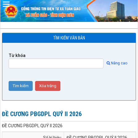
Đã kết nối EMC
TÌM KIẾM VĂN BẢN
Từ khóa
Nâng cao
ĐỀ CƯƠNG PBGDPL QUÝ II 2026
ĐỀ CƯƠNG PBGDPL QUÝ II 2026
Số kí hiệu
ĐỀ CƯƠNG PBGDPL QUÝ II 2026