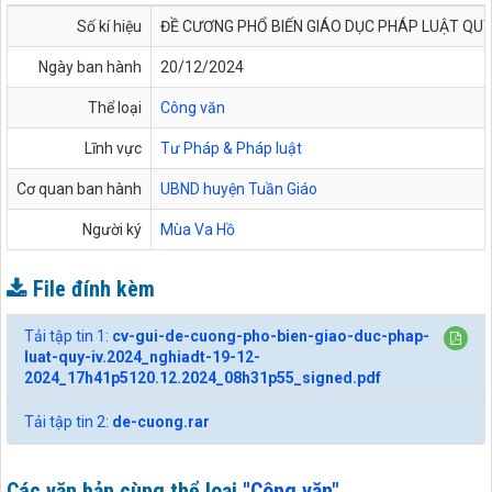
Số kí hiệu
ĐỀ CƯƠNG PHỔ BIẾN GIÁO DỤC PHÁP LUẬT QUÝ
Ngày ban hành
20/12/2024
Thể loại
Công văn
Lĩnh vực
Tư Pháp & Pháp luật
Cơ quan ban hành
UBND huyện Tuần Giáo
Người ký
Mùa Va Hồ
File đính kèm
Tải tập tin 1:
cv-gui-de-cuong-pho-bien-giao-duc-phap-
luat-quy-iv.2024_nghiadt-19-12-
2024_17h41p5120.12.2024_08h31p55_signed.pdf
Tải tập tin 2:
de-cuong.rar
Các văn bản cùng thể loại
"Công văn"