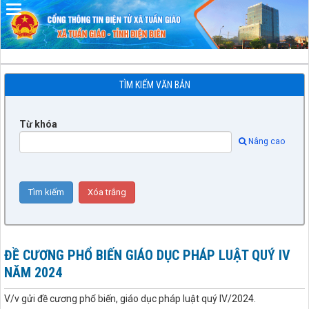
Đã kết nối EMC
TÌM KIẾM VĂN BẢN
Từ khóa
Nâng cao
ĐỀ CƯƠNG PHỔ BIẾN GIÁO DỤC PHÁP LUẬT QUÝ IV
NĂM 2024
V/v gửi đề cương phổ biến, giáo dục pháp luật quý IV/2024.