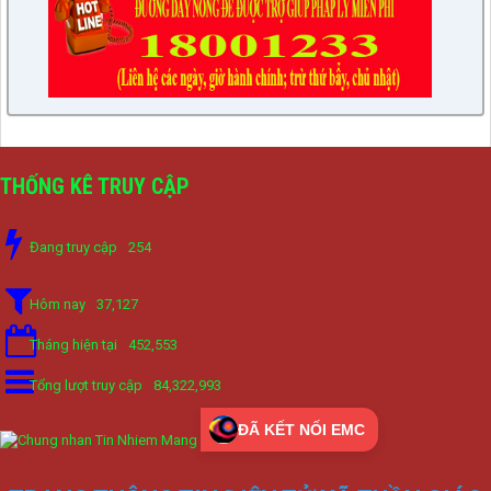
THỐNG KÊ TRUY CẬP
Đang truy cập
254
Hôm nay
37,127
Tháng hiện tại
452,553
Tổng lượt truy cập
84,322,993
ĐÃ KẾT NỐI EMC