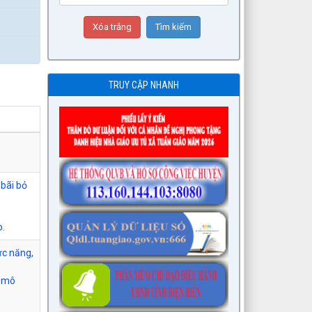
TRUY CẬP NHANH
 bãi bỏ
o.
ức năng,
i mô