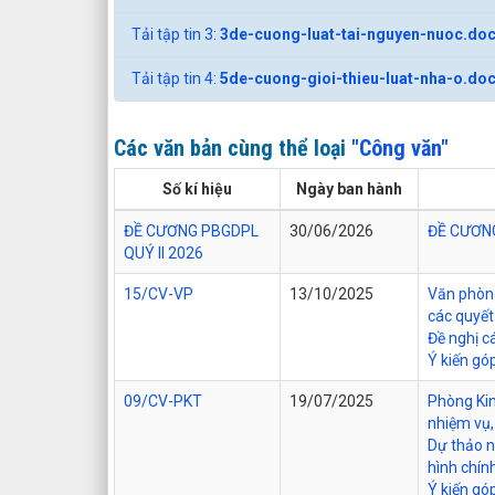
Tải tập tin 3:
3de-cuong-luat-tai-nguyen-nuoc.do
Tải tập tin 4:
5de-cuong-gioi-thieu-luat-nha-o.do
Các văn bản cùng thể loại
"Công văn"
Số kí hiệu
Ngày ban hành
ĐỀ CƯƠNG PBGDPL
30/06/2026
ĐỀ CƯƠNG
QUÝ II 2026
15/CV-VP
13/10/2025
Văn phòng
các quyết
Đề nghị c
Ý kiến gó
09/CV-PKT
19/07/2025
Phòng Kin
nhiệm vụ,
Dự thảo 
hình chín
Ý kiến góp