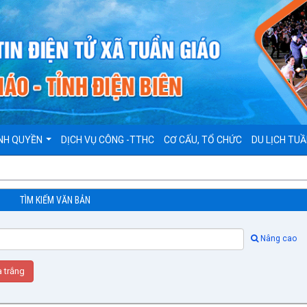
NH QUYỀN
DỊCH VỤ CÔNG -TTHC
CƠ CẤU, TỔ CHỨC
DU LỊCH TUẦ
TÌM KIẾM VĂN BẢN
Nâng cao