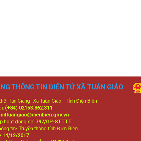
NG THÔNG TIN ĐIỆN TỬ XÃ TUẦN GIÁO
 Khối Tân Giang -Xã Tuần Giáo - Tỉnh Điện Biên
ại:
(+84) 02153.862.311
bndtuangiao@dienbien.gov.vn
p hoạt động số:
797/GP-STTTT
ông tin- Truyền thông tỉnh Điện Biên
y
14/12/2017