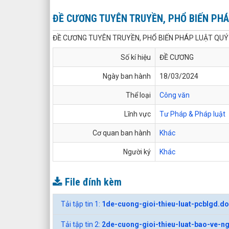
ĐỀ CƯƠNG TUYÊN TRUYỀN, PHỔ BIẾN PHÁ
ĐỀ CƯƠNG TUYÊN TRUYỀN, PHỔ BIẾN PHÁP LUẬT QUÝ 
Số kí hiệu
ĐỀ CƯƠNG
Ngày ban hành
18/03/2024
Thể loại
Công văn
Lĩnh vực
Tư Pháp & Pháp luật
Cơ quan ban hành
Khác
Người ký
Khác
File đính kèm
Tải tập tin 1:
1de-cuong-gioi-thieu-luat-pcblgd.d
Tải tập tin 2:
2de-cuong-gioi-thieu-luat-bao-ve-n