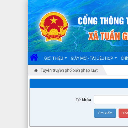
Đã kết nối EMC
GIỚI THIỆU
GIẤY MỜI- TÀI LIỆU HỌP
CHÍ
Tuyên truyền phổ biến pháp luật
Từ khóa