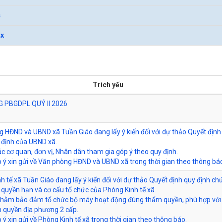
c
cx
Trích yếu
 PBGDPL QUÝ II 2026
 HĐND và UBND xã Tuần Giáo đang lấy ý kiến đối với dự thảo Quyết định
 định của UBND xã.
ác cơ quan, đơn vị, Nhân dân tham gia góp ý theo quy định.
p ý xin gửi về Văn phòng HĐND và UBND xã trong thời gian theo thông bá
h tế xã Tuần Giáo đang lấy ý kiến đối với dự thảo Quyết định quy định ch
 quyền hạn và cơ cấu tổ chức của Phòng Kinh tế xã.
nhằm bảo đảm tổ chức bộ máy hoạt động đúng thẩm quyền, phù hợp vớ
h quyền địa phương 2 cấp.
 ý xin gửi về Phòng Kinh tế xã trong thời gian theo thông báo.