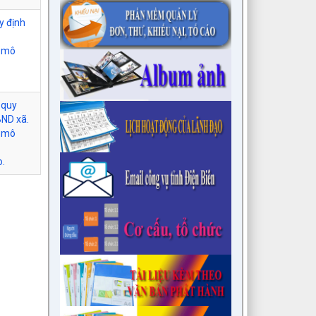
y định
i mô
 quy
BND xã.
i mô
o.