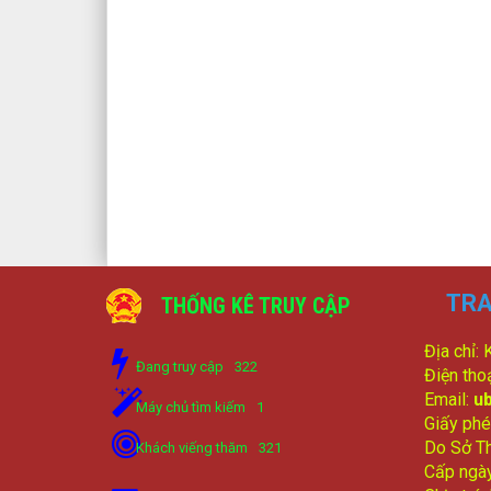
TRA
THỐNG KÊ TRUY CẬP
Địa chỉ:
Đang truy cập
322
Điện tho
Email:
u
Máy chủ tìm kiếm
1
Giấy phé
Do Sở Th
Khách viếng thăm
321
Cấp ngà