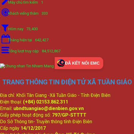
Máy chủ tìm kiếm
1
Khách viếng thăm
333
Hôm nay
73,400
Tháng hiện tại
642,427
Tổng lượt truy cập
84,512,867
ĐÃ KẾT NỐI EMC
TRANG THÔNG TIN ĐIỆN TỬ XÃ TUẦN GIÁO
Địa chỉ: Khối Tân Giang -Xã Tuần Giáo - Tỉnh Điện Biên
Điện thoại:
(+84) 02153.862.311
Email:
ubndtuangiao@dienbien.gov.vn
Giấy phép hoạt động số:
797/GP-STTTT
Do Sở Thông tin- Truyền thông tỉnh Điện Biên
Cấp ngày
14/12/2017