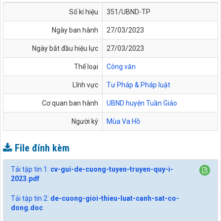
Số kí hiệu
351/UBND-TP
Ngày ban hành
27/03/2023
Ngày bắt đầu hiệu lực
27/03/2023
Thể loại
Công văn
Lĩnh vực
Tư Pháp & Pháp luật
Cơ quan ban hành
UBND huyện Tuần Giáo
Người ký
Mùa Va Hồ
File đính kèm
Tải tập tin 1:
cv-gui-de-cuong-tuyen-truyen-quy-i-
2023.pdf
Tải tập tin 2:
de-cuong-gioi-thieu-luat-canh-sat-co-
dong.doc