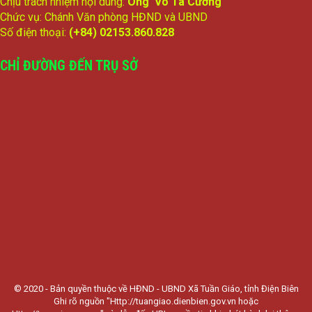
Chịu trách nhiệm nội dung:
Ông Võ Tá Cường
Chức vụ: Chánh Văn phòng HĐND và UBND
Số điện thoại:
(+84) 02153.860.828
CHỈ ĐƯỜNG ĐẾN TRỤ SỞ
© 2020 - Bản quyền thuộc về HĐND - UBND Xã Tuần Giáo, tỉnh Điện Biên
Ghi rõ nguồn "Http://tuangiao.dienbien.gov.vn hoặc