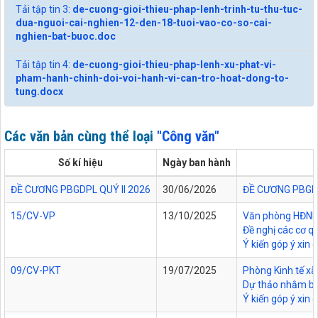
Tải tập tin 3:
de-cuong-gioi-thieu-phap-lenh-trinh-tu-thu-tuc-
dua-nguoi-cai-nghien-12-den-18-tuoi-vao-co-so-cai-
nghien-bat-buoc.doc
Tải tập tin 4:
de-cuong-gioi-thieu-phap-lenh-xu-phat-vi-
pham-hanh-chinh-doi-voi-hanh-vi-can-tro-hoat-dong-to-
tung.docx
Các văn bản cùng thể loại
"Công văn"
Số kí hiệu
Ngày ban hành
ĐỀ CƯƠNG PBGDPL QUÝ II 2026
30/06/2026
ĐỀ CƯƠNG PBGDP
15/CV-VP
13/10/2025
Văn phòng HĐND v
Đề nghị các cơ q
Ý kiến góp ý xin
09/CV-PKT
19/07/2025
Phòng Kinh tế xã
Dự thảo nhằm bả
Ý kiến góp ý xin 