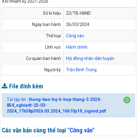
XXI nhiệm kỳ 2021-2026
Số kí hiệu
22/TB-HĐND
Ngày ban hành
26/03/2024
Thể loại
Công văn
Lĩnh vực
Hành chính
Cơ quan ban hành
Hội đồng nhân dân huyện
Người ký
Trần Bình Trọng
File đính kèm
Tải tập tin :
thong-bao-kq-k-hop-thang-3.2024-
854_nghiadt-25-03-
2024_17h58p3926.03.2024_16h10p19_signed.pdf
Các văn bản cùng thể loại
"Công văn"