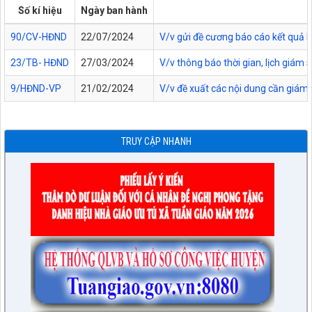
Số kí hiệu
Ngày ban hành
90/CV-HĐND
22/07/2024
V/v gửi đề cương báo cáo kết quả 
23/TB- HĐND
27/03/2024
V/v thông báo thời gian, lịch giám
9/HĐND-VP
21/02/2024
V/v đề xuất các nội dung cần giám s
TRUY CẬP NHANH