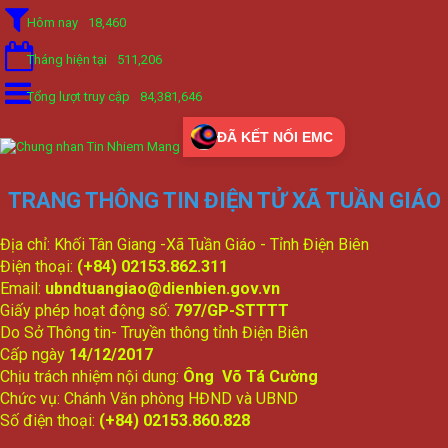
Hôm nay
18,460
Tháng hiện tại
511,206
Tổng lượt truy cập
84,381,646
ĐÃ KẾT NỐI EMC
TRANG THÔNG TIN ĐIỆN TỬ XÃ TUẦN GIÁO
Địa chỉ: Khối Tân Giang -Xã Tuần Giáo - Tỉnh Điện Biên
Điện thoại:
(+84) 02153.862.311
Email:
ubndtuangiao@dienbien.gov.vn
Giấy phép hoạt động số:
797/GP-STTTT
Do Sở Thông tin- Truyền thông tỉnh Điện Biên
Cấp ngày
14/12/2017
Chịu trách nhiệm nội dung:
Ông Võ Tá Cường
Chức vụ: Chánh Văn phòng HĐND và UBND
Số điện thoại:
(+84) 02153.860.828