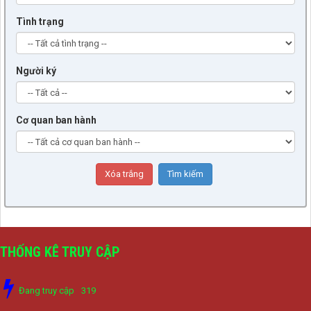
Tình trạng
Người ký
Cơ quan ban hành
THỐNG KÊ TRUY CẬP
Đang truy cập
319