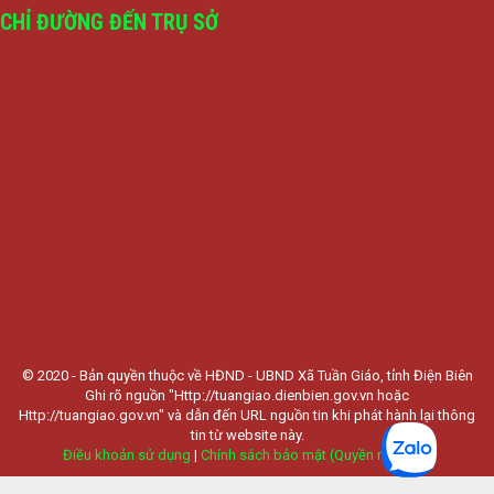
CHỈ ĐƯỜNG ĐẾN TRỤ SỞ
© 2020 - Bản quyền thuộc về HĐND - UBND Xã Tuần Giáo, tỉnh Điện Biên
Ghi rõ nguồn "Http://tuangiao.dienbien.gov.vn hoặc
Http://tuangiao.gov.vn" và dẫn đến URL nguồn tin khi phát hành lại thông
tin từ website này.
Điều khoản sử dụng
|
Chính sách bảo mật (Quyền riêng tư)