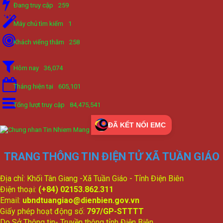
Đang truy cập
259
Máy chủ tìm kiếm
1
Khách viếng thăm
258
Hôm nay
36,074
Tháng hiện tại
605,101
Tổng lượt truy cập
84,475,541
ĐÃ KẾT NỐI EMC
TRANG THÔNG TIN ĐIỆN TỬ XÃ TUẦN GIÁO
Địa chỉ: Khối Tân Giang -Xã Tuần Giáo - Tỉnh Điện Biên
Điện thoại:
(+84) 02153.862.311
Email:
ubndtuangiao@dienbien.gov.vn
Giấy phép hoạt động số:
797/GP-STTTT
Do Sở Thông tin- Truyền thông tỉnh Điện Biên