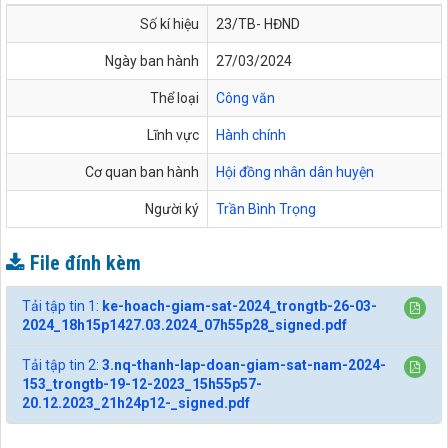
Số kí hiệu
23/TB- HĐND
Ngày ban hành
27/03/2024
Thể loại
Công văn
Lĩnh vực
Hành chính
Cơ quan ban hành
Hội đồng nhân dân huyện
Người ký
Trần Bình Trọng
File đính kèm
Tải tập tin 1:
ke-hoach-giam-sat-2024_trongtb-26-03-
2024_18h15p1427.03.2024_07h55p28_signed.pdf
Tải tập tin 2:
3.nq-thanh-lap-doan-giam-sat-nam-2024-
153_trongtb-19-12-2023_15h55p57-
20.12.2023_21h24p12-_signed.pdf