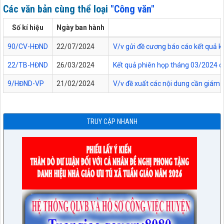
Các văn bản cùng thể loại
"Công văn"
Số kí hiệu
Ngày ban hành
90/CV-HĐND
22/07/2024
V/v gửi đề cương báo cáo kết quả 
22/TB-HĐND
26/03/2024
Kết quả phiên họp tháng 03/2024 
9/HĐND-VP
21/02/2024
V/v đề xuất các nội dung cần giám s
TRUY CẬP NHANH