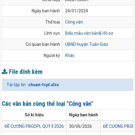
Ngày ban hành
24/01/2024
Thể loại
Công văn
Lĩnh vực
Biểu mẫu văn bản& Hồ sơ
Cơ quan ban hành
UBND huyện Tuần Giáo
Người ký
Khác
File đính kèm
Tải tập tin :
chuan-tcpl.xlsx
Các văn bản cùng thể loại
"Công văn"
Số kí hiệu
Ngày ban hành
ĐỀ CƯƠNG PBGDPL QUÝ II 2026
30/06/2026
ĐỀ CƯƠNG PBGDP