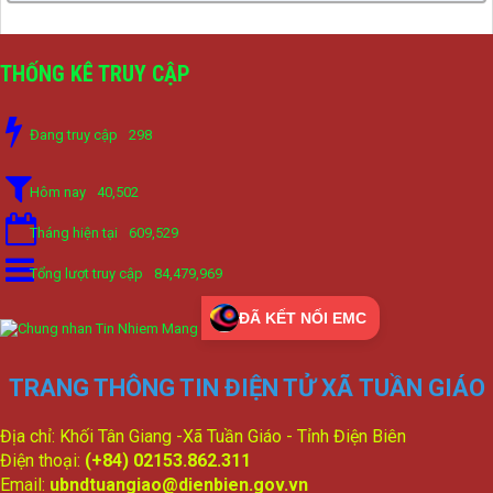
THỐNG KÊ TRUY CẬP
Đang truy cập
298
Hôm nay
40,502
Tháng hiện tại
609,529
Tổng lượt truy cập
84,479,969
ĐÃ KẾT NỐI EMC
TRANG THÔNG TIN ĐIỆN TỬ XÃ TUẦN GIÁO
Địa chỉ: Khối Tân Giang -Xã Tuần Giáo - Tỉnh Điện Biên
Điện thoại:
(+84) 02153.862.311
Email:
ubndtuangiao@dienbien.gov.vn