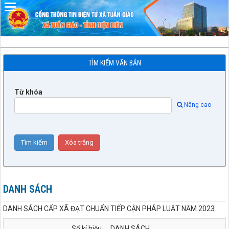
Đã kết nối EMC
TÌM KIẾM VĂN BẢN
Từ khóa
Nâng cao
DANH SÁCH
DANH SÁCH CẤP XÃ ĐẠT CHUẨN TIẾP CẬN PHÁP LUẬT NĂM 2023
Số kí hiệu
DANH SÁCH