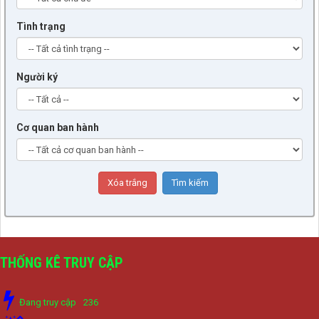
Tình trạng
Người ký
Cơ quan ban hành
THỐNG KÊ TRUY CẬP
Đang truy cập
236