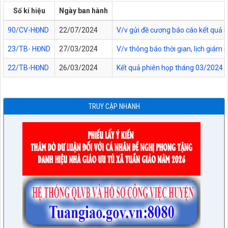
Số kí hiệu
Ngày ban hành
90/CV-HĐND
22/07/2024
V/v gửi đề cương báo cáo kết quả 
23/TB- HĐND
27/03/2024
V/v thông báo thời gian, lịch giám
22/TB-HĐND
26/03/2024
Kết quả phiên họp tháng 03/2024 
TRUY CẬP NHANH