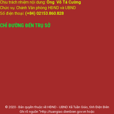
Chịu trách nhiệm nội dung:
Ông Võ Tá Cường
Chức vụ: Chánh Văn phòng HĐND và UBND
Số điện thoại:
(+84) 02153.860.828
CHỈ ĐƯỜNG ĐẾN TRỤ SỞ
© 2020 - Bản quyền thuộc về HĐND - UBND Xã Tuần Giáo, tỉnh Điện Biên
Ghi rõ nguồn "Http://tuangiao.dienbien.gov.vn hoặc