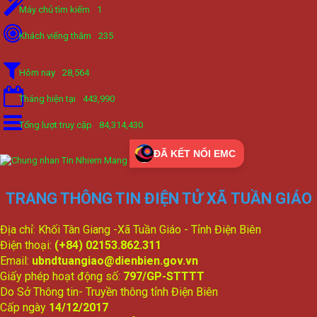
Máy chủ tìm kiếm
1
Khách viếng thăm
235
Hôm nay
28,564
Tháng hiện tại
443,990
Tổng lượt truy cập
84,314,430
ĐÃ KẾT NỐI EMC
TRANG THÔNG TIN ĐIỆN TỬ XÃ TUẦN GIÁO
Địa chỉ: Khối Tân Giang -Xã Tuần Giáo - Tỉnh Điện Biên
Điện thoại:
(+84) 02153.862.311
Email:
ubndtuangiao@dienbien.gov.vn
Giấy phép hoạt động số:
797/GP-STTTT
Do Sở Thông tin- Truyền thông tỉnh Điện Biên
Cấp ngày
14/12/2017