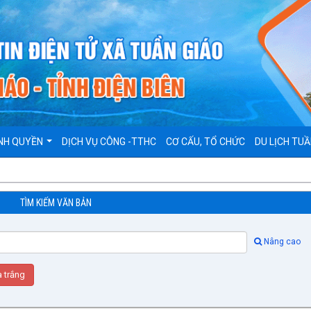
NH QUYỀN
DỊCH VỤ CÔNG -TTHC
CƠ CẤU, TỔ CHỨC
DU LỊCH TUẦ
TÌM KIẾM VĂN BẢN
Nâng cao