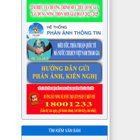
TÌM KIẾM VĂN BẢN