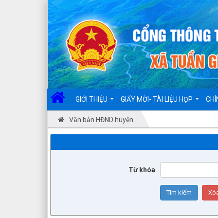
Đã kết nối EMC
GIỚI THIỆU
GIẤY MỜI- TÀI LIỆU HỌP
CHÍ
Văn bản HĐND huyện
Từ khóa