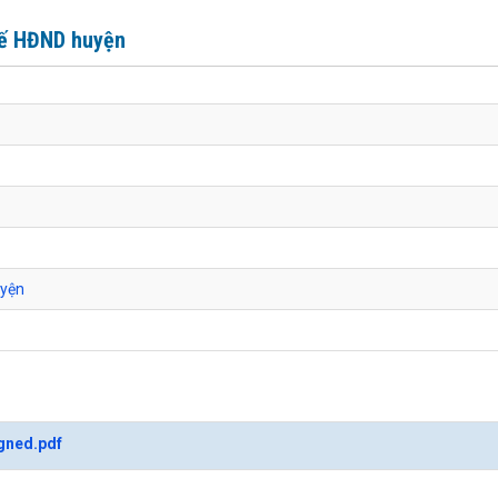
hế HĐND huyện
uyện
gned.pdf