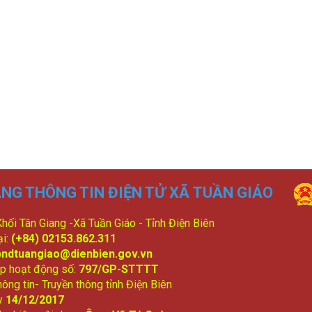
NG THÔNG TIN ĐIỆN TỬ XÃ TUẦN GIÁO
 Khối Tân Giang -Xã Tuần Giáo - Tỉnh Điện Biên
ại:
(+84) 02153.862.311
bndtuangiao@dienbien.gov.vn
p hoạt động số:
797/GP-STTTT
ông tin- Truyền thông tỉnh Điện Biên
y
14/12/2017