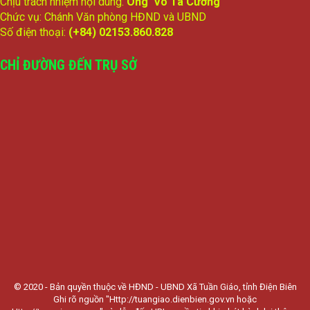
Chịu trách nhiệm nội dung:
Ông Võ Tá Cường
Chức vụ: Chánh Văn phòng HĐND và UBND
Số điện thoại:
(+84) 02153.860.828
CHỈ ĐƯỜNG ĐẾN TRỤ SỞ
© 2020 - Bản quyền thuộc về HĐND - UBND Xã Tuần Giáo, tỉnh Điện Biên
Ghi rõ nguồn "Http://tuangiao.dienbien.gov.vn hoặc