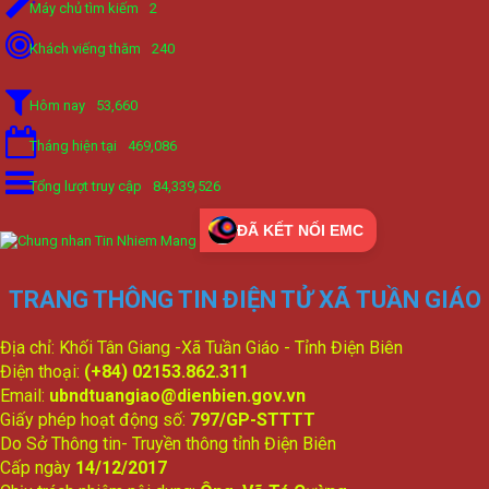
Máy chủ tìm kiếm
2
Khách viếng thăm
240
Hôm nay
53,660
Tháng hiện tại
469,086
Tổng lượt truy cập
84,339,526
ĐÃ KẾT NỐI EMC
TRANG THÔNG TIN ĐIỆN TỬ XÃ TUẦN GIÁO
Địa chỉ: Khối Tân Giang -Xã Tuần Giáo - Tỉnh Điện Biên
Điện thoại:
(+84) 02153.862.311
Email:
ubndtuangiao@dienbien.gov.vn
Giấy phép hoạt động số:
797/GP-STTTT
Do Sở Thông tin- Truyền thông tỉnh Điện Biên
Cấp ngày
14/12/2017