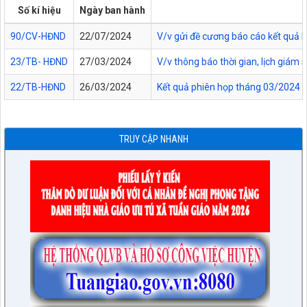
Số kí hiệu
Ngày ban hành
90/CV-HĐND
22/07/2024
V/v gửi đề cương báo cáo kết quả 
23/TB- HĐND
27/03/2024
V/v thông báo thời gian, lịch giám
22/TB-HĐND
26/03/2024
Kết quả phiên họp tháng 03/2024 
TRUY CẬP NHANH