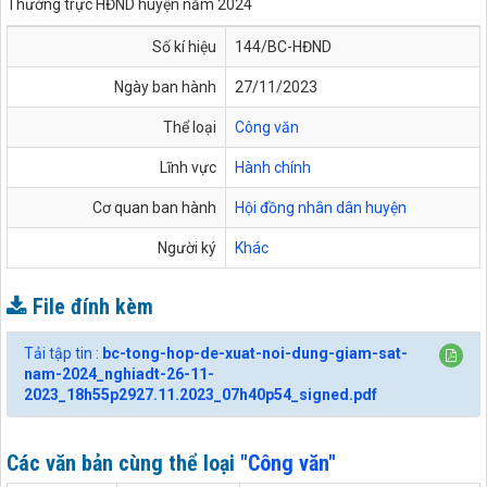
Thường trực HĐND huyện năm 2024
Số kí hiệu
144/BC-HĐND
Ngày ban hành
27/11/2023
Thể loại
Công văn
Lĩnh vực
Hành chính
Cơ quan ban hành
Hội đồng nhân dân huyện
Người ký
Khác
File đính kèm
Tải tập tin :
bc-tong-hop-de-xuat-noi-dung-giam-sat-
nam-2024_nghiadt-26-11-
2023_18h55p2927.11.2023_07h40p54_signed.pdf
Các văn bản cùng thể loại
"Công văn"