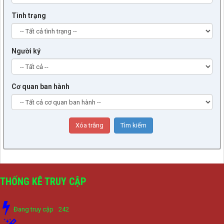
Tình trạng
Người ký
Cơ quan ban hành
THỐNG KÊ TRUY CẬP
Đang truy cập
242