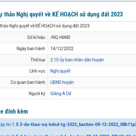
Dự thảo Nghị quyết về KẾ HOẠCH sử dụng đất 2023
 thảo Nghị quyết về KẾ HOẠCH sử dụng đất 2023
Số kí hiệu
/NQ-HĐND
Ngày ban hành
14/12/2022
Thể loại
2.10 Ủy ban nhân dân huyện
Lĩnh vực
Nghị quyết
Cơ quan ban hành
UBND huyện
Người ký
Giàng A Dế
le đính kèm
tập tin 1:
5.3-du-thao-nq-hdnd-tg-2023_bachnv-09-12-2022_08h11p