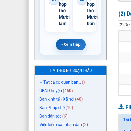
họp
họp
thứ
thứ
(2) 
Mười
Mười
lăm
bốn
(2) Dự
Xem tiếp
TÌM THEO NƠI SOẠN THẢO
-- Tất cả cơ quan ban...
()
UBND huyện
(460)
Ban kinh tế - Xã hội
(40)
Fi
Ban Pháp chế
(10)
Ban dân tộc
(6)
Tải 
Viện kiểm sát nhân dân
(2)