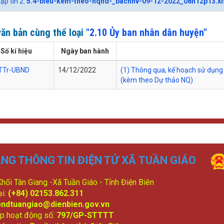
tập tin 2:
5.4-bieu-kem-theo-nqhd-_bachnv-09-12-2022_08h12p13.xl
ăn bản cùng thể loại
"2.10 Ủy ban nhân dân huyện"
Số kí hiệu
Ngày ban hành
TTr-UBND
14/12/2022
(1) Thông qua, kế hoạch sử dụng
(kèm theo Dự thảo NQ)
NG THÔNG TIN ĐIỆN TỬ XÃ TUẦN GIÁO
 Khối Tân Giang -Xã Tuần Giáo - Tỉnh Điện Biên
ại:
(+84) 02153.862.311
bndtuangiao@dienbien.gov.vn
p hoạt động số:
797/GP-STTTT