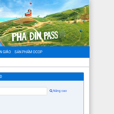
N GIÁO
SẢN PHẨM OCOP
ND
Nâng cao