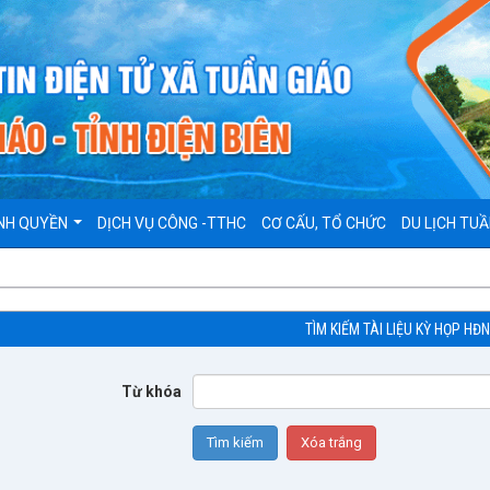
NH QUYỀN
DỊCH VỤ CÔNG -TTHC
CƠ CẤU, TỔ CHỨC
DU LỊCH TUẦ
TÌM KIẾM TÀI LIỆU KỲ HỌP HĐ
Từ khóa