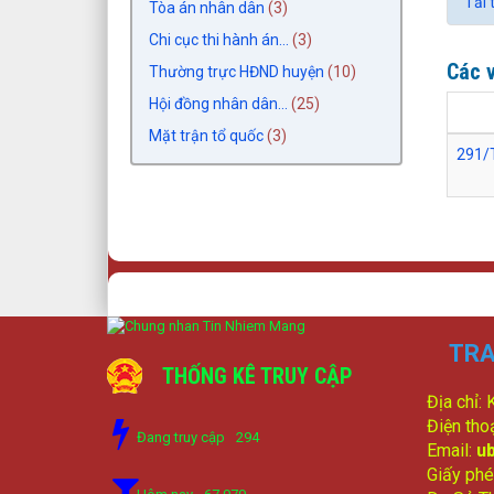
Tải 
Tòa án nhân dân
(3)
Chi cục thi hành án...
(3)
Các v
Thường trực HĐND huyện
(10)
Hội đồng nhân dân...
(25)
Mặt trận tổ quốc
(3)
291/
TRA
THỐNG KÊ TRUY CẬP
Địa chỉ:
Điện tho
Đang truy cập
294
Email:
u
Giấy phé