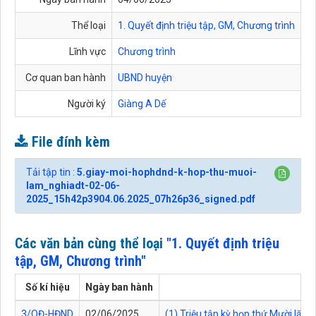
Thể loại
1. Quyết định triệu tập, GM, Chương trình
Lĩnh vực
Chương trình
Cơ quan ban hành
UBND huyện
Người ký
Giàng A Dế
File đính kèm
Tải tập tin :
5.giay-moi-hophdnd-k-hop-thu-muoi-
lam_nghiadt-02-06-
2025_15h42p3904.06.2025_07h26p36_signed.pdf
Các văn bản cùng thể loại
"1. Quyết định triệu
tập, GM, Chương trình"
Số kí hiệu
Ngày ban hành
3/QĐ-HĐND
02/06/2025
(1) Triệu tập kỳ họp thứ Mười lă