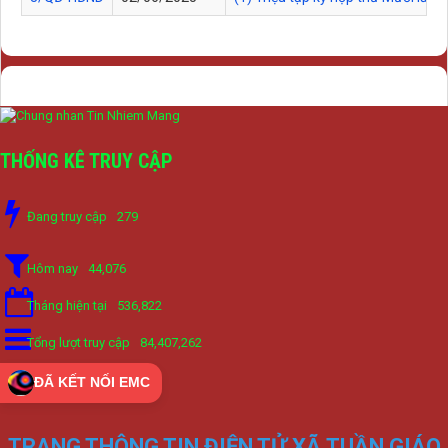
THỐNG KÊ TRUY CẬP
Đang truy cập
279
Hôm nay
44,076
Tháng hiện tại
536,822
Tổng lượt truy cập
84,407,262
ĐÃ KẾT NỐI EMC
TRANG THÔNG TIN ĐIỆN TỬ XÃ TUẦN GIÁO