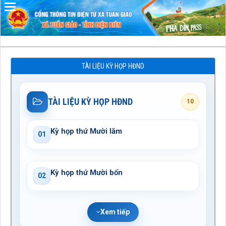
Đã kết nối EMC
TÀI LIỆU KỲ HỌP HĐND
TÀI LIỆU KỲ HỌP HĐND
10
Kỳ họp thứ Mười lăm
01
Kỳ họp thứ Mười bốn
02
Xem tiếp