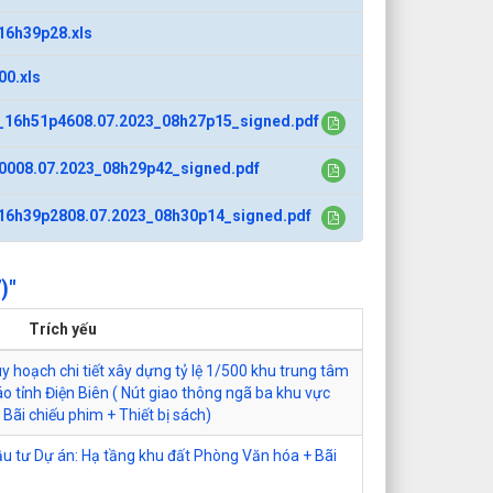
16h39p28.xls
00.xls
_16h51p4608.07.2023_08h27p15_signed.pdf
0008.07.2023_08h29p42_signed.pdf
16h39p2808.07.2023_08h30p14_signed.pdf
)"
Trích yếu
uy hoạch chi tiết xây dựng tỷ lệ 1/500 khu trung tâm
o tỉnh Điện Biên ( Nút giao thông ngã ba khu vực
Bãi chiếu phim + Thiết bị sách)
ầu tư Dự án: Hạ tầng khu đất Phòng Văn hóa + Bãi