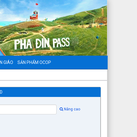
N GIÁO
SẢN PHẨM OCOP
ND
Nâng cao