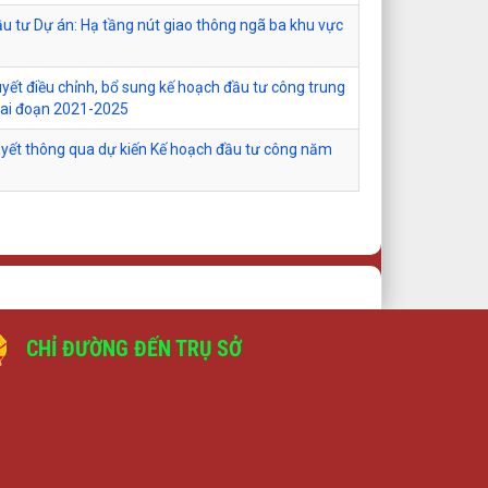
ầu tư Dự án: Hạ tầng nút giao thông ngã ba khu vực
uyết điều chỉnh, bổ sung kế hoạch đầu tư công trung
iai đoạn 2021-2025
quyết thông qua dự kiến Kế hoạch đầu tư công năm
CHỈ ĐƯỜNG ĐẾN TRỤ SỞ