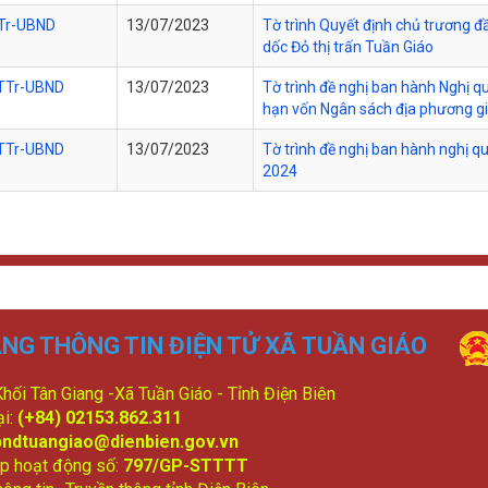
Tr-UBND
13/07/2023
Tờ trình Quyết định chủ trương đ
dốc Đỏ thị trấn Tuần Giáo
TTr-UBND
13/07/2023
Tờ trình đề nghị ban hành Nghị q
hạn vốn Ngân sách địa phương g
TTr-UBND
13/07/2023
Tờ trình đề nghị ban hành nghị 
2024
NG THÔNG TIN ĐIỆN TỬ XÃ TUẦN GIÁO
 Khối Tân Giang -Xã Tuần Giáo - Tỉnh Điện Biên
ại:
(+84) 02153.862.311
bndtuangiao@dienbien.gov.vn
p hoạt động số:
797/GP-STTTT