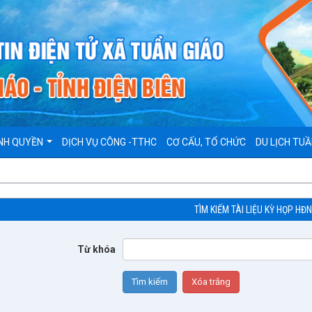
NH QUYỀN
DỊCH VỤ CÔNG -TTHC
CƠ CẤU, TỔ CHỨC
DU LỊCH TUẦ
TÌM KIẾM TÀI LIỆU KỲ HỌP HĐ
Từ khóa