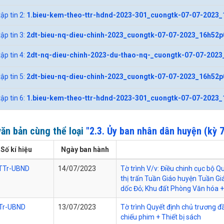
tập tin 2:
1.bieu-kem-theo-ttr-hdnd-2023-301_cuongtk-07-07-2023_
tập tin 3:
2dt-bieu-nq-dieu-chinh-2023_cuongtk-07-07-2023_16h52p
tập tin 4:
2dt-nq-dieu-chinh-2023-du-thao-nq-_cuongtk-07-07-2023
tập tin 5:
2dt-bieu-nq-dieu-chinh-2023_cuongtk-07-07-2023_16h52p
tập tin 6:
1.bieu-kem-theo-ttr-hdnd-2023-301_cuongtk-07-07-2023_
ăn bản cùng thể loại
"2.3. Ủy ban nhân dân huyện (kỳ 7
Số kí hiệu
Ngày ban hành
TTr-UBND
14/07/2023
Tờ trình V/v: Điều chinh cục bộ Q
thị trấn Tuần Giáo huyện Tuần Giá
dốc Đỏ; Khu đất Phòng Văn hóa + 
Tr-UBND
13/07/2023
Tờ trình Quyết định chủ trương đ
chiếu phim + Thiết bị sách