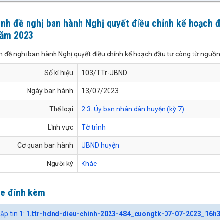
ình đề nghị ban hành Nghị quyết điều chỉnh kế hoạch 
năm 2023
nh đề nghị ban hành Nghị quyết điều chỉnh kế hoạch đầu tư công từ nguồ
Số kí hiệu
103/TTr-UBND
Ngày ban hành
13/07/2023
Thể loại
2.3. Ủy ban nhân dân huyện (kỳ 7)
Lĩnh vực
Tờ trình
Cơ quan ban hành
UBND huyện
Người ký
Khác
le đính kèm
tập tin 1:
1.ttr-hdnd-dieu-chinh-2023-484_cuongtk-07-07-2023_16h