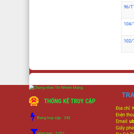
96/T
104/
102/
TRA
THỐNG KÊ TRUY CẬP
Địa chỉ:
Điện tho
Đang truy cập
342
Email:
u
Giấy phé
Hôm nay
2,021