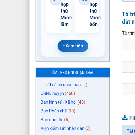
họp
họp
thứ
thứ
Tờ tr
Mười
Mười
đất 
lăm
bốn
Tờ trì
Xem tiếp
TÌM THEO NƠI SOẠN THẢO
-- Tất cả cơ quan ban...
()
UBND huyện
(460)
Ban kinh tế - Xã hội
(40)
Ban Pháp chế
(10)
Fi
Ban dân tộc
(6)
Viện kiểm sát nhân dân
(2)
Tải 