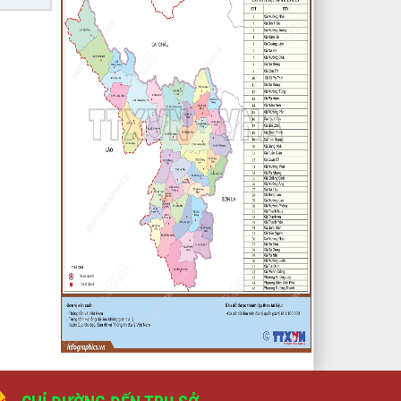
lượt xem: 3382 | lượt tải:461
1/NQ-TTHĐND
Nghị quyết V/v: Điều chỉnh cục bộ
quy hoạch chi tiết xây dựng tỷ lệ
1/500 Khu trung tâm thị trấn Tuần
Giáo huyện Tuần Giáo tỉnh Điện Biên
( Khu dân cư số 1 Thị trấn Tuần
Giáo; Khu dân cư số 2 Thị trấn Tuần
Giáo; Khu dân cư mới số 3
lượt xem: 2804 | lượt tải:1460
2/CV-BDT
Đề xuất chuyên đề giám sát năm
2024
lượt xem: 3926 | lượt tải:979
4/CV-BKTXH
Đề xuất nội dung giám sát năm
2024 của TT HĐND huyện
lượt xem: 4947 | lượt tải:1315