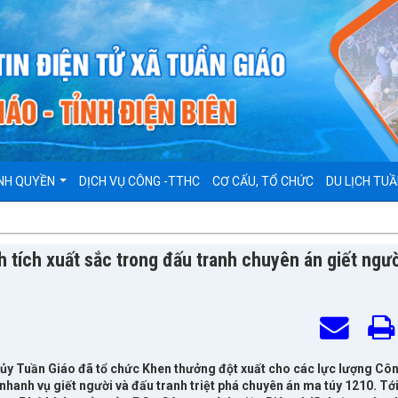
NH QUYỀN
DỊCH VỤ CÔNG -TTHC
CƠ CẤU, TỔ CHỨC
DU LỊCH TUẦ
tích xuất sắc trong đấu tranh chuyên án giết ngườ
n ủy Tuần Giáo đã tổ chức Khen thưởng đột xuất cho các lực lượng Cô
nhanh vụ giết người và đấu tranh triệt phá chuyên án ma túy 1210. Tớ