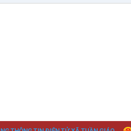
NG THÔNG TIN ĐIỆN TỬ XÃ TUẦN GIÁO