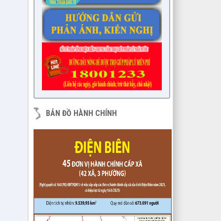
Kế hoạch Học tập, trao đổi kinh
tịch UBND tỉnh
nghiệm năm 2023 của HĐND huyện
lượt xem: 365 | lượt tải:161
khóa XXI, nhiệm kỳ 2021 - 2026 tại
các huyện thuộc các tỉnh phía Nam
lượt xem: 15591 | lượt tải:1682
6/KH-BPC
Kế hoạch giám sát việc thực hiện
các quy định của pháp luật về công
tác thi hành án dân sự trên địa bàn
huyện năm 2021, 2022
lượt xem: 3455 | lượt tải:975
BẢN ĐỒ HÀNH CHÍNH
7/QĐ-BPC
Quyết định thành lập đoàn giám sát
việc thực hiện các quy định của
pháp luật về công tác thi hành án
dân sự trên địa bàn huyện năm
2021, 2022
lượt xem: 3389 | lượt tải:597
230/CTr-TT HĐND
Chương trình công tác tháng
03/2023 của TT HĐND