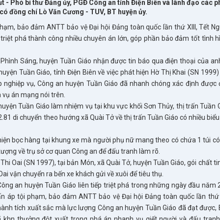
ụt - Phó bí thư Đảng ủy, PGĐ Công an tỉnh Điện Biên và lãnh đạo các 
 có đồng chí Lò Văn Cương - TUV, BT huyện ủy.
 phạm, bảo đảm ANTT bảo vệ Đại hội Đảng toàn quốc lần thứ XIII, Tết N
triệt phá thành công nhiều chuyên án lớn, góp phần bảo đảm tốt tình 
ình Sáng, huyện Tuần Giáo nhận được tin báo qua điện thoại của an
huyện Tuần Giáo, tỉnh Điện Biên về việc phát hiện Hờ Thị Khai (SN 1999)
háp nghiệp vụ, Công an huyện Tuần Giáo đã nhanh chóng xác định được 
 vụ án mạng nói trên.
n Tuần Giáo làm nhiệm vụ tại khu vực khối Sơn Thủy, thị trấn Tuần G
.81 di chuyển theo hướng xã Quài Tở về thị trấn Tuần Giáo có nhiều biểu
n bọc hàng tại khung xe mà người phụ nữ mang theo có chứa 1 túi có 
tượng về trụ sở cơ quan Công an để đấu tranh làm rõ.
Oai (SN 1997), tại bản Món, xã Quài Tở, huyện Tuần Giáo, gói chất tin
ai vận chuyển ra bến xe khách gửi về xuôi để tiêu thụ.
g an huyện Tuần Giáo liên tiếp triệt phá trong những ngày đầu năm 
n áp tội phạm, bảo đảm ANTT bảo vệ Đại hội Đảng toàn quốc lần thứ X
hành tích xuất sắc mà lực lượng Công an huyện Tuần Giáo đã đạt được,
 khn thưởng đột xuất trong phá án nhanh vụ giết người và đấu tranh 