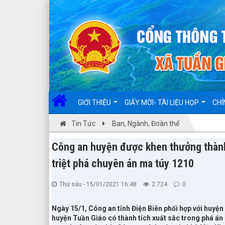
Đã kết nối EMC
GIỚI THIỆU
GIẤY MỜI- TÀI LIỆU HỌP
CHÍ
Tin Tức
Ban, Ngành, Đoàn thể
Công an huyện được khen thưởng thành 
triệt phá chuyên án ma túy 1210
Thứ sáu - 15/01/2021 16:48
2.724
0
Ngày 15/1, Công an tỉnh Điện Biên phối hợp với huyệ
huyện Tuần Giáo có thành tích xuất sắc trong phá án 