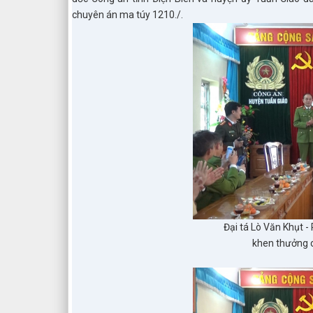
chuyên án ma túy 1210./.
Đại tá Lò Văn Khụt -
khen thưởng c