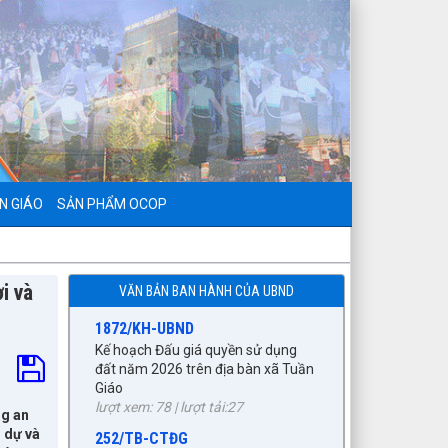
797./TTPTQĐ-KV2
Về việc đăng tải lên trên Cổng
thông tin điện tử của UBND xã Tuần
Giáo công khai dự thảo phương án
bồi thường, hỗ trợ (đợt 6)công trình:
N GIÁO
SẢN PHẨM OCOP
Hồ bản phủ thuộc dự án cụm
Hồbản Phủ - Nậm Là tỉnh Điện Biên
lượt xem: 46 | lượt tải:33
1872/KH-UBND
i và
VĂN BẢN BAN HÀNH CỦA UBND
Kế hoạch Đấu giá quyền sử dụng
đất năm 2026 trên địa bàn xã Tuần
Giáo
lượt xem: 78 | lượt tải:27
252/TB-CTĐG
ng an
THÔNG BÁO ĐẤU GIÁ TÀI SẢN
i dự và
lượt xem: 192 | lượt tải:85