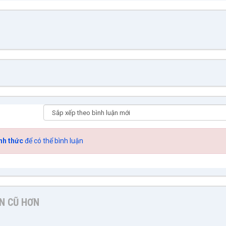
nh thức
để có thể bình luận
N CŨ HƠN