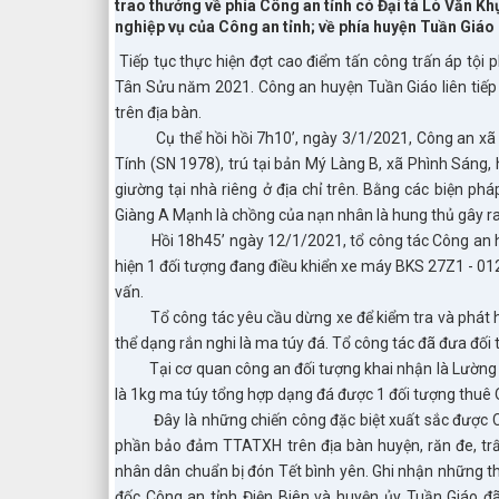
trao thưởng về phía Công an tỉnh có Đại tá Lò Văn Kh
nghiệp vụ của Công an tỉnh; về phía huyện Tuần Giáo
Tiếp tục thực hiện đợt cao điểm tấn công trấn áp tội
Tân Sửu năm 2021. Công an huyện Tuần Giáo liên tiếp 
trên địa bàn.
Cụ thể hồi hồi 7h10’, ngày 3/1/2021, Công an xã Ph
Tính (SN 1978), trú tại bản Mý Làng B, xã Phình Sáng, 
giường tại nhà riêng ở địa chỉ trên. Bằng các biện p
Giàng A Mạnh là chồng của nạn nhân là hung thủ gây ra
Hồi 18h45’ ngày 12/1/2021, tổ công tác Công an huyệ
hiện 1 đối tượng đang điều khiển xe máy BKS 27Z1 - 012
vấn.
Tổ công tác yêu cầu dừng xe để kiểm tra và phát hiệ
thể dạng rắn nghi là ma túy đá. Tổ công tác đã đưa đối 
Tại cơ quan công an đối tượng khai nhận là Lường Thi 
là 1kg ma túy tổng hợp dạng đá được 1 đối tượng thuê O
Đây là những chiến công đặc biệt xuất sắc được Côn
phần bảo đảm TTATXH trên địa bàn huyện, răn đe, trấ
nhân dân chuẩn bị đón Tết bình yên. Ghi nhận những t
đốc Công an tỉnh Điện Biên và huyện ủy Tuần Giáo đã