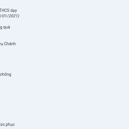
 THCS dạy
8/01/2021)
ng quà
 vụ Chánh
n
 chống
đức phục