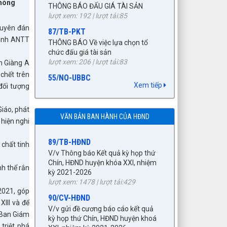
phòng
87/TB-PKT
THÔNG BÁO Về việc lựa chọn tổ
guyên đán
chức đấu giá tài sản
hình ANTT
lượt xem: 206 | lượt tải:83
55/NQ-UBBC
27/NQ-HĐND
h Giàng A
Nghị quyết công bố kết quả bầu cử
Về chủ trương sắp xếp đơn vị hành
 chết trên
và danh sách những người trúng cử
chính cấp xã trên địa bàn huyện
Xem tiếp
đại biểu HĐND xã Tuần Giáo khóa II,
đối tượng
Tuần Giáo, tỉnh Điện Biên (gửi bản
nhiệm kỳ 2026 - 2031 theo từng
kèm Biên Bản kỳ họp HĐND)
đơn vị bầu cử (có danh sách kèm
lượt xem: 1525 | lượt tải:961
iáo, phát
theo)
VĂN BẢN BAN HÀNH CỦA HĐND
 hiện nghi
89/TB-HĐND
lượt xem: 382 | lượt tải:175
V/v Thông báo Kết quả kỳ họp thứ
672/KH-UBND
Chín, HĐND huyện khóa XXI, nhiệm
chất tinh
KẾ HOẠCH tháng 3 năm 2026 Đấu
kỳ 2021-2026
giá quyền sử dụng đất, để giao đất
lượt xem: 1478 | lượt tải:429
h thể rắn
có thu tiền sử dụng đất thông qua
90/CV-HĐND
hình thức đấu giá quyền sử dụng
V/v gửi đề cương báo cáo kết quả
đất năm 2026
2021, góp
kỳ họp thứ Chín, HĐND huyện khoá
lượt xem: 268 | lượt tải:247
III và để
XXI, nhiệm kỳ 2021-2026
 Ban Giám
92/QĐ-BNG
lượt xem: 2268 | lượt tải:1084
triệt phá
Về việc công bố danh mục văn bản