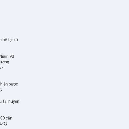
 bộ tại xã
 Niệm 90
dương
6-
 hiện bước
)
ữ tại huyện
500 căn
021)