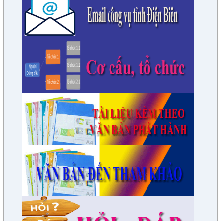
Kế hoạch Học tập, trao đổi kinh nghiệm năm 2023 của HĐND
huyện khóa XXI, nhiệm kỳ 2021 - 2026 tại các huyện thuộc
các tỉnh phía Nam
lượt xem: 15590 | lượt tải:1682
6/KH-BPC
Kế hoạch giám sát việc thực hiện các quy định của pháp luật
về công tác thi hành án dân sự trên địa bàn huyện năm 2021,
2022
lượt xem: 3454 | lượt tải:975
7/QĐ-BPC
Quyết định thành lập đoàn giám sát việc thực hiện các quy
định của pháp luật về công tác thi hành án dân sự trên địa
bàn huyện năm 2021, 2022
lượt xem: 3388 | lượt tải:597
230/CTr-TT HĐND
Chương trình công tác tháng 03/2023 của TT HĐND
lượt xem: 3381 | lượt tải:461
1/NQ-TTHĐND
Nghị quyết V/v: Điều chỉnh cục bộ quy hoạch chi tiết xây dựng
tỷ lệ 1/500 Khu trung tâm thị trấn Tuần Giáo huyện Tuần Giáo