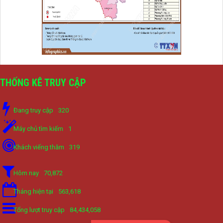
THỐNG KÊ TRUY CẬP
Đang truy cập
320
Máy chủ tìm kiếm
1
Khách viếng thăm
319
Hôm nay
70,872
Tháng hiện tại
563,618
Tổng lượt truy cập
84,434,058