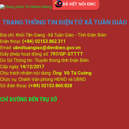
ĐÃ KẾT NỐI EMC
TRANG THÔNG TIN ĐIỆN TỬ XÃ TUẦN GIÁO
Địa chỉ: Khối Tân Giang -Xã Tuần Giáo - Tỉnh Điện Biên
Điện thoại:
(+84) 02153.862.311
Email:
ubndtuangiao@dienbien.gov.vn
Giấy phép hoạt động số:
797/GP-STTTT
Do Sở Thông tin- Truyền thông tỉnh Điện Biên
Cấp ngày
14/12/2017
Chịu trách nhiệm nội dung:
Ông Võ Tá Cường
Chức vụ: Chánh Văn phòng HĐND và UBND
Số điện thoại:
(+84) 02153.860.828
CHỈ ĐƯỜNG ĐẾN TRỤ SỞ