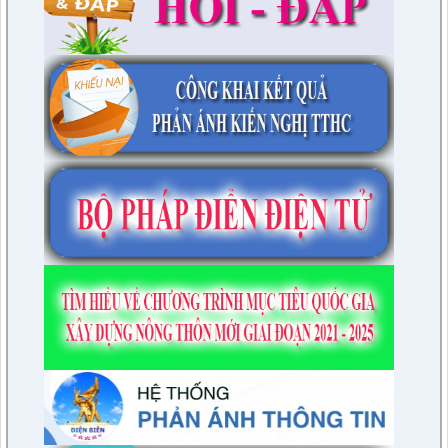
tỉnh Điện Biên ( Khu dân cư số 1 Thị trấn Tuần Giáo; Khu dân
cư số 2 Thị trấn Tuần Giáo; Khu dân cư mới số 3
lượt xem: 2803 | lượt tải:1458
2/CV-BDT
Đề xuất chuyên đề giám sát năm 2024
lượt xem: 3925 | lượt tải:979
4/CV-BKTXH
Đề xuất nội dung giám sát năm 2024 của TT HĐND huyện
lượt xem: 4945 | lượt tải:1315