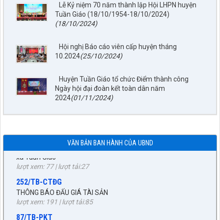
Lễ Kỷ niệm 70 năm thành lập Hội LHPN huyện
Tuần Giáo (18/10/1954-18/10/2024)
(18/10/2024)
Hội nghị Báo cáo viên cấp huyện tháng
797./TTPTQĐ-KV2
10.2024
(25/10/2024)
Về việc đăng tải lên trên Cổng thông tin điện tử của UBND xã
Tuần Giáo công khai dự thảo phương án bồi thường, hỗ trợ
Huyện Tuần Giáo tổ chức Điểm thành công
(đợt 6)công trình: Hồ bản phủ thuộc dự án cụm Hồbản Phủ -
Ngày hội đại đoàn kết toàn dân năm
Nậm Là tỉnh Điện Biên
2024
(01/11/2024)
lượt xem: 45 | lượt tải:33
1872/KH-UBND
Kế hoạch Đấu giá quyền sử dụng đất năm 2026 trên địa bàn
xã Tuần Giáo
VĂN BẢN BAN HÀNH CỦA UBND
lượt xem: 77 | lượt tải:27
252/TB-CTĐG
THÔNG BÁO ĐẤU GIÁ TÀI SẢN
lượt xem: 191 | lượt tải:85
87/TB-PKT
THÔNG BÁO Về việc lựa chọn tổ chức đấu giá tài sản
lượt xem: 205 | lượt tải:83