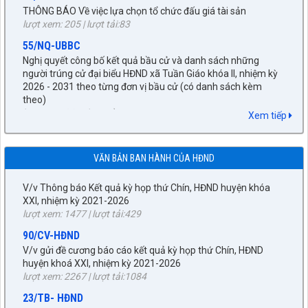
55/NQ-UBBC
Nghị quyết công bố kết quả bầu cử và danh sách những
người trúng cử đại biểu HĐND xã Tuần Giáo khóa II, nhiệm kỳ
2026 - 2031 theo từng đơn vị bầu cử (có danh sách kèm
27/NQ-HĐND
theo)
lượt xem: 381 | lượt tải:174
Về chủ trương sắp xếp đơn vị hành chính cấp xã trên địa bàn
huyện Tuần Giáo, tỉnh Điện Biên (gửi bản kèm Biên Bản kỳ
672/KH-UBND
Xem tiếp
họp HĐND)
KẾ HOẠCH tháng 3 năm 2026 Đấu giá quyền sử dụng đất, để
lượt xem: 1524 | lượt tải:960
giao đất có thu tiền sử dụng đất thông qua hình thức đấu giá
89/TB-HĐND
quyền sử dụng đất năm 2026
VĂN BẢN BAN HÀNH CỦA HĐND
lượt xem: 267 | lượt tải:247
V/v Thông báo Kết quả kỳ họp thứ Chín, HĐND huyện khóa
XXI, nhiệm kỳ 2021-2026
92/QĐ-BNG
lượt xem: 1477 | lượt tải:429
Về việc công bố danh mục văn bản quy phạm pháp luật hết
90/CV-HĐND
hiệu lực toàn bộ và văn bản quy phạm pháp luật hết hiệu lực
một phần thuộc lĩnh vực quản lý Nhà nước của Bộ ngoại giao
V/v gửi đề cương báo cáo kết quả kỳ họp thứ Chín, HĐND
năm 2025
huyện khoá XXI, nhiệm kỳ 2021-2026
lượt xem: 331 | lượt tải:124
lượt xem: 2267 | lượt tải:1084
56/QĐ-UBND
23/TB- HĐND
Về việc công bố danh mục văn bản quy phạm pháp luật do
V/v thông báo thời gian, lịch giám sát chuyên đề của HĐND
Hội đồng nhân dân, Ủy ban nhân dân tỉnh Điện Biên ban hành
huyện.