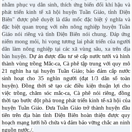
nhằm phục vụ dân sinh, thích ứng biến đổi khí hậu và
phát triển kinh tế xã hội huyện Tuần Giáo, tỉnh Điện
Biên" được phê duyệt là dấu mốc đặc biệt ý nghĩa và
đặc biệt quan trọng với nền nông nghiệp huyện Tuần
Giáo nói riêng và tỉnh Điện Biên nói chung. Đáp ứng
niểm mong mỏi, hi vọng tương lai phát triển của người
dân làm nông nghiệp tại các xã vùng sâu, xa trên địa
bàn huyện.
Dự án được đầu tư
sẽ cấp nước tưới và hình
thành vùng trồng Mắc-ca, Cà phê tập trung với quy mô
21 nghìn ha tại huyện Tuần Giáo; bảo đảm cấp nước
sinh hoạt cho 35 nghìn người (đạt 1/3 dân số toàn
huyện).
Đồng thời
sẽ tạo các điều kiện thuận lợi cho
việc trồng, chăm sóc mắc-ca, Cà phê nói riêng, đồng
thời tạo bước đột phá trong phát triển kinh tế-xã hội của
huyện Tuần Giáo. Đưa Tuần Giáo trở thành huyện đầu
tiên
trên địa bàn tỉnh Điện Biên
hoàn thiện được quy
hoạch mạng lưới hồ chứa và đảm bảo vững chắc an ninh
nguồn nước./.