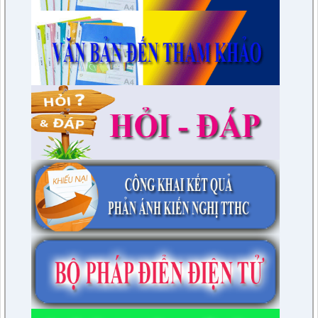
lượt xem: 3387 | lượt tải:596
230/CTr-TT HĐND
Chương trình công tác tháng 03/2023 của TT HĐND
lượt xem: 3379 | lượt tải:461
1/NQ-TTHĐND
Nghị quyết V/v: Điều chỉnh cục bộ quy hoạch chi tiết xây dựng
tỷ lệ 1/500 Khu trung tâm thị trấn Tuần Giáo huyện Tuần Giáo
tỉnh Điện Biên ( Khu dân cư số 1 Thị trấn Tuần Giáo; Khu dân
cư số 2 Thị trấn Tuần Giáo; Khu dân cư mới số 3
lượt xem: 2803 | lượt tải:1456
2/CV-BDT
Đề xuất chuyên đề giám sát năm 2024
lượt xem: 3923 | lượt tải:979
4/CV-BKTXH
Đề xuất nội dung giám sát năm 2024 của TT HĐND huyện
lượt xem: 4940 | lượt tải:1315