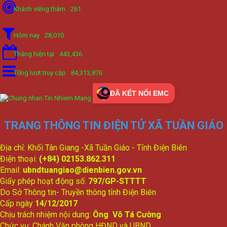
Khách viếng thăm
261
Hôm nay
28,010
Tháng hiện tại
443,436
Tổng lượt truy cập
84,313,876
ĐÃ KẾT NỐI EMC
TRANG THÔNG TIN ĐIỆN TỬ XÃ TUẦN GIÁO
Địa chỉ: Khối Tân Giang -Xã Tuần Giáo - Tỉnh Điện Biên
Điện thoại:
(+84) 02153.862.311
Email:
ubndtuangiao@dienbien.gov.vn
Giấy phép hoạt động số:
797/GP-STTTT
Do Sở Thông tin- Truyền thông tỉnh Điện Biên
Cấp ngày
14/12/2017
Chịu trách nhiệm nội dung:
Ông Võ Tá Cường
Chức vụ: Chánh Văn phòng HĐND và UBND