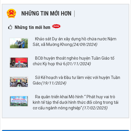
NHỮNG TIN MỚI HƠN
NHỮNG TIN CŨ HƠN
Những tin mới hơn
Khảo sát Dự án xây dựng hồ chứa nước Nậm
Sát, xã Mường Khong
(24/09/2024)
BCĐ huyện thoát nghèo huyện Tuần Giáo tổ
chức Kỳ họp thứ 6
(01/11/2024)
Sở Kế hoạch và Đầu tư làm việc với huyện Tuần
797./TTPTQĐ-KV2
Giáo
(19/11/2024)
Về việc đăng tải lên trên Cổng thông tin điện tử của UBND xã
Tuần Giáo công khai dự thảo phương án bồi thường, hỗ trợ
Ra quân triển khai Mô hình “ Phát huy vai trò
(đợt 6)công trình: Hồ bản phủ thuộc dự án cụm Hồbản Phủ -
kinh tế tập thể dưới hình thức đổi công trong tái
Nậm Là tỉnh Điện Biên
cơ cấu ngành nông nghiệp”
(17/02/2025)
lượt xem: 41 | lượt tải:33
1872/KH-UBND
Kế hoạch Đấu giá quyền sử dụng đất năm 2026 trên địa bàn