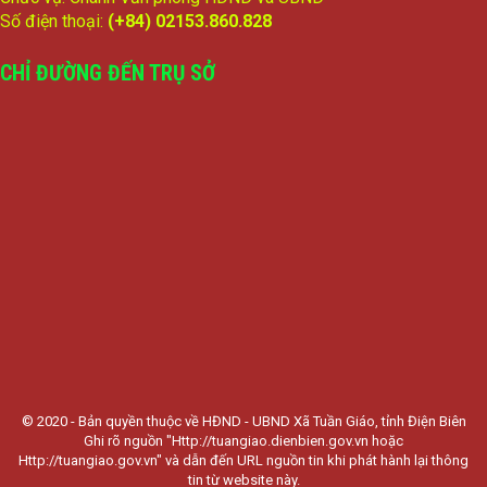
Số điện thoại:
(+84) 02153.860.828
CHỈ ĐƯỜNG ĐẾN TRỤ SỞ
© 2020 - Bản quyền thuộc về HĐND - UBND Xã Tuần Giáo, tỉnh Điện Biên
Ghi rõ nguồn "Http://tuangiao.dienbien.gov.vn hoặc
Http://tuangiao.gov.vn" và dẫn đến URL nguồn tin khi phát hành lại thông
tin từ website này.