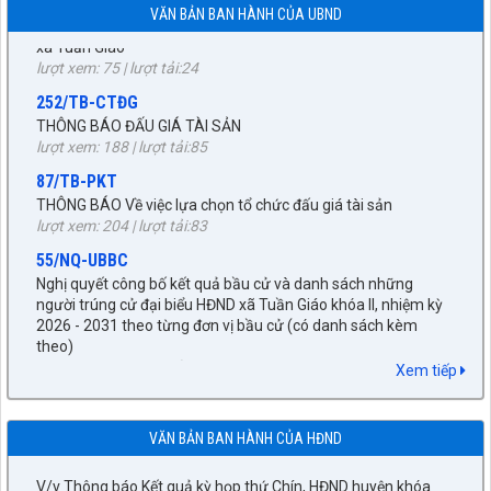
xã Tuần Giáo
VĂN BẢN BAN HÀNH CỦA UBND
lượt xem: 75 | lượt tải:24
252/TB-CTĐG
THÔNG BÁO ĐẤU GIÁ TÀI SẢN
lượt xem: 188 | lượt tải:85
87/TB-PKT
THÔNG BÁO Về việc lựa chọn tổ chức đấu giá tài sản
lượt xem: 204 | lượt tải:83
55/NQ-UBBC
Nghị quyết công bố kết quả bầu cử và danh sách những
người trúng cử đại biểu HĐND xã Tuần Giáo khóa II, nhiệm kỳ
2026 - 2031 theo từng đơn vị bầu cử (có danh sách kèm
27/NQ-HĐND
theo)
lượt xem: 376 | lượt tải:173
Về chủ trương sắp xếp đơn vị hành chính cấp xã trên địa bàn
huyện Tuần Giáo, tỉnh Điện Biên (gửi bản kèm Biên Bản kỳ
672/KH-UBND
họp HĐND)
Xem tiếp
KẾ HOẠCH tháng 3 năm 2026 Đấu giá quyền sử dụng đất, để
lượt xem: 1520 | lượt tải:956
giao đất có thu tiền sử dụng đất thông qua hình thức đấu giá
89/TB-HĐND
quyền sử dụng đất năm 2026
VĂN BẢN BAN HÀNH CỦA HĐND
lượt xem: 263 | lượt tải:244
V/v Thông báo Kết quả kỳ họp thứ Chín, HĐND huyện khóa
XXI, nhiệm kỳ 2021-2026
92/QĐ-BNG
lượt xem: 1476 | lượt tải:429