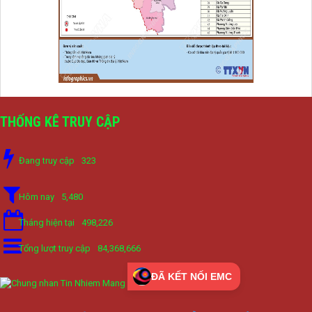
THỐNG KÊ TRUY CẬP
Đang truy cập
323
Hôm nay
5,480
Tháng hiện tại
498,226
Tổng lượt truy cập
84,368,666
ĐÃ KẾT NỐI EMC