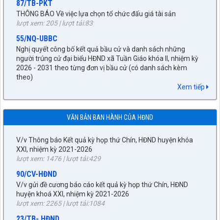
lượt xem: 205 | lượt tải:83
55/NQ-UBBC
Nghị quyết công bố kết quả bầu cử và danh sách những
người trúng cử đại biểu HĐND xã Tuần Giáo khóa II, nhiệm kỳ
2026 - 2031 theo từng đơn vị bầu cử (có danh sách kèm
27/NQ-HĐND
theo)
lượt xem: 377 | lượt tải:173
Về chủ trương sắp xếp đơn vị hành chính cấp xã trên địa bàn
huyện Tuần Giáo, tỉnh Điện Biên (gửi bản kèm Biên Bản kỳ
672/KH-UBND
Xem tiếp
họp HĐND)
KẾ HOẠCH tháng 3 năm 2026 Đấu giá quyền sử dụng đất, để
lượt xem: 1521 | lượt tải:957
giao đất có thu tiền sử dụng đất thông qua hình thức đấu giá
89/TB-HĐND
quyền sử dụng đất năm 2026
VĂN BẢN BAN HÀNH CỦA HĐND
lượt xem: 265 | lượt tải:246
V/v Thông báo Kết quả kỳ họp thứ Chín, HĐND huyện khóa
XXI, nhiệm kỳ 2021-2026
92/QĐ-BNG
lượt xem: 1476 | lượt tải:429
Về việc công bố danh mục văn bản quy phạm pháp luật hết
90/CV-HĐND
hiệu lực toàn bộ và văn bản quy phạm pháp luật hết hiệu lực
một phần thuộc lĩnh vực quản lý Nhà nước của Bộ ngoại giao
V/v gửi đề cương báo cáo kết quả kỳ họp thứ Chín, HĐND
năm 2025
huyện khoá XXI, nhiệm kỳ 2021-2026
lượt xem: 329 | lượt tải:124
lượt xem: 2265 | lượt tải:1084
56/QĐ-UBND
23/TB- HĐND
Về việc công bố danh mục văn bản quy phạm pháp luật do
V/v thông báo thời gian, lịch giám sát chuyên đề của HĐND