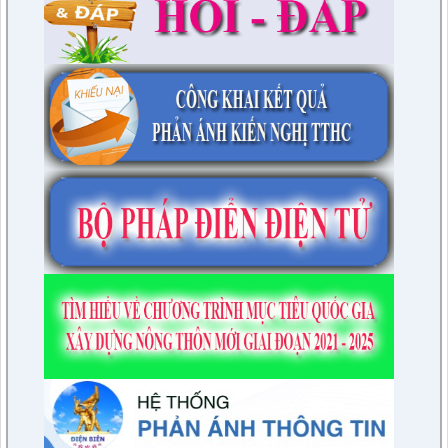
tỉnh Điện Biên ( Khu dân cư số 1 Thị trấn Tuần Giáo; Khu dân
cư số 2 Thị trấn Tuần Giáo; Khu dân cư mới số 3
lượt xem: 2803 | lượt tải:1457
2/CV-BDT
Đề xuất chuyên đề giám sát năm 2024
lượt xem: 3925 | lượt tải:979
4/CV-BKTXH
Đề xuất nội dung giám sát năm 2024 của TT HĐND huyện
lượt xem: 4941 | lượt tải:1315