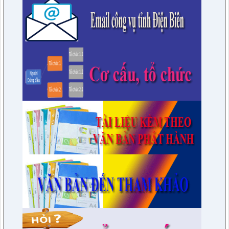
76/KH-HĐND
Kế hoạch Học tập, trao đổi kinh nghiệm năm 2023 của HĐND
huyện khóa XXI, nhiệm kỳ 2021 - 2026 tại các huyện thuộc
các tỉnh phía Nam
lượt xem: 15584 | lượt tải:1681
6/KH-BPC
Kế hoạch giám sát việc thực hiện các quy định của pháp luật
về công tác thi hành án dân sự trên địa bàn huyện năm 2021,
2022
lượt xem: 3453 | lượt tải:974
7/QĐ-BPC
Quyết định thành lập đoàn giám sát việc thực hiện các quy
định của pháp luật về công tác thi hành án dân sự trên địa
bàn huyện năm 2021, 2022
lượt xem: 3387 | lượt tải:597
230/CTr-TT HĐND
Chương trình công tác tháng 03/2023 của TT HĐND
lượt xem: 3379 | lượt tải:461
1/NQ-TTHĐND
Nghị quyết V/v: Điều chỉnh cục bộ quy hoạch chi tiết xây dựng
tỷ lệ 1/500 Khu trung tâm thị trấn Tuần Giáo huyện Tuần Giáo