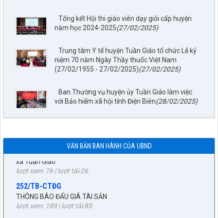
Tổng kết Hội thi giáo viên dạy giỏi cấp huyện
năm học 2024-2025
(27/02/2025)
Trung tâm Y tế huyện Tuần Giáo tổ chức Lễ kỷ
niệm 70 năm Ngày Thầy thuốc Việt Nam
797./TTPTQĐ-KV2
(27/02/1955 - 27/02/2025)
(27/02/2025)
Về việc đăng tải lên trên Cổng thông tin điện tử của UBND xã
Tuần Giáo công khai dự thảo phương án bồi thường, hỗ trợ
(đợt 6)công trình: Hồ bản phủ thuộc dự án cụm Hồbản Phủ -
Ban Thường vụ huyện ủy Tuần Giáo làm việc
Nậm Là tỉnh Điện Biên
với Bảo hiểm xã hội tỉnh Điện Biên
(28/02/2025)
lượt xem: 43 | lượt tải:33
1872/KH-UBND
Kế hoạch Đấu giá quyền sử dụng đất năm 2026 trên địa bàn
xã Tuần Giáo
VĂN BẢN BAN HÀNH CỦA UBND
lượt xem: 76 | lượt tải:26
252/TB-CTĐG
THÔNG BÁO ĐẤU GIÁ TÀI SẢN
lượt xem: 189 | lượt tải:85
87/TB-PKT
THÔNG BÁO Về việc lựa chọn tổ chức đấu giá tài sản