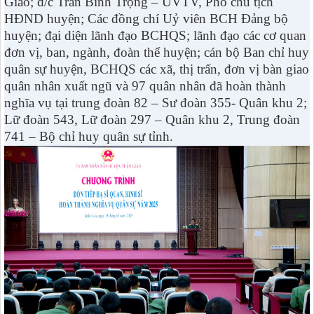
Giáo; đ/c Trần Bình Trọng – UVTV, Phó chủ tịch
HĐND huyện; Các đồng chí Uỷ viên BCH Đảng bộ
huyện; đại diện lãnh đạo BCHQS; lãnh đạo các cơ quan
đơn vị, ban, ngành, đoàn thể huyện; cán bộ Ban chỉ huy
quân sự huyện, BCHQS các xã, thị trấn, đơn vị bàn giao
quân nhân xuất ngũ và 97 quân nhân đã hoàn thành
nghĩa vụ tại trung đoàn 82 – Sư đoàn 355- Quân khu 2;
Lữ đoàn 543, Lữ đoàn 297 – Quân khu 2, Trung đoàn
741 – Bộ chỉ huy quân sự tỉnh.