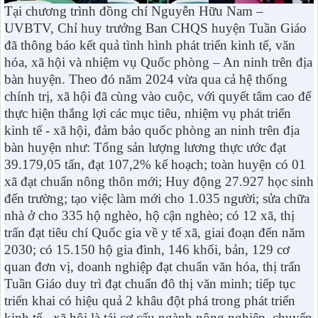
Tại chương trình đồng chí Nguyễn Hữu Nam –
UVBTV, Chỉ huy trưởng Ban CHQS huyện Tuần Giáo
đã thông báo kết quả tình hình phát triển kinh tế, văn
hóa, xã hội và nhiệm vụ Quốc phòng – An ninh trên địa
bàn huyện. Theo đó năm 2024 vừa qua cả hệ thống
chính trị, xã hội đã cùng vào cuộc, với quyết tâm cao để
thực hiện thắng lợi các mục tiêu, nhiệm vụ phát triển
kinh tế - xã hội, đảm bảo quốc phòng an ninh trên địa
bàn huyện như: Tổng sản lượng lương thực ước đạt
39.179,05 tấn, đạt 107,2% kế hoạch; toàn huyện có 01
xã đạt chuẩn nông thôn mới; Huy động 27.927 học sinh
đến trường; tạo việc làm mới cho 1.035 người; sửa chữa
nhà ở cho 335 hộ nghèo, hộ cận nghèo; có 12 xã, thị
trấn đạt tiêu chí Quốc gia về y tế xã, giai đoạn đến năm
2030; có 15.150 hộ gia đình, 146 khối, bản, 129 cơ
quan đơn vị, doanh nghiệp đạt chuẩn văn hóa, thị trấn
Tuần Giáo duy trì đạt chuẩn đô thị văn minh; tiếp tục
triển khai có hiệu quả 2 khâu đột phá trong phát triển
kinh tế - xã hội là tái cơ cấu ngành nông nghiệp, chuyển