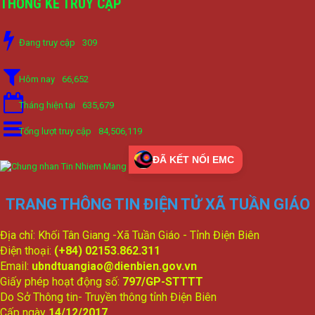
THỐNG KÊ TRUY CẬP
Đang truy cập
309
Hôm nay
66,652
Tháng hiện tại
635,679
Tổng lượt truy cập
84,506,119
ĐÃ KẾT NỐI EMC
TRANG THÔNG TIN ĐIỆN TỬ XÃ TUẦN GIÁO
Địa chỉ: Khối Tân Giang -Xã Tuần Giáo - Tỉnh Điện Biên
Điện thoại:
(+84) 02153.862.311
Email:
ubndtuangiao@dienbien.gov.vn
Giấy phép hoạt động số:
797/GP-STTTT
Do Sở Thông tin- Truyền thông tỉnh Điện Biên
Cấp ngày
14/12/2017