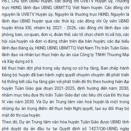
PBT, Chủ tịch UBND huyện; các đồng chí UVBTV Huyện ủy, Thường
trực HĐND, lãnh đạo UBND, UBMTTQ Việt Nam huyện. Các đồng chí
nguyên là UVBTV Huyện ủy; Nguyên là thường trực HĐND, Nguyên là
lãnh đạo UBND huyện qua các thời kỳ; các đồng chí Ủy viên UBND
huyện khóa XXI, nhiệm kỳ 2021 - 2026; các đồng chí lãnh đạo các
phòng, ban, cơ quan, đơn vị, đoàn thể; các tổ chức chính trị xã hội, các
hội của huyện và đơn vị đứng chân trên địa bàn huyện; các đại biểu
lãnh đạo Đảng ủy, HĐND, UBND, UBMTTQ Việt Nam Thị trấn Tuần Giáo;
lãnh đạo và nhân lực thực hiện dự án của Công ty TNHH Thương Mại
và Xây dựng số 6.
Để thực hiện đột phá trong xây dựng cơ sở hạ tầng, Ban chấp hành
Đảng bộ huyện đã ban hành nghị quyết chuyên chuyên đề phát triển
hệ thống kết cấu hạ tầng gắn với phát triển đô thị theo hướng hiện đại
huyện Tuần Giáo giai đoạn 2021-2025, định hướng đến năm 2030,
nhằm mục tiêu đưa thị trấn Tuần Giáo đạt các tiêu chí của Đô thị loại
IV vào năm 2030. Và Dự án Trung tâm văn hoá huyện là một trong
những dự án trọng điểm để thực hiện Nghị quyết, tạo sự đổi thay bộ
mặt đô thị của huyện.
Theo đó, Dự án Trung tâm văn hóa huyện Tuần Giáo được UBND tỉnh
phê duyệt dự án đầu tư tại Quyết định số 1427/QĐ-UBND, ngày