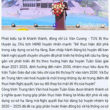
Phát biểu tại lễ khánh thành, đồng chí Lò Văn Cương - TUV, Bí thư
Huyện ủy, Chủ tịch HĐND huyện nhấn mạnh: “Để thực hiện đột phá
trong xây dựng cơ sở hạ tầng, Ban chấp hành Đảng bộ huyện đã ban
hành nghị quyết chuyên chuyên đề phát triển hệ thống kết cấu hạ tầng
gắn với phát triển đô thị theo hướng hiện đại huyện Tuần Giáo giai
đoạn 2021-2025, định hướng đến năm 2030, nhằm mục tiêu đưa thị
trấn Tuần Giáo đạt các tiêu chí của Đô thị loại IV vào năm 2030. Và Dự
án Trung tâm văn hoá huyện là một trong những dự án trọng điểm để
thực hiện Nghị quyết, tạo sự đổi thay bộ mặt đô thị của huyện”.
Công trình Trung tâm Văn hoá huyện Tuần Giáo được khánh thành có
ý nghĩa quan trọng góp phần thực hiện thắng lợi khâu đột phá về xây
dựng cơ sở hạ tầng mà Nghị quyết Đại hội đảng bộ huyện nhiệm kỳ
2020 – 2025 đã đề ra; góp phần hoàn thiện đồng bộ về hệ thống cơ sở