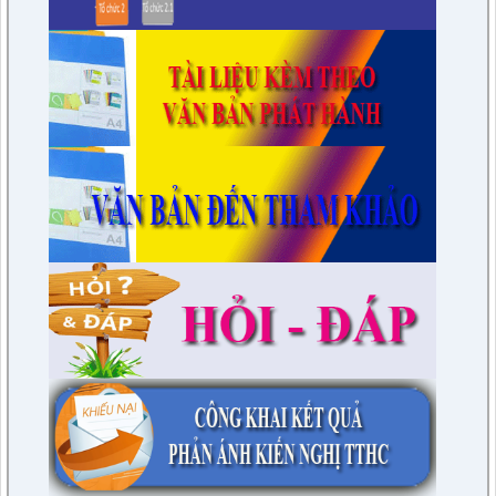
7/QĐ-BPC
Quyết định thành lập đoàn giám sát việc thực hiện các quy
định của pháp luật về công tác thi hành án dân sự trên địa
bàn huyện năm 2021, 2022
lượt xem: 3391 | lượt tải:597
230/CTr-TT HĐND
Chương trình công tác tháng 03/2023 của TT HĐND
lượt xem: 3383 | lượt tải:461
1/NQ-TTHĐND
Nghị quyết V/v: Điều chỉnh cục bộ quy hoạch chi tiết xây dựng
tỷ lệ 1/500 Khu trung tâm thị trấn Tuần Giáo huyện Tuần Giáo
tỉnh Điện Biên ( Khu dân cư số 1 Thị trấn Tuần Giáo; Khu dân
cư số 2 Thị trấn Tuần Giáo; Khu dân cư mới số 3
lượt xem: 2804 | lượt tải:1463
2/CV-BDT
Đề xuất chuyên đề giám sát năm 2024
lượt xem: 3926 | lượt tải:979
4/CV-BKTXH
Đề xuất nội dung giám sát năm 2024 của TT HĐND huyện
lượt xem: 4948 | lượt tải:1315