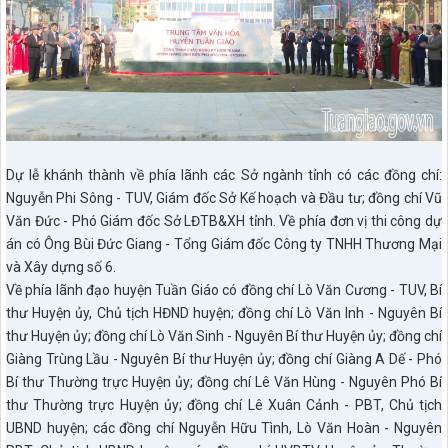
Dự lễ khánh thành về phía lãnh các Sở ngành tỉnh có các đồng chí:
Nguyễn Phi Sông - TUV, Giám đốc Sở Kế hoạch và Đầu tư; đồng chí Vũ
Văn Đức - Phó Giám đốc Sở LĐTB&XH tỉnh. Về phía đơn vị thi công dự
án có Ông Bùi Đức Giang - Tổng Giám đốc Công ty TNHH Thương Mại
và Xây dựng số 6.
Về phía lãnh đạo huyện Tuần Giáo có đồng chí Lò Văn Cương - TUV, Bí
thư Huyện ủy, Chủ tịch HĐND huyện; đồng chí Lò Văn Inh - Nguyên Bí
thư Huyện ủy; đồng chí Lò Văn Sinh - Nguyên Bí thư Huyện ủy; đồng chí
Giàng Trùng Lầu - Nguyên Bí thư Huyện ủy; đồng chí Giàng A Dế - Phó
Bí thư Thường trực Huyện ủy; đồng chí Lê Văn Hùng - Nguyên Phó Bí
thư Thường trực Huyện ủy; đồng chí Lê Xuân Cảnh - PBT, Chủ tịch
UBND huyện; các đồng chí Nguyễn Hữu Tình, Lò Văn Hoàn - Nguyên