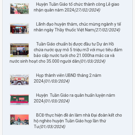
Huyện Tuần Giáo tổ chức thành công Lễ giao
nhận quân năm 2024
(27/02/2024)
Lãnh đạo huyện thăm, chúc mừng ngành y tế
nhân ngày Thầy thuốc Việt Nam
(27/02/2024)
Tuần Giáo chuẩn bị được đầu tư Dự án Hồ
chứa nước quy mô 5 triệu m3 với mục tiêu đảm
bảo cấp nước tưới cho 21.000ha mắc ca và
nước sinh hoạt cho 35.000 người dân
(01/03/2024)
Họp thành viên UBND tháng 2 năm
2024
(01/03/2024)
Huyện Tuần Giáo ra quân huấn luyện năm
2024
(01/03/2024)
797./TTPTQĐ-KV2
Về việc đăng tải lên trên Cổng thông tin điện tử của UBND xã
BCĐ thực hiện đề án làm nhà Đại đoàn kết cho
Tuần Giáo công khai dự thảo phương án bồi thường, hỗ trợ
hộ nghèo huyện Tuần Giáo họp lần thứ
(đợt 6)công trình: Hồ bản phủ thuộc dự án cụm Hồbản Phủ -
Tư
(01/03/2024)
Nậm Là tỉnh Điện Biên
lượt xem: 47 | lượt tải:35