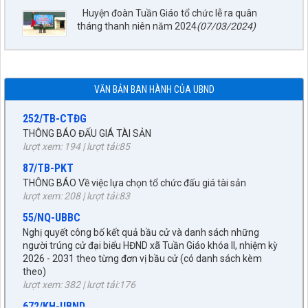
Huyện đoàn Tuần Giáo tổ chức lễ ra quân
1872/KH-UBND
tháng thanh niên năm 2024
(07/03/2024)
Kế hoạch Đấu giá quyền sử dụng đất năm 2026 trên địa bàn
xã Tuần Giáo
lượt xem: 80 | lượt tải:27
252/TB-CTĐG
VĂN BẢN BAN HÀNH CỦA UBND
THÔNG BÁO ĐẤU GIÁ TÀI SẢN
lượt xem: 194 | lượt tải:85
87/TB-PKT
THÔNG BÁO Về việc lựa chọn tổ chức đấu giá tài sản
lượt xem: 208 | lượt tải:83
55/NQ-UBBC
Nghị quyết công bố kết quả bầu cử và danh sách những
người trúng cử đại biểu HĐND xã Tuần Giáo khóa II, nhiệm kỳ
2026 - 2031 theo từng đơn vị bầu cử (có danh sách kèm
theo)
27/NQ-HĐND
lượt xem: 382 | lượt tải:176
Về chủ trương sắp xếp đơn vị hành chính cấp xã trên địa bàn
huyện Tuần Giáo, tỉnh Điện Biên (gửi bản kèm Biên Bản kỳ
672/KH-UBND
họp HĐND)
KẾ HOẠCH tháng 3 năm 2026 Đấu giá quyền sử dụng đất, để
lượt xem: 1526 | lượt tải:961
giao đất có thu tiền sử dụng đất thông qua hình thức đấu giá