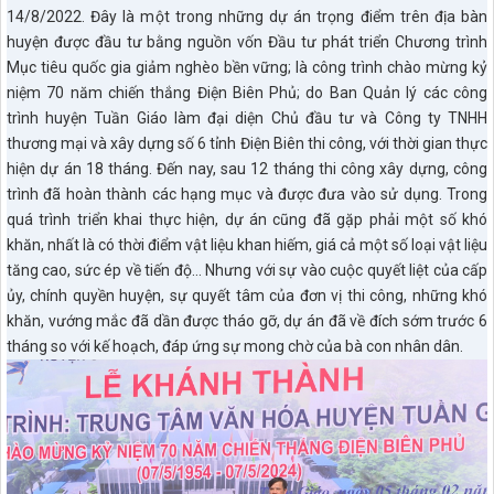
14/8/2022. Đây là một trong những dự án trọng điểm trên địa bàn
huyện được đầu tư bằng nguồn vốn Đầu tư phát triển Chương trình
Mục tiêu quốc gia giảm nghèo bền vững; là công trình chào mừng kỷ
niệm 70 năm chiến thắng Điện Biên Phủ; do Ban Quản lý các công
trình huyện Tuần Giáo làm đại diện Chủ đầu tư và Công ty TNHH
thương mại và xây dựng số 6 tỉnh Điện Biên thi công, với thời gian thực
hiện dự án 18 tháng. Đến nay, sau 12 tháng thi công xây dựng, công
trình đã hoàn thành các hạng mục và được đưa vào sử dụng. Trong
quá trình triển khai thực hiện, dự án cũng đã gặp phải một số khó
khăn, nhất là có thời điểm vật liệu khan hiếm, giá cả một số loại vật liệu
tăng cao, sức ép về tiến độ… Nhưng với sự vào cuộc quyết liệt của cấp
ủy, chính quyền huyện, sự quyết tâm của đơn vị thi công, những khó
khăn, vướng mắc đã dần được tháo gỡ, dự án đã về đích sớm trước 6
tháng so với kế hoạch, đáp ứng sự mong chờ của bà con nhân dân.