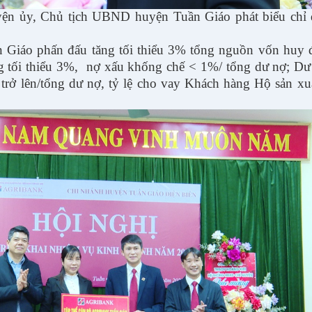
ện ủy, Chủ tịch UBND huyện Tuần Giáo phát biểu chỉ 
 Giáo phấn đấu tăng tối thiểu 3% tổng nguồn vốn huy 
ng tối thiểu 3%, nợ xấu khống chế < 1%/ tổng dư nợ; Dư
rở lên/tổng dư nợ, tỷ lệ cho vay Khách hàng Hộ sản xuấ