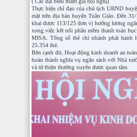
( Các đại biểu tham gia hội nghị)
Thực hiện chỉ đạo của chủ tịch UBND huyện
mặt trên địa bàn huyện Tuần Giáo. Đến 31/1
khai được 113/125 đơn vị hưởng lương ngân 
xong việc kết nối phần mềm thanh toán học 
MISA. Tổng số thẻ chi nhánh phát hành lũ
25.354 thẻ.
Bên cạnh đó, Hoạt động kinh doanh an toàn,
hoàn thành nghĩa vụ ngân sách với Nhà nướ
và từ thiện thường xuyên được quan tâm.