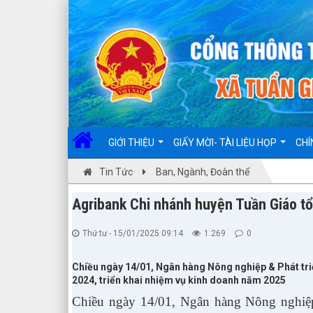
Đã kết nối EMC
GIỚI THIỆU
GIẤY MỜI- TÀI LIỆU HỌP
CHÍ
Tin Tức
Ban, Ngành, Đoàn thể
Agribank Chi nhánh huyện Tuần Giáo tổ
Thứ tư - 15/01/2025 09:14
1.269
0
Chiều ngày 14/01, Ngân hàng Nông nghiệp & Phát tr
2024, triển khai nhiệm vụ kinh doanh năm 2025
Chiều ngày 14/01, Ngân hàng Nông nghiệp