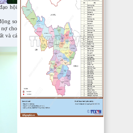
Nghị quyết V/v: Điều chỉnh cục bộ
đạo hội
quy hoạch chi tiết xây dựng tỷ lệ
1/500 Khu trung tâm thị trấn Tuần
động so
Giáo huyện Tuần Giáo tỉnh Điện Biên
( Khu dân cư số 1 Thị trấn Tuần
 nợ cho
Giáo; Khu dân cư số 2 Thị trấn Tuần
t và cá
Giáo; Khu dân cư mới số 3
lượt xem: 2803 | lượt tải:1457
2/CV-BDT
Đề xuất chuyên đề giám sát năm
2024
lượt xem: 3925 | lượt tải:979
4/CV-BKTXH
Đề xuất nội dung giám sát năm
2024 của TT HĐND huyện
lượt xem: 4941 | lượt tải:1315