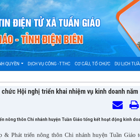
NH QUYỀN
DỊCH VỤ CÔNG -TTHC
CƠ CẤU, TỔ CHỨC
DU LỊCH TUẦ
 chức Hội nghị triển khai nhiệm vụ kinh doanh năm
iển nông thôn Chi nhánh huyện Tuần Giáo tổng kết hoạt động kinh d
 & Phát triển nông thôn Chi nhánh huyện Tuần Giáo t