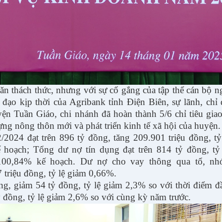
 thách thức, nhưng với sự cố gắng của tập thể cán bộ n
đạo kịp thời của Agribank tỉnh Điện Biên, sự lãnh, chỉ
Tuần Giáo, chi nhánh đã hoàn thành 5/6 chỉ tiêu gia
g nông thôn mới và phát triển kinh tế xã hội của huyện.
024 đạt trên 896 tỷ đồng, tăng 209.901 triệu đồng, tỷ 
hoạch; Tổng dư nợ tín dụng đạt trên 814 tỷ đồng, tỷ 
 100,84% kế hoạch. Dư nợ cho vay thông qua tổ, n
 triệu đồng, tỷ lệ giảm 0,66%.
ng, giảm 54 tỷ đồng, tỷ lệ giảm 2,3% so với thời điểm 
 đồng, tỷ lệ giảm 2,6% so với cùng kỳ năm trước.