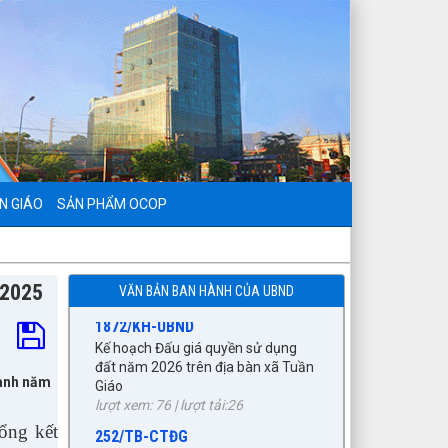
797./TTPTQĐ-KV2
Về việc đăng tải lên trên Cổng
thông tin điện tử của UBND xã Tuần
Giáo công khai dự thảo phương án
bồi thường, hỗ trợ (đợt 6)công trình:
Hồ bản phủ thuộc dự án cụm
Hồbản Phủ - Nậm Là tỉnh Điện Biên
N GIÁO
SẢN PHẨM OCOP
lượt xem: 43 | lượt tải:33
1872/KH-UBND
Kế hoạch Đấu giá quyền sử dụng
đất năm 2026 trên địa bàn xã Tuần
 2025
VĂN BẢN BAN HÀNH CỦA UBND
Giáo
lượt xem: 76 | lượt tải:26
252/TB-CTĐG
THÔNG BÁO ĐẤU GIÁ TÀI SẢN
oanh năm
lượt xem: 189 | lượt tải:85
87/TB-PKT
ổng kết
THÔNG BÁO Về việc lựa chọn tổ