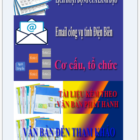
huyện khóa XXI, nhiệm kỳ 2021 - 2026 tại các huyện thuộc
các tỉnh phía Nam
lượt xem: 15570 | lượt tải:1675
6/KH-BPC
Kế hoạch giám sát việc thực hiện các quy định của pháp luật
về công tác thi hành án dân sự trên địa bàn huyện năm 2021,
2022
lượt xem: 3447 | lượt tải:974
7/QĐ-BPC
Quyết định thành lập đoàn giám sát việc thực hiện các quy
định của pháp luật về công tác thi hành án dân sự trên địa
bàn huyện năm 2021, 2022
lượt xem: 3385 | lượt tải:596
230/CTr-TT HĐND
Chương trình công tác tháng 03/2023 của TT HĐND
lượt xem: 3376 | lượt tải:461
1/NQ-TTHĐND
Nghị quyết V/v: Điều chỉnh cục bộ quy hoạch chi tiết xây dựng
tỷ lệ 1/500 Khu trung tâm thị trấn Tuần Giáo huyện Tuần Giáo
tỉnh Điện Biên ( Khu dân cư số 1 Thị trấn Tuần Giáo; Khu dân
cư số 2 Thị trấn Tuần Giáo; Khu dân cư mới số 3