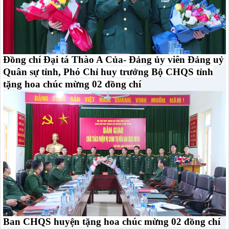
Đồng chí Đại tá Thào A Của- Đảng ủy viên Đảng uỷ
Quân sự tỉnh, Phó Chỉ huy trưởng Bộ CHQS tỉnh
tặng hoa chúc mừng 02 đồng chí
Ban CHQS huyện tặng hoa chúc mừng 02 đồng chí