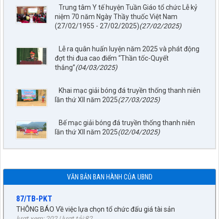
Trung tâm Y tế huyện Tuần Giáo tổ chức Lễ kỷ
niệm 70 năm Ngày Thầy thuốc Việt Nam
(27/02/1955 - 27/02/2025)
(27/02/2025)
797./TTPTQĐ-KV2
Về việc đăng tải lên trên Cổng thông tin điện tử của UBND xã
Lễ ra quân huấn luyện năm 2025 và phát động
Tuần Giáo công khai dự thảo phương án bồi thường, hỗ trợ
đợt thi đua cao điểm “Thần tốc-Quyết
(đợt 6)công trình: Hồ bản phủ thuộc dự án cụm Hồbản Phủ -
thắng”
(04/03/2025)
Nậm Là tỉnh Điện Biên
lượt xem: 40 | lượt tải:31
Khai mạc giải bóng đá truyền thống thanh niên
1872/KH-UBND
lần thứ XII năm 2025
(27/03/2025)
Kế hoạch Đấu giá quyền sử dụng đất năm 2026 trên địa bàn
xã Tuần Giáo
Bế mạc giải bóng đá truyền thống thanh niên
lượt xem: 72 | lượt tải:24
lần thứ XII năm 2025
(02/04/2025)
252/TB-CTĐG
THÔNG BÁO ĐẤU GIÁ TÀI SẢN
lượt xem: 185 | lượt tải:84
87/TB-PKT
VĂN BẢN BAN HÀNH CỦA UBND
THÔNG BÁO Về việc lựa chọn tổ chức đấu giá tài sản
lượt xem: 202 | lượt tải:82
55/NQ-UBBC