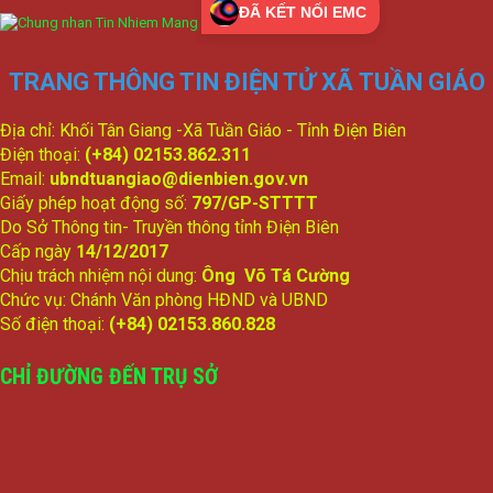
ĐÃ KẾT NỐI EMC
TRANG THÔNG TIN ĐIỆN TỬ XÃ TUẦN GIÁO
Địa chỉ: Khối Tân Giang -Xã Tuần Giáo - Tỉnh Điện Biên
Điện thoại:
(+84) 02153.862.311
Email:
ubndtuangiao@dienbien.gov.vn
Giấy phép hoạt động số:
797/GP-STTTT
Do Sở Thông tin- Truyền thông tỉnh Điện Biên
Cấp ngày
14/12/2017
Chịu trách nhiệm nội dung:
Ông Võ Tá Cường
Chức vụ: Chánh Văn phòng HĐND và UBND
Số điện thoại:
(+84) 02153.860.828
CHỈ ĐƯỜNG ĐẾN TRỤ SỞ