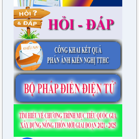
lượt xem: 2802 | lượt tải:1454
2/CV-BDT
Đề xuất chuyên đề giám sát năm 2024
lượt xem: 3921 | lượt tải:979
4/CV-BKTXH
Đề xuất nội dung giám sát năm 2024 của TT HĐND huyện
lượt xem: 4936 | lượt tải:1315