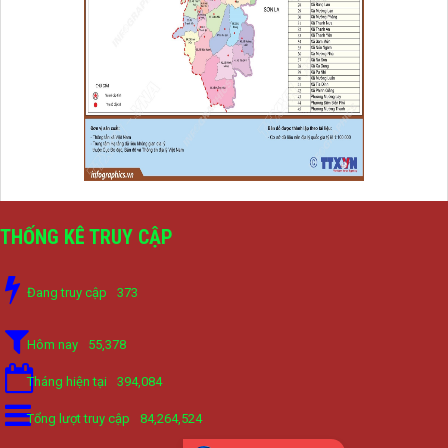
THỐNG KÊ TRUY CẬP
Đang truy cập
373
Hôm nay
55,378
Tháng hiện tại
394,084
Tổng lượt truy cập
84,264,524