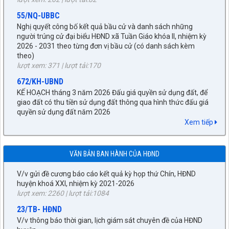
Nghị quyết công bố kết quả bầu cử và danh sách những
người trúng cử đại biểu HĐND xã Tuần Giáo khóa II, nhiệm kỳ
2026 - 2031 theo từng đơn vị bầu cử (có danh sách kèm
theo)
27/NQ-HĐND
lượt xem: 371 | lượt tải:170
Về chủ trương sắp xếp đơn vị hành chính cấp xã trên địa bàn
672/KH-UBND
huyện Tuần Giáo, tỉnh Điện Biên (gửi bản kèm Biên Bản kỳ
KẾ HOẠCH tháng 3 năm 2026 Đấu giá quyền sử dụng đất, để
họp HĐND)
giao đất có thu tiền sử dụng đất thông qua hình thức đấu giá
lượt xem: 1514 | lượt tải:956
quyền sử dụng đất năm 2026
89/TB-HĐND
lượt xem: 261 | lượt tải:243
V/v Thông báo Kết quả kỳ họp thứ Chín, HĐND huyện khóa
92/QĐ-BNG
XXI, nhiệm kỳ 2021-2026
Xem tiếp
Về việc công bố danh mục văn bản quy phạm pháp luật hết
lượt xem: 1474 | lượt tải:429
hiệu lực toàn bộ và văn bản quy phạm pháp luật hết hiệu lực
90/CV-HĐND
một phần thuộc lĩnh vực quản lý Nhà nước của Bộ ngoại giao
V/v gửi đề cương báo cáo kết quả kỳ họp thứ Chín, HĐND
VĂN BẢN BAN HÀNH CỦA HĐND
năm 2025
huyện khoá XXI, nhiệm kỳ 2021-2026
lượt xem: 327 | lượt tải:124
lượt xem: 2260 | lượt tải:1084
56/QĐ-UBND
23/TB- HĐND
Về việc công bố danh mục văn bản quy phạm pháp luật do
V/v thông báo thời gian, lịch giám sát chuyên đề của HĐND
Hội đồng nhân dân, Ủy ban nhân dân tỉnh Điện Biên ban hành
huyện.
hết hiệu lực toàn bộ và hết hiệu lực một phần năm 2025
lượt xem: 4224 | lượt tải:2421
lượt xem: 498 | lượt tải:119