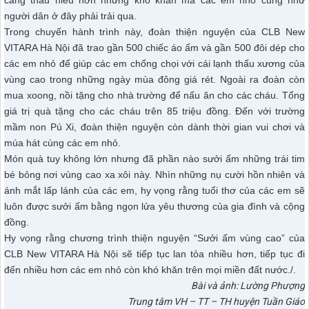
người dân ở đây phải trải qua.
Trong chuyến hành trình này, đoàn thiện nguyện của CLB New
VITARA Hà Nội đã trao gần 500 chiếc áo ấm và gần 500 đôi dép cho
các em nhỏ để giúp các em chống chọi với cái lạnh thấu xương của
vùng cao trong những ngày mùa đông giá rét. Ngoài ra đoàn còn
mua xoong, nồi tặng cho nhà trường để nấu ăn cho các cháu. Tổng
giá trị quà tặng cho các cháu trên 85 triệu đồng. Đến với trường
mầm non Pú Xi, đoàn thiện nguyện còn dành thời gian vui chơi và
múa hát cùng các em nhỏ.
Món quà tuy không lớn nhưng đã phần nào sưởi ấm những trái tim
bé bỏng nơi vùng cao xa xôi này. Nhìn những nụ cười hồn nhiên và
ánh mắt lấp lánh của các em, hy vọng rằng tuổi thơ của các em sẽ
luôn được sưởi ấm bằng ngọn lửa yêu thương của gia đình và cộng
đồng.
Hy vọng rằng chương trình thiện nguyện “Sưởi ấm vùng cao” của
CLB New VITARA Hà Nội sẽ tiếp tục lan tỏa nhiều hơn, tiếp tục đi
đến nhiều hơn các em nhỏ còn khó khăn trên mọi miền đất nước./.
Bài và ảnh: Lường Phượng
Trung tâm VH – TT – TH huyện Tuần Giáo