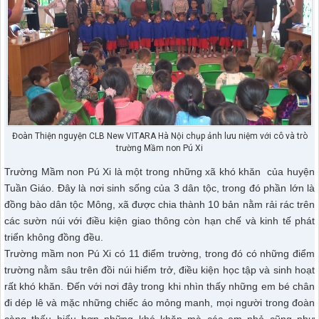
Đoàn Thiện nguyện CLB New VITARA Hà Nội chụp ảnh lưu niệm với cô và trò
trường Mầm non Pú Xi
Trường Mầm non Pú Xi là một trong những xã khó khăn của huyện
Tuần Giáo. Đây là nơi sinh sống của 3 dân tộc, trong đó phần lớn là
đồng bào dân tộc Mông, xã được chia thành 10 bản nằm rải rác trên
các sườn núi với điều kiện giao thông còn hạn chế và kinh tế phát
triển không đồng đều.
Trường mầm non Pú Xi có 11 điểm trường, trong đó có những điểm
trường nằm sâu trên đồi núi hiểm trở, điều kiện học tập và sinh hoạt
rất khó khăn. Đến với nơi đây trong khi nhìn thấy những em bé chân
đi dép lê và mặc những chiếc áo mỏng manh, mọi người trong đoàn
càng thấu hiểu hơn những khó khăn mà các em nhỏ cũng như