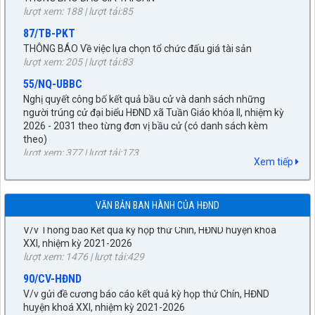
87/TB-PKT
THÔNG BÁO Về việc lựa chọn tổ chức đấu giá tài sản
lượt xem: 205 | lượt tải:83
55/NQ-UBBC
Nghị quyết công bố kết quả bầu cử và danh sách những
người trúng cử đại biểu HĐND xã Tuần Giáo khóa II, nhiệm kỳ
2026 - 2031 theo từng đơn vị bầu cử (có danh sách kèm
27/NQ-HĐND
theo)
lượt xem: 377 | lượt tải:173
Về chủ trương sắp xếp đơn vị hành chính cấp xã trên địa bàn
huyện Tuần Giáo, tỉnh Điện Biên (gửi bản kèm Biên Bản kỳ
672/KH-UBND
họp HĐND)
Xem tiếp
KẾ HOẠCH tháng 3 năm 2026 Đấu giá quyền sử dụng đất, để
lượt xem: 1521 | lượt tải:956
giao đất có thu tiền sử dụng đất thông qua hình thức đấu giá
89/TB-HĐND
quyền sử dụng đất năm 2026
VĂN BẢN BAN HÀNH CỦA HĐND
lượt xem: 264 | lượt tải:245
V/v Thông báo Kết quả kỳ họp thứ Chín, HĐND huyện khóa
XXI, nhiệm kỳ 2021-2026
92/QĐ-BNG
lượt xem: 1476 | lượt tải:429
Về việc công bố danh mục văn bản quy phạm pháp luật hết
90/CV-HĐND
hiệu lực toàn bộ và văn bản quy phạm pháp luật hết hiệu lực
một phần thuộc lĩnh vực quản lý Nhà nước của Bộ ngoại giao
V/v gửi đề cương báo cáo kết quả kỳ họp thứ Chín, HĐND
năm 2025
huyện khoá XXI, nhiệm kỳ 2021-2026
lượt xem: 329 | lượt tải:124
lượt xem: 2265 | lượt tải:1084