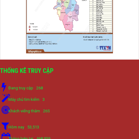
THỐNG KÊ TRUY CẬP
Đang truy cập
268
Máy chủ tìm kiếm
3
Khách viếng thăm
265
Hôm nay
53,513
Tháng hiện tại
468,939