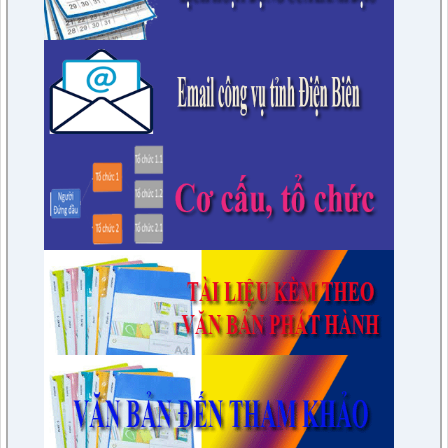
trực HĐND huyện, khóa XXI nhiệm kỳ 2021-2026
lượt xem: 2809 | lượt tải:409
76/KH-HĐND
Kế hoạch Học tập, trao đổi kinh nghiệm năm 2023 của HĐND
huyện khóa XXI, nhiệm kỳ 2021 - 2026 tại các huyện thuộc
các tỉnh phía Nam
lượt xem: 15582 | lượt tải:1681
6/KH-BPC
Kế hoạch giám sát việc thực hiện các quy định của pháp luật
về công tác thi hành án dân sự trên địa bàn huyện năm 2021,
2022
lượt xem: 3452 | lượt tải:974
7/QĐ-BPC
Quyết định thành lập đoàn giám sát việc thực hiện các quy
định của pháp luật về công tác thi hành án dân sự trên địa
bàn huyện năm 2021, 2022
lượt xem: 3387 | lượt tải:597
230/CTr-TT HĐND
Chương trình công tác tháng 03/2023 của TT HĐND
lượt xem: 3379 | lượt tải:461