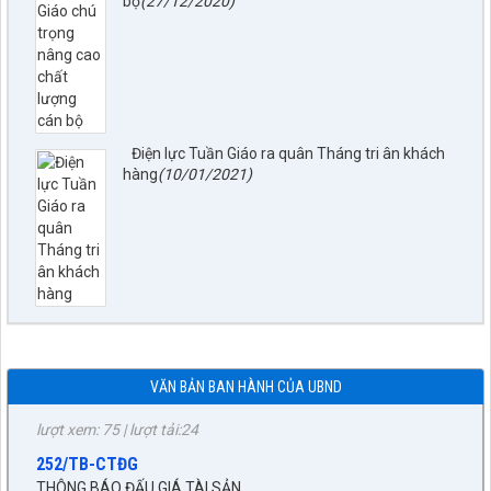
bộ
(27/12/2020)
Điện lực Tuần Giáo ra quân Tháng tri ân khách
hàng
(10/01/2021)
797./TTPTQĐ-KV2
Về việc đăng tải lên trên Cổng thông tin điện tử của UBND xã
Tuần Giáo công khai dự thảo phương án bồi thường, hỗ trợ
(đợt 6)công trình: Hồ bản phủ thuộc dự án cụm Hồbản Phủ -
Nậm Là tỉnh Điện Biên
lượt xem: 42 | lượt tải:33
1872/KH-UBND
Kế hoạch Đấu giá quyền sử dụng đất năm 2026 trên địa bàn
xã Tuần Giáo
VĂN BẢN BAN HÀNH CỦA UBND
lượt xem: 75 | lượt tải:24
252/TB-CTĐG
THÔNG BÁO ĐẤU GIÁ TÀI SẢN
lượt xem: 188 | lượt tải:85