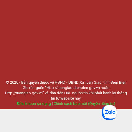
© 2020 - Bản quyền thuộc về HĐND - UBND Xã Tuần Giáo, tỉnh Điện Biên
Ghi rõ nguồn "Http://tuangiao.dienbien.gov.vn hoặc
Http://tuangiao.gov.vn" và dẫn đến URL nguồn tin khi phát hành lại thông
tin từ website này.
Điều khoản sử dụng
|
Chính sách bảo mật (Quyền riêng tư)