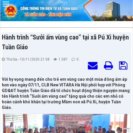
Đã kết nối EMC
Hành trình “Sưởi ấm vùng cao” tại xã Pú Xi huyện
Tuần Giáo
Thứ ba - 10/11/2020 21:58
1.587
0
Với hy vọng mang đến cho trẻ em vùng cao một mùa đông ấm áp
hơn vào ngày 07/11, CLB New VITARA Hà Nội phối hợp với Phòng
GD&ĐT huyện Tuần Giáo đã tổ chức hoạt động thiện nguyện mang
tên Hành trình “Sưởi ấm vùng cao” tặng quà cho các em nhỏ có
hoàn cảnh khó khăn tại trường Mầm non xã Pú Xi, huyện Tuần
Giáo.