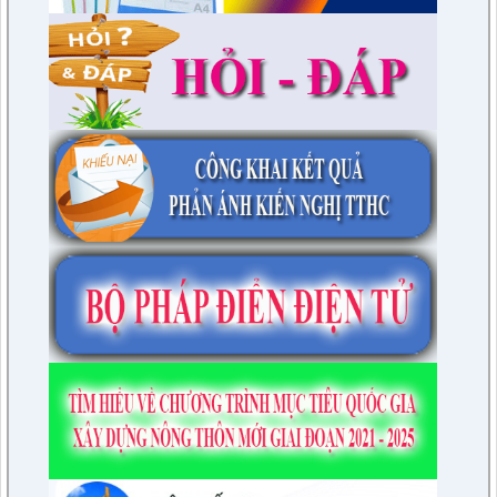
1/NQ-TTHĐND
Nghị quyết V/v: Điều chỉnh cục bộ quy hoạch chi tiết xây dựng
tỷ lệ 1/500 Khu trung tâm thị trấn Tuần Giáo huyện Tuần Giáo
tỉnh Điện Biên ( Khu dân cư số 1 Thị trấn Tuần Giáo; Khu dân
cư số 2 Thị trấn Tuần Giáo; Khu dân cư mới số 3
lượt xem: 2803 | lượt tải:1456
2/CV-BDT
Đề xuất chuyên đề giám sát năm 2024
lượt xem: 3925 | lượt tải:979
4/CV-BKTXH
Đề xuất nội dung giám sát năm 2024 của TT HĐND huyện
lượt xem: 4941 | lượt tải:1315