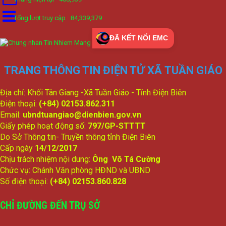
Tổng lượt truy cập
84,339,379
ĐÃ KẾT NỐI EMC
TRANG THÔNG TIN ĐIỆN TỬ XÃ TUẦN GIÁO
Địa chỉ: Khối Tân Giang -Xã Tuần Giáo - Tỉnh Điện Biên
Điện thoại:
(+84) 02153.862.311
Email:
ubndtuangiao@dienbien.gov.vn
Giấy phép hoạt động số:
797/GP-STTTT
Do Sở Thông tin- Truyền thông tỉnh Điện Biên
Cấp ngày
14/12/2017
Chịu trách nhiệm nội dung:
Ông Võ Tá Cường
Chức vụ: Chánh Văn phòng HĐND và UBND
Số điện thoại:
(+84) 02153.860.828
CHỈ ĐƯỜNG ĐẾN TRỤ SỞ