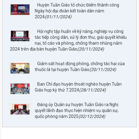
Huyện Tuần Giáo tổ chức Điểm thành công
Ngày hội đại đoàn kết toàn dân năm
2024
(01/11/2024)
Hội nghị tập huấn về kỹ năng, nghiệp vụ công
tác tiếp công dân, xử lý đơn thư, giải quyết khiếu
nại, tố cáo và phòng, chống tham nhũng năm
2024 trên địa bàn huyện Tuần Giáo
(20/11/2024)
Giám sát hoạt động phòng, chống tác hại của
thuốc lá tại huyện Tuần Giáo
(20/11/2024)
797./TTPTQĐ-KV2
Ban Chỉ đạo huyện thoát nghèo huyện Tuần
Về việc đăng tải lên trên Cổng thông tin điện tử của UBND xã
Giáo họp kỳ thứ 7.2024
(28/11/2024)
Tuần Giáo công khai dự thảo phương án bồi thường, hỗ trợ
(đợt 6)công trình: Hồ bản phủ thuộc dự án cụm Hồbản Phủ -
Đảng ủy Quân sự huyện Tuần Giáo ra Nghị
Nậm Là tỉnh Điện Biên
quyết lãnh đạo thực hiện nhiệm vụ quân sự,
lượt xem: 43 | lượt tải:33
quốc phòng năm 2025
(02/12/2024)
1872/KH-UBND
Kế hoạch Đấu giá quyền sử dụng đất năm 2026 trên địa bàn
xã Tuần Giáo