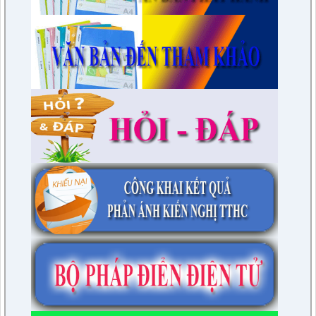
230/CTr-TT HĐND
Chương trình công tác tháng 03/2023 của TT HĐND
lượt xem: 3379 | lượt tải:461
1/NQ-TTHĐND
Nghị quyết V/v: Điều chỉnh cục bộ quy hoạch chi tiết xây dựng
tỷ lệ 1/500 Khu trung tâm thị trấn Tuần Giáo huyện Tuần Giáo
tỉnh Điện Biên ( Khu dân cư số 1 Thị trấn Tuần Giáo; Khu dân
cư số 2 Thị trấn Tuần Giáo; Khu dân cư mới số 3
lượt xem: 2803 | lượt tải:1456
2/CV-BDT
Đề xuất chuyên đề giám sát năm 2024
lượt xem: 3925 | lượt tải:979
4/CV-BKTXH
Đề xuất nội dung giám sát năm 2024 của TT HĐND huyện
lượt xem: 4941 | lượt tải:1315