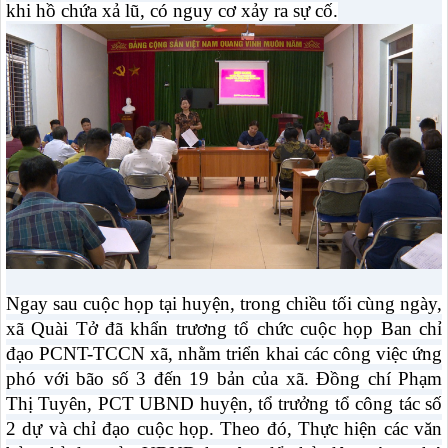
khi hồ chứa xả lũ, có nguy cơ xảy ra sự cố.
Ngay sau cuộc họp tại huyện, trong chiều tối cùng ngày,
xã Quài Tở đã khẩn trương tổ chức cuộc họp Ban chỉ
đạo PCNT-TCCN xã, nhằm triển khai các công việc ứng
phó với bão số 3 đến 19 bản của xã. Đồng chí Phạm
Thị Tuyên, PCT UBND huyện, tổ trưởng tổ công tác số
2 dự và chỉ đạo cuộc họp. Theo đó, Thực hiện các văn