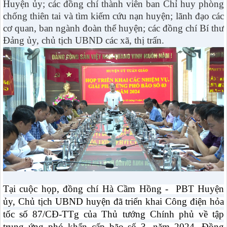
Huyện ủy; các đồng chí thành viên ban Chỉ huy phòng
chống thiên tai và tìm kiếm cứu nạn huyện; lãnh đạo các
cơ quan, ban ngành đoàn thể huyện; các đồng chí Bí thư
Đảng ủy, chủ tịch UBND các xã, thị trấn.
Tại cuộc họp, đồng chí Hà Cầm Hồng - PBT Huyện
ủy, Chủ tịch UBND huyện đã triển khai Công điện hỏa
tốc số 87/CĐ-TTg của Thủ tướng Chính phủ về tập
trung ứng phó khẩn cấp bão số 3, năm 2024. Đồng