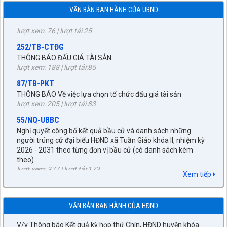
lượt xem: 76 | lượt tải:25
VĂN BẢN BAN HÀNH CỦA UBND
252/TB-CTĐG
THÔNG BÁO ĐẤU GIÁ TÀI SẢN
lượt xem: 188 | lượt tải:85
87/TB-PKT
THÔNG BÁO Về việc lựa chọn tổ chức đấu giá tài sản
lượt xem: 205 | lượt tải:83
55/NQ-UBBC
Nghị quyết công bố kết quả bầu cử và danh sách những
người trúng cử đại biểu HĐND xã Tuần Giáo khóa II, nhiệm kỳ
2026 - 2031 theo từng đơn vị bầu cử (có danh sách kèm
theo)
27/NQ-HĐND
lượt xem: 377 | lượt tải:173
Về chủ trương sắp xếp đơn vị hành chính cấp xã trên địa bàn
huyện Tuần Giáo, tỉnh Điện Biên (gửi bản kèm Biên Bản kỳ
672/KH-UBND
họp HĐND)
KẾ HOẠCH tháng 3 năm 2026 Đấu giá quyền sử dụng đất, để
lượt xem: 1521 | lượt tải:957
Xem tiếp
giao đất có thu tiền sử dụng đất thông qua hình thức đấu giá
quyền sử dụng đất năm 2026
89/TB-HĐND
lượt xem: 265 | lượt tải:246
V/v Thông báo Kết quả kỳ họp thứ Chín, HĐND huyện khóa
VĂN BẢN BAN HÀNH CỦA HĐND
XXI, nhiệm kỳ 2021-2026
92/QĐ-BNG
lượt xem: 1476 | lượt tải:429
Về việc công bố danh mục văn bản quy phạm pháp luật hết