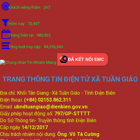
Khách viếng thăm
267
Hôm nay
70,497
Tháng hiện tại
485,923
Tổng lượt truy cập
84,356,363
ĐÃ KẾT NỐI EMC
TRANG THÔNG TIN ĐIỆN TỬ XÃ TUẦN GIÁO
Địa chỉ: Khối Tân Giang -Xã Tuần Giáo - Tỉnh Điện Biên
Điện thoại:
(+84) 02153.862.311
Email:
ubndtuangiao@dienbien.gov.vn
Giấy phép hoạt động số:
797/GP-STTTT
Do Sở Thông tin- Truyền thông tỉnh Điện Biên
Cấp ngày
14/12/2017
Chịu trách nhiệm nội dung:
Ông Võ Tá Cường