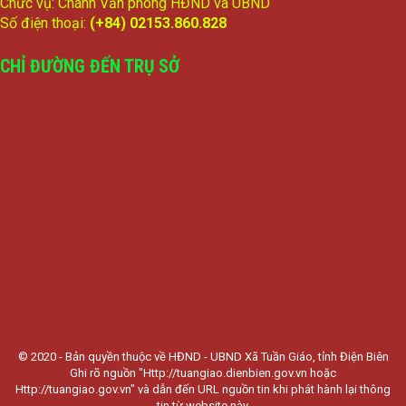
Chức vụ: Chánh Văn phòng HĐND và UBND
Số điện thoại:
(+84) 02153.860.828
CHỈ ĐƯỜNG ĐẾN TRỤ SỞ
© 2020 - Bản quyền thuộc về HĐND - UBND Xã Tuần Giáo, tỉnh Điện Biên
Ghi rõ nguồn "Http://tuangiao.dienbien.gov.vn hoặc
Http://tuangiao.gov.vn" và dẫn đến URL nguồn tin khi phát hành lại thông
tin từ website này.