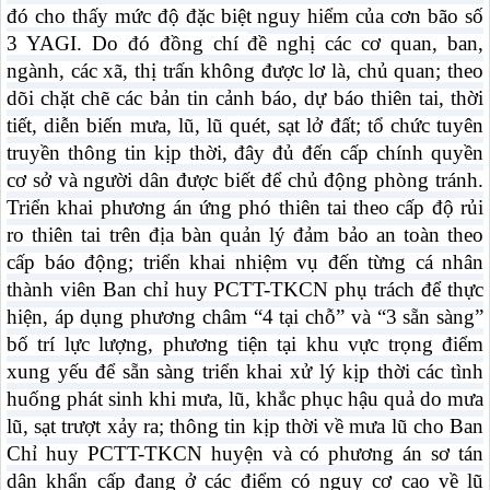
đó cho thấy mức độ đặc biệt nguy hiểm của cơn bão số
3 YAGI. Do đó đồng chí
đề nghị các cơ quan, ban,
ngành, các xã, thị trấn không được lơ là, chủ quan; theo
dõi chặt chẽ các bản tin cảnh báo, dự báo thiên tai, thời
tiết, diễn biến mưa, lũ, lũ quét, sạt lở đất; tổ chức tuyên
truyền thông tin kịp thời, đây đủ đến cấp chính quyền
cơ sở và người dân được biết để chủ động phòng tránh.
Triển khai phương án ứng phó thiên tai theo cấp độ rủi
ro thiên tai trên địa bàn quản lý đảm bảo an toàn theo
cấp báo động; triển khai nhiệm vụ đến từng cá nhân
thành viên Ban chỉ huy PCTT-TKCN phụ trách để thực
hiện, áp dụng phương châm “4 tại chỗ” và “3 sẵn sàng”
bố trí lực lượng, phương tiện tại khu vực trọng điểm
xung yếu để sẵn sàng triển khai xử lý kịp thời các tình
huống phát sinh khi mưa, lũ, khắc phục hậu quả do mưa
lũ, sạt trượt xảy ra; thông tin kịp thời về mưa lũ cho Ban
Chỉ huy PCTT-TKCN huyện và có phương án sơ tán
dân khẩn cấp đang ở các điểm có nguy cơ cao về lũ