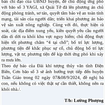
bản chỉ đạo của UBND huyện, để chủ động ứng phó
với bão số 3 YAGI, xã Quài Tở đã lên phương án chủ
động phòng tránh, sơ tán, quyết tâm bảo vệ an toàn tính
mạng, tài sản của người dân; triển khai phương án bảo
vệ sản xuất nông nghiệp. Cùng với đó, thực hiện rà
soát, các địa điểm xung yếu, kiên quyết yêu cầu người
dân di dời ra khỏi khu vực nguy hiểm; chủ động thực
hiện tốt phương châm “4 tại chỗ”; bố trí lực lượng,
phương tiện để khắc phục sự cố, chủ động bố trí lực
lượng, vật tư, phương tiện để kịp thời ứng phó khi xảy
ra mưa lớn.
Theo dự báo của Đài khí tượng thủy văn tỉnh Điện
Biên, Cơn bão số 3 sẽ ảnh hưởng trực tiếp đến huyện
Tuần Giáo trong 02 ngày 07&08/9/2024, đề nghị bà
con, nếu không có việc thật sự cần thiết, không nên ra
khỏi nhà./.
T/h: Lường Phượng