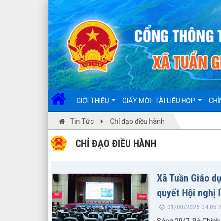
Đã kết nối EMC
GIỚI THIỆU
GIẤY MỜI- TÀI LIỆU HỌP
CHÍ
Tin Tức
Chỉ đạo điều hành
CHỈ ĐẠO ĐIỀU HÀNH
Xã Tuần Giáo dự
quyết Hội nghị
01/08/2026 04:05:
Sáng 29/7, Bộ Chính t