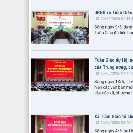
UBND xã Tuần Giáo 
10/06/2026 04:38:
Sáng ngày 9/6, dưới 
Tuần Giáo đã tiến h
Tuần Giáo dự Hội ng
của Trung ương, củ
15/05/2026 04:37:
Sáng ngày 13/5, Tỉnh 
hiện các văn bản mới
cầu các xã, phường tr
Xã Tuần Giáo tổ ch
15/05/2026 02:40:
Sáng ngày 4/5, tại H