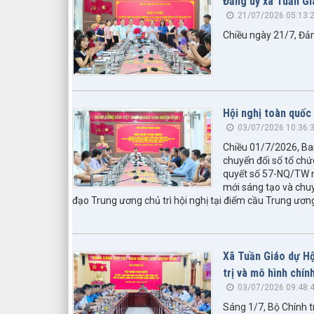
Đảng uỷ xã Tuần Gi
21/07/2026 05:13:
Chiều ngày 21/7, Đản
Hội nghị toàn quốc 
03/07/2026 10:36:
Chiều 01/7/2026, Ban
chuyển đổi số tổ chứ
quyết số 57-NQ/TW ng
mới sáng tạo và chuy
đạo Trung ương chủ trì hội nghị tại điểm cầu Trung ươn
Xã Tuần Giáo dự Hộ
trị và mô hình chín
03/07/2026 09:48:
Sáng 1/7, Bộ Chính t