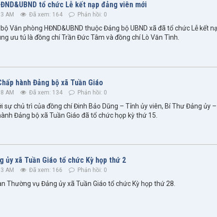
HĐND&UBND tổ chức Lễ kết nạp đảng viên mới
33 AM
Đã xem: 164
Phản hồi: 0
i bộ Văn phòng HĐND&UBND thuộc Đảng bộ UBND xã đã tổ chức Lễ kết n
ng ưu tú là đồng chí Trần Đức Tâm và đồng chí Lò Văn Tình.
Chấp hành Đảng bộ xã Tuần Giáo
58 AM
Đã xem: 134
Phản hồi: 0
i sự chủ trì của đồng chí Đinh Bảo Dũng – Tỉnh ủy viên, Bí Thư Đảng ủy –
ành Đảng bộ xã Tuần Giáo đã tổ chức họp kỳ thứ 15.
 ủy xã Tuần Giáo tổ chức Kỳ họp thứ 2
33 AM
Đã xem: 166
Phản hồi: 0
an Thường vụ Đảng ủy xã Tuần Giáo tổ chức Kỳ họp thứ 28.