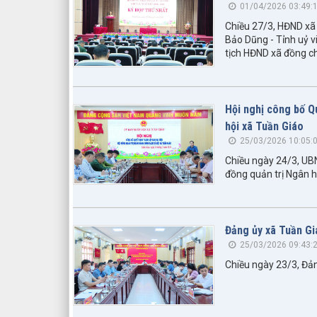
01/04/2026 03:49:
Chiều 27/3, HĐND xã 
Bảo Dũng - Tỉnh uỷ v
tịch HĐND xã đồng chủ
Hội nghị công bố Q
hội xã Tuần Giáo
25/03/2026 10:05:
Chiều ngày 24/3, UBN
đồng quản trị Ngân h
Đảng ủy xã Tuần Giá
25/03/2026 09:43:
Chiều ngày 23/3, Đản