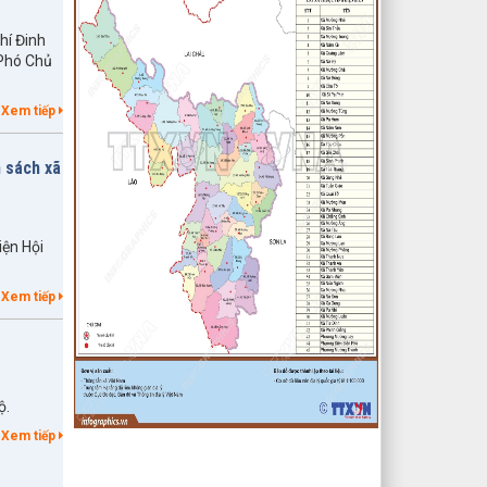
Giáo; Khu dân cư số 2 Thị trấn Tuần
Giáo; Khu dân cư mới số 3
hí Đinh
lượt xem: 2804 | lượt tải:1463
 Phó Chủ
2/CV-BDT
Đề xuất chuyên đề giám sát năm
Xem tiếp
2024
lượt xem: 3926 | lượt tải:979
h sách xã
4/CV-BKTXH
Đề xuất nội dung giám sát năm
2024 của TT HĐND huyện
lượt xem: 4948 | lượt tải:1315
iện Hội
Xem tiếp
ộ.
Xem tiếp