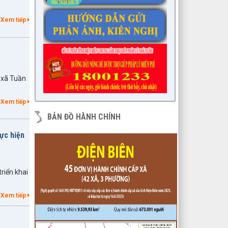
các quy định của pháp luật về công
tác thi hành án dân sự trên địa bàn
Xem tiếp
huyện năm 2021, 2022
lượt xem: 3456 | lượt tải:975
7/QĐ-BPC
Quyết định thành lập đoàn giám sát
việc thực hiện các quy định của
 xã Tuần
pháp luật về công tác thi hành án
dân sự trên địa bàn huyện năm
2021, 2022
Xem tiếp
lượt xem: 3391 | lượt tải:597
BẢN ĐỒ HÀNH CHÍNH
230/CTr-TT HĐND
hực hiện
Chương trình công tác tháng
03/2023 của TT HĐND
lượt xem: 3383 | lượt tải:461
1/NQ-TTHĐND
riển khai
Nghị quyết V/v: Điều chỉnh cục bộ
quy hoạch chi tiết xây dựng tỷ lệ
Xem tiếp
1/500 Khu trung tâm thị trấn Tuần
Giáo huyện Tuần Giáo tỉnh Điện Biên
( Khu dân cư số 1 Thị trấn Tuần