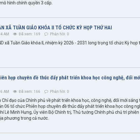
à mô hình chính quyền 3 cấp.
N XÃ TUẦN GIÁO KHÓA II TỔ CHỨC KỲ HỌP THỨ HAI
04 AM
Đã xem: 169
Phản hồi: 0
 xã Tuần Giáo khóa II, nhiệm kỳ 2026 - 2031 long trọng tổ chức Kỳ họp 
iên họp chuyên đề thúc đẩy phát triển khoa học công nghệ, đổi mớ
06 AM
Đã xem: 166
Phản hồi: 0
 Chỉ đạo của Chính phủ về phát triển khoa học, công nghệ, đổi mới sáng 
án 06 tổ chức Phiên họp chuyên đề thúc đẩy phát triển khoa học công ngh
hí Lê Minh Hưng, Ủy viên Bộ Chính trị, Thủ tướng Chính phủ chủ trì phiên
địa phương trong cả nước.