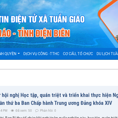
NH QUYỀN
DỊCH VỤ CÔNG -TTHC
CƠ CẤU, TỔ CHỨC
DU LỊCH TUẦ
 hội nghị Học tập, quán triệt và triển khai thực hiện N
 lần thứ ba Ban Chấp hành Trung ương Đảng khóa XIV
24 PM
Đã xem: 50
Phản hồi: 0
rị, Ban Bí thư tổ chức Hội nghị toàn quốc nghiên cứu, học tập, quán triệt 