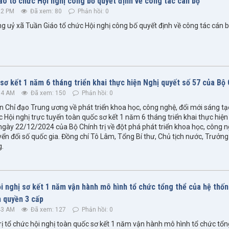
áo tổ chức Hội nghị công bố quyết định về công tác cán bộ
22 PM
Đã xem: 80
Phản hồi: 0
g uỷ xã Tuần Giáo tổ chức Hội nghị công bố quyết định về công tác cán b
sơ kết 1 năm 6 tháng triển khai thực hiện Nghị quyết số 57 của Bộ 
34 AM
Đã xem: 150
Phản hồi: 0
 Chỉ đạo Trung ương về phát triển khoa học, công nghệ, đổi mới sáng tạ
c Hội nghị trực tuyến toàn quốc sơ kết 1 năm 6 tháng triển khai thực hiện
ày 22/12/2024 của Bộ Chính trị về đột phá phát triển khoa học, công n
ển đổi số quốc gia. Đồng chí Tô Lâm, Tổng Bí thư, Chủ tịch nước, Trưởng
g.
i nghị sơ kết 1 năm vận hành mô hình tổ chức tổng thể của hệ thốn
h quyền 3 cấp
43 AM
Đã xem: 127
Phản hồi: 0
rị tổ chức hội nghị toàn quốc sơ kết 1 năm vận hành mô hình tổ chức tổn