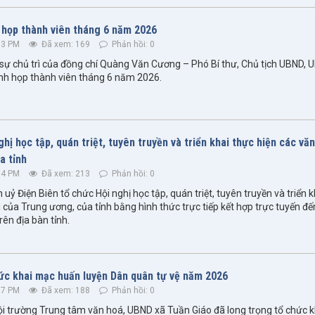
họp thành viên tháng 6 năm 2026
33 PM
Đã xem: 169
Phản hồi: 0
sự chủ trì của đồng chí Quàng Văn Cương – Phó Bí thư, Chủ tịch UBND, 
ành họp thành viên tháng 6 năm 2026.
hị học tập, quán triệt, tuyên truyền và triển khai thực hiện các vă
a tỉnh
34 PM
Đã xem: 213
Phản hồi: 0
uỷ Điện Biên tổ chức Hội nghị học tập, quán triệt, tuyên truyền và triển 
 của Trung ương, của tỉnh bằng hình thức trực tiếp kết hợp trực tuyến đ
ên địa bàn tỉnh.
ức khai mạc huấn luyện Dân quân tự vệ năm 2026
17 PM
Đã xem: 188
Phản hồi: 0
ội trường Trung tâm văn hoá, UBND xã Tuần Giáo đã long trọng tổ chức 