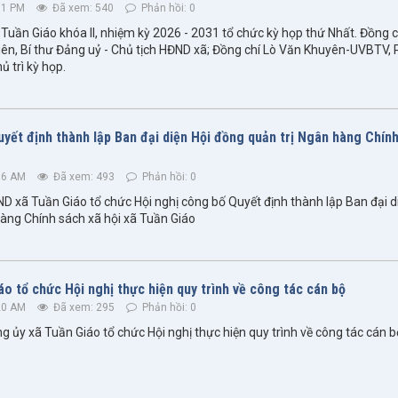
11 PM
Đã xem: 540
Phản hồi: 0
Tuần Giáo khóa II, nhiệm kỳ 2026 - 2031 tổ chức kỳ họp thứ Nhất. Đồng c
iên, Bí thư Đảng uỷ - Chủ tịch HĐND xã; Đồng chí Lò Văn Khuyên-UVBTV,
 trì kỳ họp.
uyết định thành lập Ban đại diện Hội đồng quản trị Ngân hàng Chín
06 AM
Đã xem: 493
Phản hồi: 0
D xã Tuần Giáo tổ chức Hội nghị công bố Quyết định thành lập Ban đại d
àng Chính sách xã hội xã Tuần Giáo
o tổ chức Hội nghị thực hiện quy trình về công tác cán bộ
20 AM
Đã xem: 295
Phản hồi: 0
g ủy xã Tuần Giáo tổ chức Hội nghị thực hiện quy trình về công tác cán b