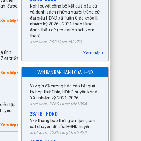
đại biểu HĐND xã Tuần Giáo khóa II,
chính cấp xã trên địa bàn huyện
nghị được
nhiệm kỳ 2026 - 2031 theo từng
Tuần Giáo, tỉnh Điện Biên (gửi bản
đơn vị bầu cử (có danh sách kèm
kèm Biên Bản kỳ họp HĐND)
theo)
lượt xem: 1526 | lượt tải:961
Xem tiếp
lượt xem: 382 | lượt tải:176
89/TB-HĐND
672/KH-UBND
V/v Thông báo Kết quả kỳ họp thứ
KẾ HOẠCH tháng 3 năm 2026 Đấu
Chín, HĐND huyện khóa XXI, nhiệm
giá quyền sử dụng đất, để giao đất
kỳ 2021-2026
á tình
Xem tiếp
có thu tiền sử dụng đất thông qua
lượt xem: 1478 | lượt tải:429
7 và triển
hình thức đấu giá quyền sử dụng
90/CV-HĐND
đất năm 2026
V/v gửi đề cương báo cáo kết quả
VĂN BẢN BAN HÀNH CỦA HĐND
lượt xem: 270 | lượt tải:251
Xem tiếp
kỳ họp thứ Chín, HĐND huyện khoá
92/QĐ-BNG
XXI, nhiệm kỳ 2021-2026
Về việc công bố danh mục văn bản
lượt xem: 2269 | lượt tải:1084
quy phạm pháp luật hết hiệu lực
23/TB- HĐND
toàn bộ và văn bản quy phạm pháp
diễn tập
V/v thông báo thời gian, lịch giám
luật hết hiệu lực một phần thuộc
h, yêu
sát chuyên đề của HĐND huyện.
lĩnh vực quản lý Nhà nước của Bộ
lượt xem: 4239 | lượt tải:2422
ngoại giao năm 2025
lượt xem: 332 | lượt tải:124
Xem tiếp
22/TB-HĐND
131/GM-HĐND
56/QĐ-UBND
Kết quả phiên họp tháng 03/2024
Dự kỳ họp thứ Mười, HĐND huyện